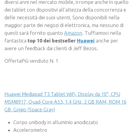
diversi anni nel mercato mobile, irrompe anche in quello
dei tablet con dispositivi all’altezza della concorrenza e
delle necessità dei suoi utenti. Sono disponibili nella
maggior parte dei negozi di elettronica, ma nessuno di
questi sarà fornito quanto
Amazon
. Tuffiamoci nella
fantastica
top 10 dei bestseller
Huawei
anche per
avere un feedback dai clienti di Jeff Bezos.
Offerta
Più venduto N. 1
Huawei Mediapad T3 Tablet WiFi, Display da 10″, CPU
MSM8917, Quad-Core A53, 1.4 GHz, 2 GB RAM, ROM 16
GB, Grigio (Space Gray)
Corpo unibody in alluminio anodizzato
Accelerometro