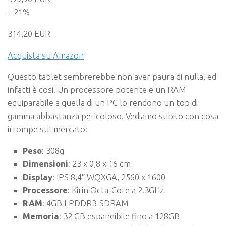
– 21%
314,20 EUR
Acquista su Amazon
Questo tablet sembrerebbe non aver paura di nulla, ed
infatti è cosi. Un processore potente e un RAM
equiparabile a quella di un PC lo rendono un top di
gamma abbastanza pericoloso. Vediamo subito con cosa
irrompe sul mercato:
Peso
: 308g
Dimensioni
: 23 x 0,8 x 16 cm
Display
: IPS 8,4″ WQXGA, 2560 x 1600
Processore
: Kirin Octa-Core a 2.3GHz
RAM
: 4GB LPDDR3-SDRAM
Memoria
: 32 GB espandibile fino a 128GB