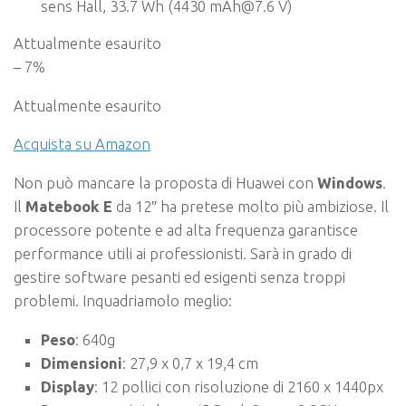
sens Hall, 33.7 Wh (4430 mAh@7.6 V)
Attualmente esaurito
– 7%
Attualmente esaurito
Acquista su Amazon
Non può mancare la proposta di Huawei con
Windows
.
Il
Matebook E
da 12″ ha pretese molto più ambiziose. Il
processore potente e ad alta frequenza garantisce
performance utili ai professionisti. Sarà in grado di
gestire software pesanti ed esigenti senza troppi
problemi. Inquadriamolo meglio:
Peso
: 640g
Dimensioni
: 27,9 x 0,7 x 19,4 cm
Display
: 12 pollici con risoluzione di 2160 x 1440px