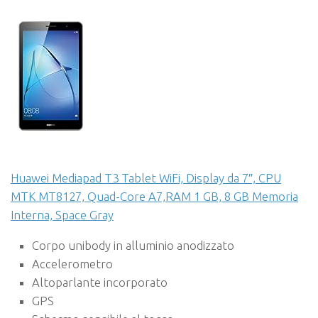
Huawei Mediapad T3 Tablet WiFi, Display da 7″, CPU
MTK MT8127, Quad-Core A7,RAM 1 GB, 8 GB Memoria
Interna, Space Gray
Corpo unibody in alluminio anodizzato
Accelerometro
Altoparlante incorporato
GPS