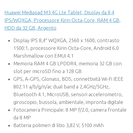
Huawei Mediapad M3 4G Lte Tablet, Display da 8,4
IPS/WQXGA, Processore Kirin Octa-Core, RAM 4 GB,
HDD da 32 GB, Argento
Display IPS 8,4″ WQXGA, 2560 x 1600, contrasto
1500:1, processore Kirin Octa-Core, Android 6.0
Marshmallow con EMUI 4.1
Memoria RAM 4 GB LPDDR4, memoria 32 GB con
slot per microSD fino a 128 GB
GPS, A-GPS, Glonass, BDS, connettività Wi-Fi IEEE
802.11 a/b/g/n/ac dual band a 2,4GHz/5GHz,
Bluetooth 4.1, MicroUSB, sensori accelerometro,
giroscopio, bussola, ambientale, impronta digitale
Fotocamera Principale: 8 MP f/2.0, camera frontale
da 8 MP
Batteria polimeri di litio 3,82 V, 5100 mAh