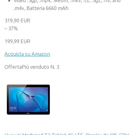
Video .3gp, .mp4, .webm, .mkv, .ts, .3g2, .flv, and
.m4v, Batteria 6660 mAh
319,90 EUR
– 37%
199,99 EUR
Acquista su Amazon
Offerta
Più venduto N. 3