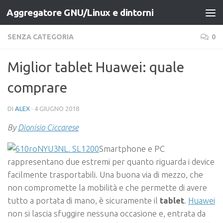
Aggregatore GNU/Linux e dintorni
Salta al contenuto
SENZA CATEGORIA
0
Miglior tablet Huawei: quale
comprare
DI
ALEX
·
4 GIUGNO 2018
By
Dionisio Ciccarese
Smartphone e PC
rappresentano due estremi per quanto riguarda i device
facilmente trasportabili. Una buona via di mezzo, che
non compromette la mobilità e che permette di avere
tutto a portata di mano, è sicuramente il
tablet
.
Huawei
non si lascia sfuggire nessuna occasione e, entrata da