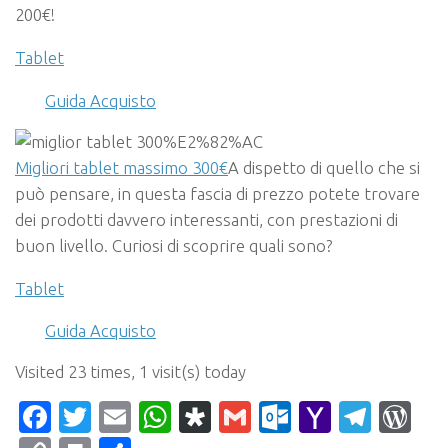
200€!
Tablet
Guida Acquisto
Migliori tablet massimo 300€
A dispetto di quello che si
può pensare, in questa fascia di prezzo potete trovare
dei prodotti davvero interessanti, con prestazioni di
buon livello. Curiosi di scoprire quali sono?
Tablet
Guida Acquisto
Visited 23 times, 1 visit(s) today
Facebook
Twitter
Email
WhatsApp
Diaspora
Gmail
Outlook.c
Yahoo
Tele
Wo