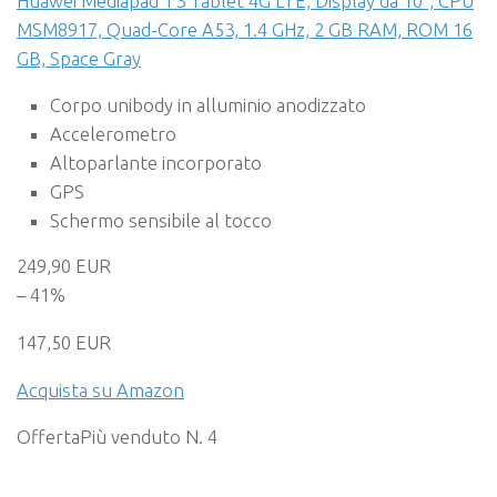
Huawei Mediapad T3 Tablet 4G LTE, Display da 10″, CPU
MSM8917, Quad-Core A53, 1.4 GHz, 2 GB RAM, ROM 16
GB, Space Gray
Corpo unibody in alluminio anodizzato
Accelerometro
Altoparlante incorporato
GPS
Schermo sensibile al tocco
249,90 EUR
– 41%
147,50 EUR
Acquista su Amazon
Offerta
Più venduto N. 4