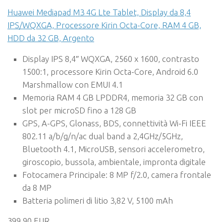
Huawei Mediapad M3 4G Lte Tablet, Display da 8,4
IPS/WQXGA, Processore Kirin Octa-Core, RAM 4 GB,
HDD da 32 GB, Argento
Display IPS 8,4″ WQXGA, 2560 x 1600, contrasto
1500:1, processore Kirin Octa-Core, Android 6.0
Marshmallow con EMUI 4.1
Memoria RAM 4 GB LPDDR4, memoria 32 GB con
slot per microSD fino a 128 GB
GPS, A-GPS, Glonass, BDS, connettività Wi-Fi IEEE
802.11 a/b/g/n/ac dual band a 2,4GHz/5GHz,
Bluetooth 4.1, MicroUSB, sensori accelerometro,
giroscopio, bussola, ambientale, impronta digitale
Fotocamera Principale: 8 MP f/2.0, camera frontale
da 8 MP
Batteria polimeri di litio 3,82 V, 5100 mAh
399,90 EUR