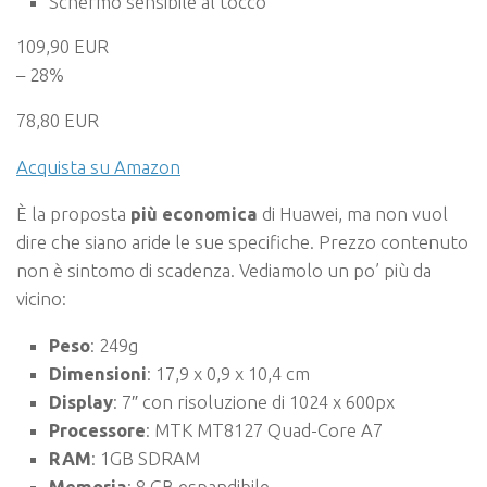
Schermo sensibile al tocco
109,90 EUR
– 28%
78,80 EUR
Acquista su Amazon
È la proposta
più economica
di Huawei, ma non vuol
dire che siano aride le sue specifiche. Prezzo contenuto
non è sintomo di scadenza. Vediamolo un po’ più da
vicino:
Peso
: 249g
Dimensioni
: 17,9 x 0,9 x 10,4 cm
Display
: 7″ con risoluzione di 1024 x 600px
Processore
: MTK MT8127 Quad-Core A7
RAM
: 1GB SDRAM
Memoria
: 8 GB espandibile