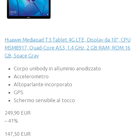
Huawei Mediapad T3 Tablet 4G LTE, Display da 10″, CPU
MSM8917, Quad-Core A53, 1.4 GHz, 2 GB RAM, ROM 16
GB, Space Gray
Corpo unibody in alluminio anodizzato
Accelerometro
Altoparlante incorporato
GPS
Schermo sensibile al tocco
249,90 EUR
– 41%
147,50 EUR