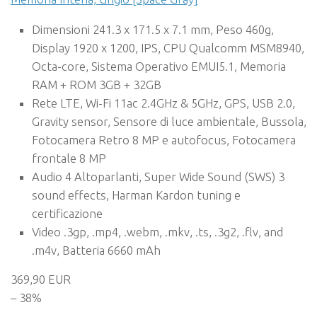
Dimensioni 241.3 x 171.5 x 7.1 mm, Peso 460g,
Display 1920 x 1200, IPS, CPU Qualcomm MSM8940,
Octa-core, Sistema Operativo EMUI5.1, Memoria
RAM + ROM 3GB + 32GB
Rete LTE, Wi-Fi 11ac 2.4GHz & 5GHz, GPS, USB 2.0,
Gravity sensor, Sensore di luce ambientale, Bussola,
Fotocamera Retro 8 MP e autofocus, Fotocamera
frontale 8 MP
Audio 4 Altoparlanti, Super Wide Sound (SWS) 3
sound effects, Harman Kardon tuning e
certificazione
Video .3gp, .mp4, .webm, .mkv, .ts, .3g2, .flv, and
.m4v, Batteria 6660 mAh
369,90 EUR
– 38%