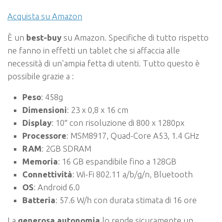
Acquista su Amazon
È un
best-buy
su Amazon. Specifiche di tutto rispetto
ne fanno in effetti un tablet che si affaccia alle
necessità di un’ampia fetta di utenti. Tutto questo è
possibile grazie a :
Peso
: 458g
Dimensioni
: 23 x 0,8 x 16 cm
Display
: 10″ con risoluzione di 800 x 1280px
Processore
: MSM8917, Quad-Core A53, 1.4 GHz
RAM
: 2GB SDRAM
Memoria
: 16 GB espandibile fino a 128GB
Connettività
: Wi-Fi 802.11 a/b/g/n, Bluetooth
OS
: Android 6.0
Batteria
: 57.6 W/h con durata stimata di 16 ore
La
generosa autonomia
lo rende sicuramente un