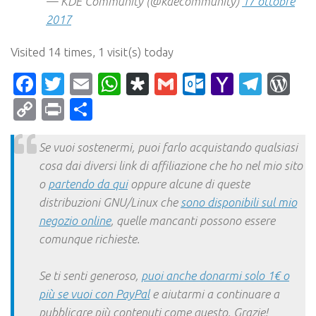
— KDE Community (@kdecommunity)
17 ottobre
2017
Visited 14 times, 1 visit(s) today
Facebook
Twitter
Email
WhatsApp
Diaspora
Gmail
Outlook.c
Yahoo
Tele
Wo
Mail
Copy
Print
Condividi
Link
Se vuoi sostenermi, puoi farlo acquistando qualsiasi
cosa dai diversi link di affiliazione che ho nel mio sito
o
partendo da qui
oppure alcune di queste
distribuzioni GNU/Linux che
sono disponibili sul mio
negozio online
, quelle mancanti possono essere
comunque richieste.
Se ti senti generoso,
puoi anche donarmi solo 1€ o
più se vuoi con PayPal
e aiutarmi a continuare a
pubblicare più contenuti come questo. Grazie!