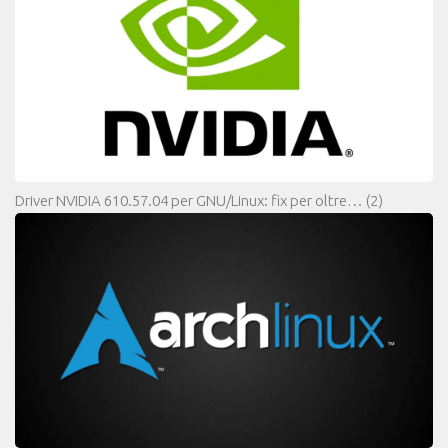
Driver NVIDIA 610.57.04 per GNU/Linux: fix per oltre…
(2)