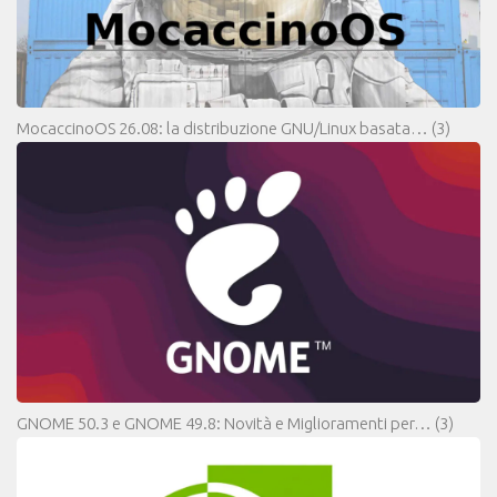
MocaccinoOS 26.08: la distribuzione GNU/Linux basata…
(3)
GNOME 50.3 e GNOME 49.8: Novità e Miglioramenti per…
(3)