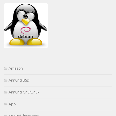
Amazon
Annunci BSD
Annunci Gnu/Linux
App
Appunti liberi *nix