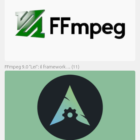
FFmpeg 9.0 “Lei”: il framework…
(11)