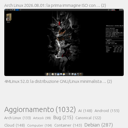
Arch Linux 2026.08.01: la prima immagine ISO con…
(2)
4MLinux 52.0: la distribuzione GNU/Linux minimalista…
(2)
Aggiornamento
(1032)
AI
(148)
Android
(155)
Bug
(215)
Arch Linux
(133)
Canonical
(122)
Articoli
(99)
Debian
(287)
Cloud
(148)
Container
(143)
Computer
(104)