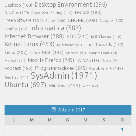
Desktop Environment
(396)
Desktop
(160)
Fedora
(188)
DevOps
(120)
Editing
(110)
Driver
(94)
GNOME
(208)
Free Software
(157)
Google
(120)
Game
(108)
Informatica
(583)
Grafica
(124)
Internet Browser
(388)
KDE
(211)
KDE Plasma
(118)
Kernel Linux
(453)
Linus Torvalds
(172)
Kubernetes
(91)
Linux
(207)
Linux Mint
(197)
Malware
(93)
Manjaro Linux
(94)
Mozilla Firefox
(249)
NVIDIA
(118)
Microsoft
(91)
Plasma
(94)
Programmazione
(245)
Podcast
(186)
Raspberry Pi
(142)
SysAdmin
(1971)
Red Hat
(111)
Ubuntu
(697)
Windows
(195)
Wine
(92)
Ottobre 2017
L
M
M
G
V
S
D
1