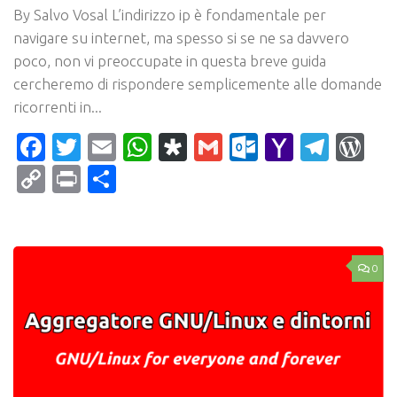
By Salvo Vosal L’indirizzo ip è fondamentale per
navigare su internet, ma spesso si se ne sa davvero
poco, non vi preoccupate in questa breve guida
cercheremo di rispondere semplicemente alle domande
ricorrenti in...
Facebook
Twitter
Email
WhatsApp
Diaspora
Gmail
Outlook.c
Yahoo
Tele
Wo
Mail
Copy
Print
Condividi
Link
0