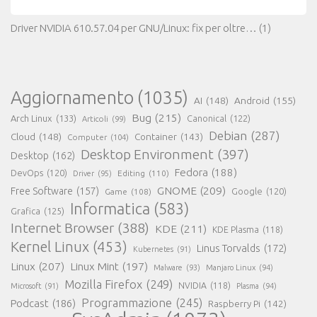
Driver NVIDIA 610.57.04 per GNU/Linux: fix per oltre…
(1)
Aggiornamento
(1035)
AI
(148)
Android
(155)
Bug
(215)
Arch Linux
(133)
Canonical
(122)
Articoli
(99)
Debian
(287)
Cloud
(148)
Container
(143)
Computer
(104)
Desktop Environment
(397)
Desktop
(162)
Fedora
(188)
DevOps
(120)
Editing
(110)
Driver
(95)
GNOME
(209)
Free Software
(157)
Game
(108)
Google
(120)
Informatica
(583)
Grafica
(125)
Internet Browser
(388)
KDE
(211)
KDE Plasma
(118)
Kernel Linux
(453)
Linus Torvalds
(172)
Kubernetes
(91)
Linux
(207)
Linux Mint
(197)
Malware
(93)
Manjaro Linux
(94)
Mozilla Firefox
(249)
NVIDIA
(118)
Microsoft
(91)
Plasma
(94)
Programmazione
(245)
Podcast
(186)
Raspberry Pi
(142)