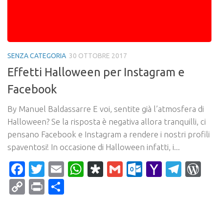
SENZA CATEGORIA
30 OTTOBRE 2017
Effetti Halloween per Instagram e
Facebook
By Manuel Baldassarre E voi, sentite già l’atmosfera di
Halloween? Se la risposta è negativa allora tranquilli, ci
pensano Facebook e Instagram a rendere i nostri profili
spaventosi! In occasione di Halloween infatti, i...
Facebook
Twitter
Email
WhatsApp
Diaspora
Gmail
Outlook.c
Yahoo
Tele
Wo
Mail
Copy
Print
Condividi
Link