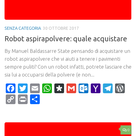
SENZA CATEGORIA
30 OTTOBRE 2017
Robot aspirapolvere: quale acquistare
By Manuel Baldassarre State pensando di acquistare un
robot aspirapolvere che vi aiuti a tenere i pavimenti
sempre puliti? Con un robot infatti, potrete lasciare che
sia lui a occuparsi della polvere (e non...
Facebook
Twitter
Email
WhatsApp
Diaspora
Gmail
Outlook.c
Yahoo
Tele
Wo
Mail
Copy
Print
Condividi
Link
0