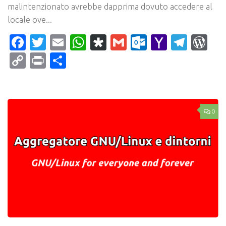
malintenzionato avrebbe dapprima dovuto accedere al
locale ove...
Facebook
Twitter
Email
WhatsApp
Diaspora
Gmail
Outlook.c
Yahoo
Tele
Wo
Mail
Copy
Print
Condividi
Link
0