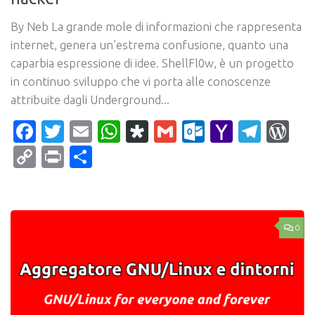
By Neb La grande mole di informazioni che rappresenta
internet, genera un’estrema confusione, quanto una
caparbia espressione di idee. ShellFl0w, è un progetto
in continuo sviluppo che vi porta alle conoscenze
attribuite dagli Underground...
Facebook
Twitter
Email
WhatsApp
Diaspora
Gmail
Outlook.c
Yahoo
Tele
Wo
Mail
Copy
Print
Condividi
Link
0