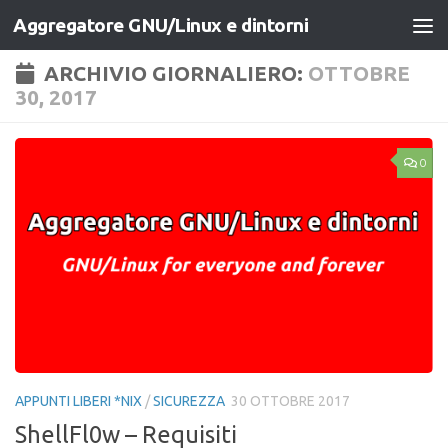
Aggregatore GNU/Linux e dintorni
Salta al contenuto
ARCHIVIO GIORNALIERO:
OTTOBRE
30, 2017
0
APPUNTI LIBERI *NIX
/
SICUREZZA
30 OTTOBRE 2017
ShellFl0w – Requisiti