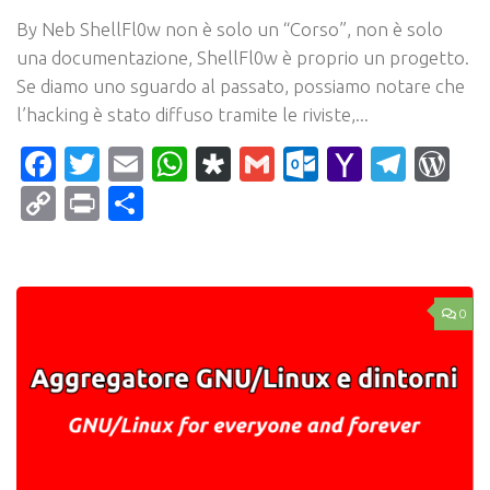
By Neb ShellFl0w non è solo un “Corso”, non è solo
una documentazione, ShellFl0w è proprio un progetto.
Se diamo uno sguardo al passato, possiamo notare che
l’hacking è stato diffuso tramite le riviste,...
Facebook
Twitter
Email
WhatsApp
Diaspora
Gmail
Outlook.c
Yahoo
Tele
Wo
Mail
Copy
Print
Condividi
Link
0