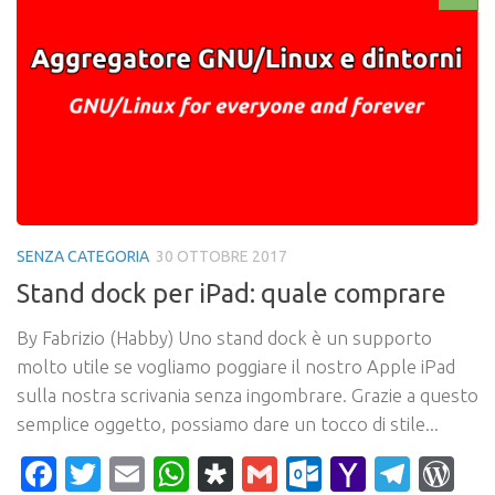
SENZA CATEGORIA
30 OTTOBRE 2017
Stand dock per iPad: quale comprare
By Fabrizio (Habby) Uno stand dock è un supporto
molto utile se vogliamo poggiare il nostro Apple iPad
sulla nostra scrivania senza ingombrare. Grazie a questo
semplice oggetto, possiamo dare un tocco di stile...
Facebook
Twitter
Email
WhatsApp
Diaspora
Gmail
Outlook.c
Yahoo
Tele
Wo