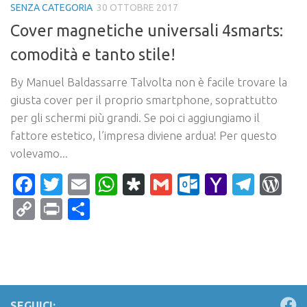
SENZA CATEGORIA
30 OTTOBRE 2017
Cover magnetiche universali 4smarts:
comodità e tanto stile!
By Manuel Baldassarre Talvolta non è facile trovare la
giusta cover per il proprio smartphone, soprattutto
per gli schermi più grandi. Se poi ci aggiungiamo il
fattore estetico, l’impresa diviene ardua! Per questo
volevamo...
Facebook
Twitter
Email
WhatsApp
Diaspora
Gmail
Outlook.c
Yahoo
Tele
Wo
Mail
Copy
Print
Condividi
Link
SEGUICI: