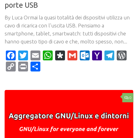
porte USB
By Luca Ormai la quasi totalità dei dispositivi utilizza un
cavo di ricarica con l’uscita USB. Pensiamo a
smartphone, tablet, smartwatch: tutti dispositivi che
hanno questo tipo di cavo e che, molto spesso, non...
Facebook
Twitter
Email
WhatsApp
Diaspora
Gmail
Outlook.c
Yahoo
Tele
Wo
Mail
Copy
Print
Condividi
Link
0