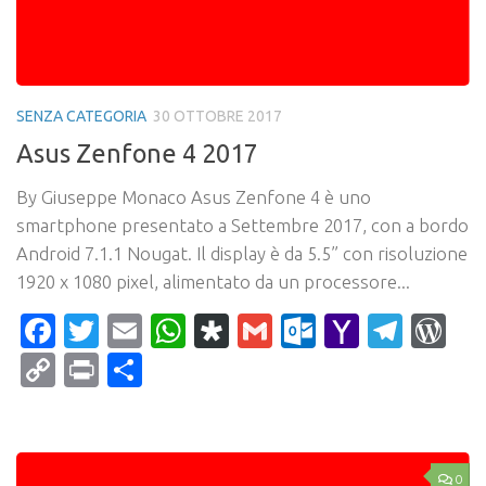
SENZA CATEGORIA
30 OTTOBRE 2017
Asus Zenfone 4 2017
By Giuseppe Monaco Asus Zenfone 4 è uno
smartphone presentato a Settembre 2017, con a bordo
Android 7.1.1 Nougat. Il display è da 5.5” con risoluzione
1920 x 1080 pixel, alimentato da un processore...
Facebook
Twitter
Email
WhatsApp
Diaspora
Gmail
Outlook.c
Yahoo
Tele
Wo
Mail
Copy
Print
Condividi
Link
0