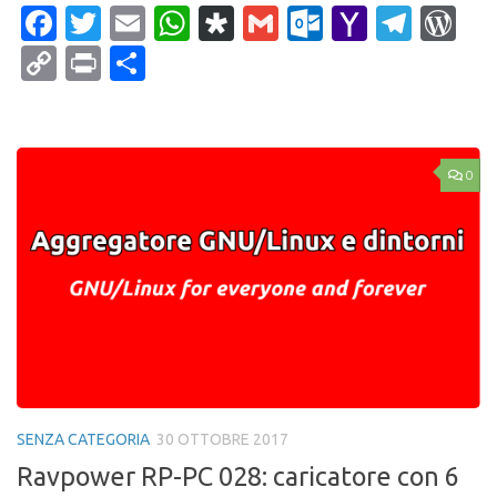
Facebook
Twitter
Email
WhatsApp
Diaspora
Gmail
Outlook.c
Yahoo
Tele
Wo
Mail
Copy
Print
Condividi
Link
0
SENZA CATEGORIA
30 OTTOBRE 2017
Ravpower RP-PC 028: caricatore con 6