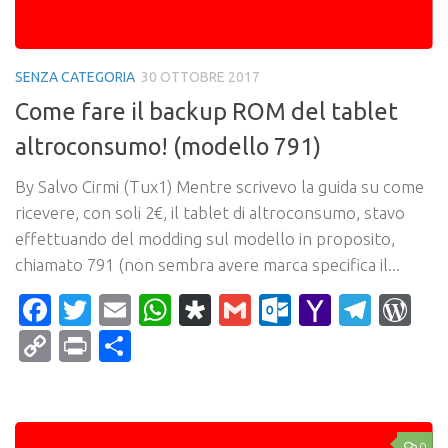
SENZA CATEGORIA
30 OTTOBRE 2017
Come fare il backup ROM del tablet
altroconsumo! (modello 791)
By Salvo Cirmi (Tux1) Mentre scrivevo la guida su come
ricevere, con soli 2€, il tablet di altroconsumo, stavo
effettuando del modding sul modello in proposito,
chiamato 791 (non sembra avere marca specifica il...
Facebook
Twitter
Email
WhatsApp
Diaspora
Gmail
Outlook.c
Yahoo
Tele
Wo
Mail
Copy
Print
Condividi
Link
0