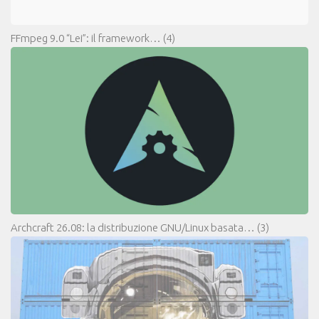
FFmpeg 9.0 “Lei”: il framework…
(4)
Archcraft 26.08: la distribuzione GNU/Linux basata…
(3)