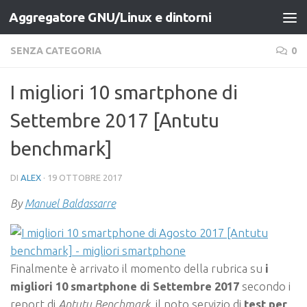
Aggregatore GNU/Linux e dintorni
Salta al contenuto
SENZA CATEGORIA
0
I migliori 10 smartphone di
Settembre 2017 [Antutu
benchmark]
DI
ALEX
·
19 OTTOBRE 2017
By
Manuel Baldassarre
Finalmente è arrivato il momento della rubrica su
i
migliori 10 smartphone di Settembre 2017
secondo i
report di
Antutu Benchmark
, il noto servizio di
test per