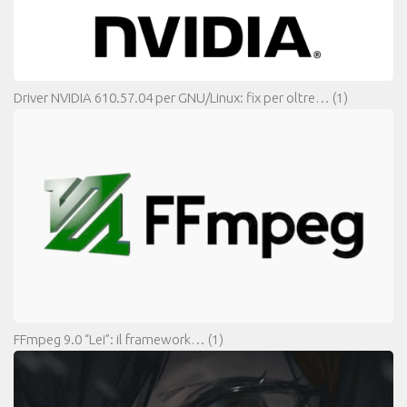
Driver NVIDIA 610.57.04 per GNU/Linux: fix per oltre…
(1)
FFmpeg 9.0 “Lei”: il framework…
(1)