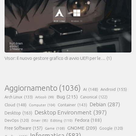
Visor: il nuovo gestore grafico di avvio UEFI per le…
(1)
Aggiornamento
(1036)
AI
(148)
Android
(155)
Bug
(215)
Arch Linux
(133)
Canonical
(122)
Articoli
(99)
Debian
(287)
Cloud
(148)
Container
(143)
Computer
(104)
Desktop Environment
(397)
Desktop
(163)
Fedora
(188)
DevOps
(120)
Editing
(110)
Driver
(95)
GNOME
(209)
Free Software
(157)
Game
(108)
Google
(120)
Informatica
(583)