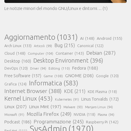
Le notizie minori del mondo GNU/Linux e dintorni…
(1)
Aggiornamento
(1031)
AI
(148)
Android
(155)
Bug
(215)
Arch Linux
(133)
Canonical
(122)
Articoli
(99)
Debian
(287)
Cloud
(148)
Container
(143)
Computer
(104)
Desktop Environment
(396)
Desktop
(160)
Fedora
(188)
DevOps
(120)
Editing
(110)
Driver
(94)
GNOME
(208)
Free Software
(157)
Google
(120)
Game
(108)
Informatica
(583)
Grafica
(124)
Internet Browser
(388)
KDE
(211)
KDE Plasma
(118)
Kernel Linux
(453)
Linus Torvalds
(172)
Kubernetes
(91)
Linux
(207)
Linux Mint
(197)
Malware
(93)
Manjaro Linux
(94)
Mozilla Firefox
(249)
NVIDIA
(118)
Microsoft
(91)
Plasma
(94)
Programmazione
(245)
Podcast
(186)
Raspberry Pi
(142)
SysAdmin
(1970)
Red Hat
(111)