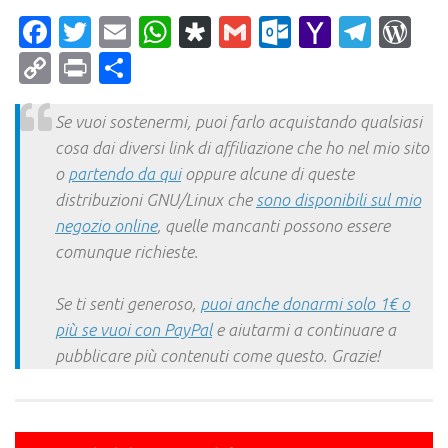
Facebook
Twitter
Email
WhatsApp
Diaspora
Gmail
Outlook.c
Yahoo
Tele
Wo
Mail
Copy
Print
Condividi
Link
Se vuoi sostenermi, puoi farlo acquistando qualsiasi
cosa dai diversi link di affiliazione che ho nel mio sito
o
partendo da qui
oppure alcune di queste
distribuzioni GNU/Linux che
sono disponibili sul mio
negozio online
, quelle mancanti possono essere
comunque richieste.
Se ti senti generoso,
puoi anche donarmi solo 1€ o
più se vuoi con PayPal
e aiutarmi a continuare a
pubblicare più contenuti come questo. Grazie!