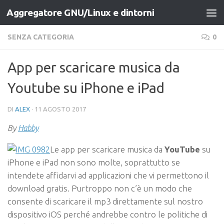
Aggregatore GNU/Linux e dintorni
Salta al contenuto
SENZA CATEGORIA
0
App per scaricare musica da
Youtube su iPhone e iPad
DI
ALEX
·
11 AGOSTO 2017
By
Habby
Le app per scaricare musica da
YouTube
su
iPhone e iPad non sono molte, soprattutto se
intendete affidarvi ad applicazioni che vi permettono il
download gratis. Purtroppo non c’è un modo che
consente di scaricare il mp3 direttamente sul nostro
dispositivo iOS perché andrebbe contro le politiche di