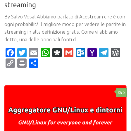
streaming
By Salvo Vosal Abbiamo parlato di Acestream che è con
ogni probabilità il migliore modo per vedere le partite in
streaming in alta definizione gratis. Come vi abbiamo
detto, una delle principali fonti di...
Facebook
Twitter
Email
WhatsApp
Diaspora
Gmail
Outlook.c
Yahoo
Tele
Wo
Mail
Copy
Print
Condividi
Link
0