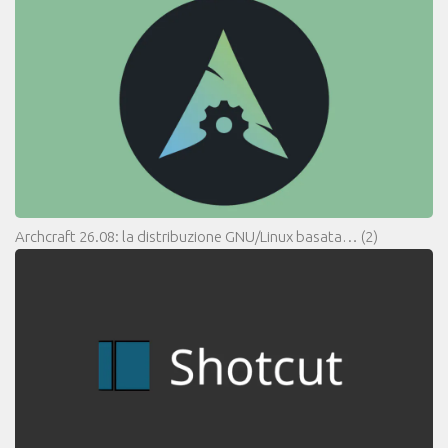
Archcraft 26.08: la distribuzione GNU/Linux basata…
(2)