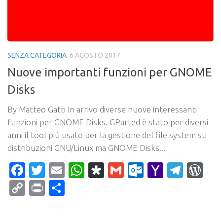
SENZA CATEGORIA
6 AGOSTO 2017
Nuove importanti funzioni per GNOME
Disks
By Matteo Gatti In arrivo diverse nuove interessanti
funzioni per GNOME Disks. GParted è stato per diversi
anni il tool più usato per la gestione del file system su
distribuzioni GNU/Linux ma GNOME Disks...
Facebook
Twitter
Email
WhatsApp
Diaspora
Gmail
Outlook.c
Yahoo
Tele
Wo
Mail
Copy
Print
Condividi
Link