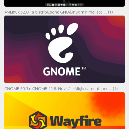
4MLinux 52.0: la distribuzione GNU/Linux minimalista…
(1)
GNOME 50.3 e GNOME 49.8: Novità e Miglioramenti per…
(1)