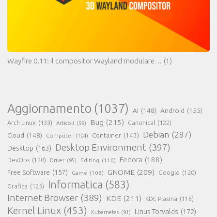
Wayfire 0.11: il compositor Wayland modulare…
(1)
Aggiornamento
(1037)
AI
(148)
Android
(155)
Bug
(215)
Arch Linux
(133)
Canonical
(122)
Articoli
(99)
Debian
(287)
Cloud
(148)
Container
(143)
Computer
(104)
Desktop Environment
(397)
Desktop
(163)
Fedora
(188)
DevOps
(120)
Editing
(110)
Driver
(95)
GNOME
(209)
Free Software
(157)
Game
(108)
Google
(120)
Informatica
(583)
Grafica
(125)
Internet Browser
(389)
KDE
(211)
KDE Plasma
(118)
Kernel Linux
(453)
Linus Torvalds
(172)
Kubernetes
(91)