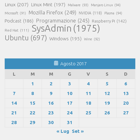
Linux
(207)
Linux Mint
(197)
Malware
(93)
Manjaro Linux
(94)
Mozilla Firefox
(249)
NVIDIA
(118)
Microsoft
(91)
Plasma
(94)
Programmazione
(245)
Podcast
(186)
Raspberry Pi
(142)
SysAdmin
(1975)
Red Hat
(111)
Ubuntu
(697)
Windows
(195)
Wine
(92)
Agosto 2017
L
M
M
G
V
S
D
1
2
3
4
5
6
7
8
9
10
11
12
13
14
15
16
17
18
19
20
21
22
23
24
25
26
27
28
29
30
31
« Lug
Set »