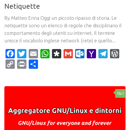
Netiquette
By Matteo Enna Oggi un piccolo ripasso di storia. Le
netiquette sono un elenco di regole che disciplinano il
comportamento degli utenti su internet. Il termine
unisce il vocabolo inglese network (rete) e quello...
Facebook
Twitter
Email
WhatsApp
Diaspora
Gmail
Outlook.c
Yahoo
Tele
Wo
Mail
Copy
Print
Condividi
Link
0