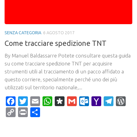
SENZA CATEGORIA
6 AGOSTO 2017
Come tracciare spedizione TNT
By Manuel Baldassarre Potete consultare questa guida
su come tracciare spedizione TNT per acquisire
strumenti utili al tracciamento di un pacco affidato a
questo corriere, specialmente perché uno dei più
utilizzati sul territorio nazionale,...
Facebook
Twitter
Email
WhatsApp
Diaspora
Gmail
Outlook.c
Yahoo
Tele
Wo
Mail
Copy
Print
Condividi
Link