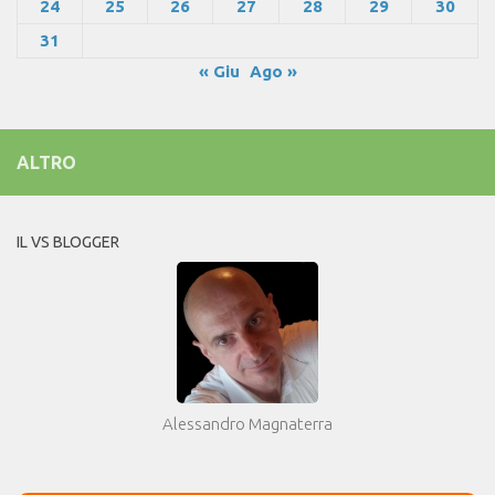
24
25
26
27
28
29
30
31
« Giu
Ago »
ALTRO
IL VS BLOGGER
Alessandro Magnaterra