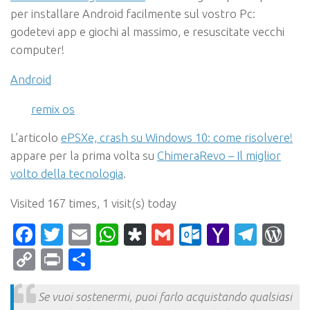
per installare Android facilmente sul vostro Pc:
godetevi app e giochi al massimo, e resuscitate vecchi
computer!
Android
remix os
L’articolo
ePSXe, crash su Windows 10: come risolvere!
appare per la prima volta su
ChimeraRevo – Il miglior
volto della tecnologia
.
Visited 167 times, 1 visit(s) today
Facebook
Twitter
Email
WhatsApp
Diaspora
Gmail
Outlook.c
Yahoo
Tele
Wo
Mail
Copy
Print
Condividi
Link
Se vuoi sostenermi, puoi farlo acquistando qualsiasi