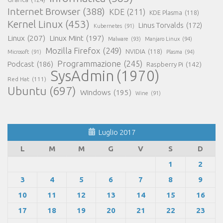
Internet Browser
(388)
KDE
(211)
KDE Plasma
(118)
Kernel Linux
(453)
Linus Torvalds
(172)
Kubernetes
(91)
Linux
(207)
Linux Mint
(197)
Malware
(93)
Manjaro Linux
(94)
Mozilla Firefox
(249)
NVIDIA
(118)
Microsoft
(91)
Plasma
(94)
Programmazione
(245)
Podcast
(186)
Raspberry Pi
(142)
SysAdmin
(1970)
Red Hat
(111)
Ubuntu
(697)
Windows
(195)
Wine
(91)
Luglio 2017
L
M
M
G
V
S
D
1
2
3
4
5
6
7
8
9
10
11
12
13
14
15
16
17
18
19
20
21
22
23