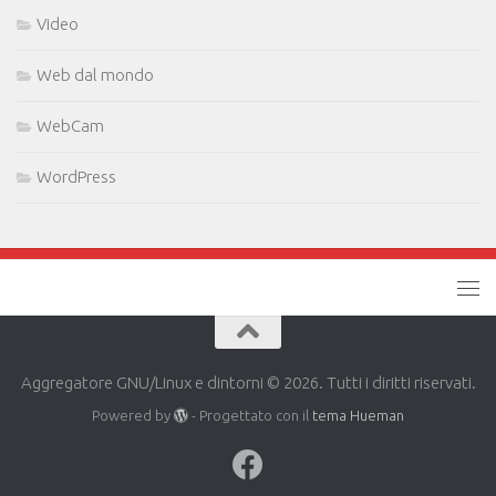
Video
Web dal mondo
WebCam
WordPress
Aggregatore GNU/Linux e dintorni © 2026. Tutti i diritti riservati.
Powered by
- Progettato con il
tema Hueman