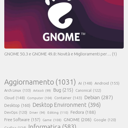
GNOME 50.3 e GNOME 49.8: Novità e Miglioramenti per…
(1)
Aggiornamento
(1031)
AI
(148)
Android
(155)
Bug
(215)
Arch Linux
(133)
Canonical
(122)
Articoli
(99)
Debian
(287)
Cloud
(148)
Container
(143)
Computer
(104)
Desktop Environment
(396)
Desktop
(160)
Fedora
(188)
DevOps
(120)
Editing
(110)
Driver
(94)
GNOME
(208)
Free Software
(157)
Google
(120)
Game
(108)
Informatica
(583)
Grafica
(124)