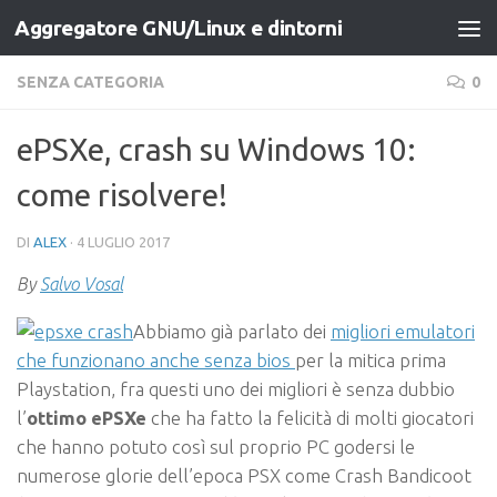
Aggregatore GNU/Linux e dintorni
Salta al contenuto
SENZA CATEGORIA
0
ePSXe, crash su Windows 10:
come risolvere!
DI
ALEX
·
4 LUGLIO 2017
By
Salvo Vosal
Abbiamo già parlato dei
migliori emulatori
che funzionano anche senza bios
per la mitica prima
Playstation, fra questi uno dei migliori è senza dubbio
l’
ottimo ePSXe
che ha fatto la felicità di molti giocatori
che hanno potuto così sul proprio PC godersi le
numerose glorie dell’epoca PSX come Crash Bandicoot