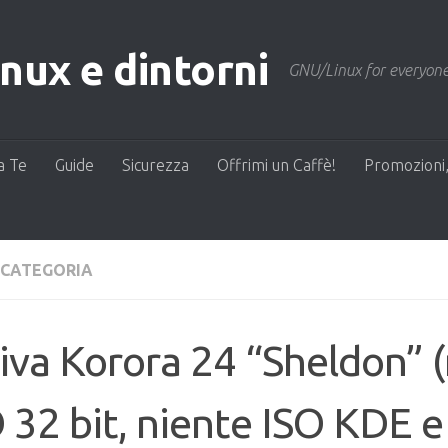
ux e dintorni
GNU/Linux for everyone
a Te
Guide
Sicurezza
Offrimi un Caffè!
Promozioni,
 CATEGORIA
iva Korora 24 “Sheldon” 
 32 bit, niente ISO KDE e