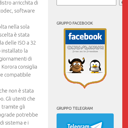
distro arricchita di
Cer
codec, software
GRUPPO FACEBOOK
olta
nella sola
scelta è stata
da delle ISO a 32
installato la
ggiornamenti di
 Korora consiglia
are compatibile
che non è stata
po. Gli utenti che
tramite gli
GRUPPO TELEGRAM
 upgrade potrebbe
i sistema e i