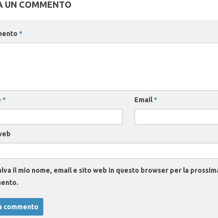
A UN COMMENTO
mento
*
e
*
Email
*
web
lva il mio nome, email e sito web in questo browser per la prossim
ento.