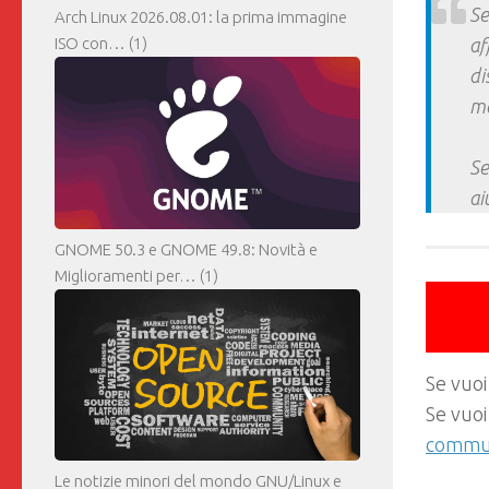
Se
Arch Linux 2026.08.01: la prima immagine
ISO con…
(1)
af
di
ma
Se
ai
GNOME 50.3 e GNOME 49.8: Novità e
Miglioramenti per…
(1)
Se vuoi
Se vuoi
commun
Le notizie minori del mondo GNU/Linux e