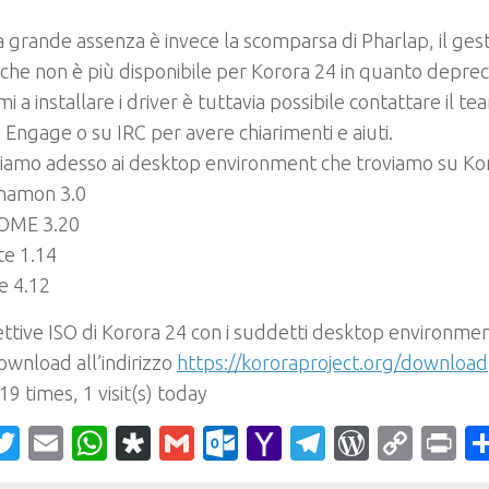
a grande assenza è invece la scomparsa di
Pharlap
, il
gest
che non è più disponibile per Korora 24 in quanto depre
i a installare i driver è tuttavia possibile contattare il t
 Engage o su IRC per avere chiarimenti e aiuti.
iamo adesso ai desktop environment che troviamo su Kor
namon 3.0
OME 3.20
e 1.14
e 4.12
ettive ISO di Korora 24 con i suddetti desktop environmen
download all’indirizzo
https://kororaproject.org/download
 19 times, 1 visit(s) today
acebook
Twitter
Email
WhatsApp
Diaspora
Gmail
Outlook.com
Yahoo
Telegram
WordPr
Cop
Pr
Mail
Link