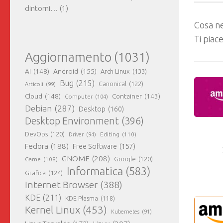
dintorni…
(1)
Cosa ne
Ti piac
Aggiornamento
(1031)
AI
(148)
Android
(155)
Arch Linux
(133)
Bug
(215)
Canonical
(122)
Articoli
(99)
Cloud
(148)
Container
(143)
Computer
(104)
Debian
(287)
Desktop
(160)
Desktop Environment
(396)
DevOps
(120)
Editing
(110)
Driver
(94)
Fedora
(188)
Free Software
(157)
GNOME
(208)
Google
(120)
Game
(108)
Informatica
(583)
Grafica
(124)
Internet Browser
(388)
KDE
(211)
KDE Plasma
(118)
Kernel Linux
(453)
Kubernetes
(91)