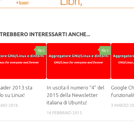
TREBBERO INTERESSARTI ANCHE...
0
0
aider 2013 sta
In uscita il numero “4” del
Google Ch
do su Linux!
2015 della Newsletter
funzional
italiana di Ubuntu!
RAIO 2016
3 MARZO 2
16 FEBBRAIO 2015