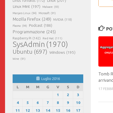
Linux
(207)
Linus Torvalds
(172)
Linux Mint
(197)
Malware
(93)
Manjaro Linux
(94)
Microsoft
(91)
Mozilla Firefox
(249)
NVIDIA
(118)
Podcast
(186)
Plasma
(94)
PO
Programmazione
(245)
Raspberry Pi
(142)
Red Hat
(111)
SysAdmin
(1970)
Ubuntu
(697)
Windows
(195)
Wine
(91)
Tomb R
Luglio 2016
arrivan
L
M
M
G
V
S
D
17 FEBB
1
2
3
4
5
6
7
8
9
10
11
12
13
14
15
16
17