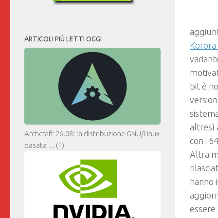
aggiunt
ARTICOLI PIÙ LETTI OGGI
Korora
variant
motivat
bit è n
version
sistema
altresì
Archcraft 26.08: la distribuzione GNU/Linux
con i 64
basata…
(1)
Altra m
rilascia
hanno i
aggiorn
essere 