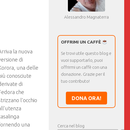
Alessandro Magnaterra
OFFRIMI UN CAFFÈ
Arriva la nuova
Se trovi utile questo blog e
versione di
vuoi supportarlo, puoi
Korora, una delle
offrirmi un caffè con una
donazione. Grazie per il
più conosciute
tuo contributo!
derivate di
Fedora che
DONA ORA!
strizzano l’occhio
all’utenza
casalinga
fornendo una
Cerca nel blog