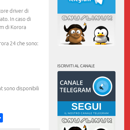
ore driver di
cato
. In caso di
eam di Korora
ora 24 che sono:
ISCRIVITI AL CANALE
t sono disponibili
ess
y
int
Condividi