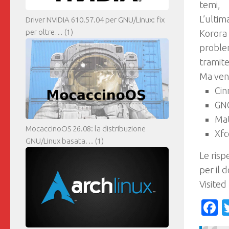
temi,
L’ultim
Driver NVIDIA 610.57.04 per GNU/Linux: fix
per oltre…
(1)
Korora 
problem
tramite
Ma ven
Cin
GN
Mat
MocaccinoOS 26.08: la distribuzione
Xfc
GNU/Linux basata…
(1)
Le risp
per il 
Visited
F