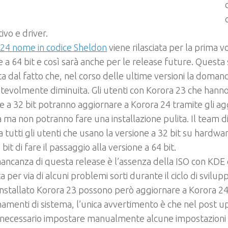
ivo e driver.
 24 nome in codice Sheldon
viene rilasciata
per la prima v
e a 64 bit
e così sarà anche per le release future. Questa 
a dal fatto che, nel corso delle ultime versioni la doman
otevolmente diminuita. Gli utenti con Korora 23 che hanno 
e a 32 bit potranno aggiornare a Korora 24 tramite gli a
 ma non potranno fare una installazione pulita. Il team di
 a tutti gli utenti che usano la versione a 32 bit su hardw
 bit di fare il passaggio alla versione a 64 bit.
ancanza di questa release è l’
assenza della ISO con KDE
ta per via di alcuni problemi sorti durante il ciclo di svilup
nstallato Korora 23 possono però aggiornare a Korora 24 
amenti di sistema, l’unica avvertimento è che nel post
necessario impostare manualmente alcune impostazioni d