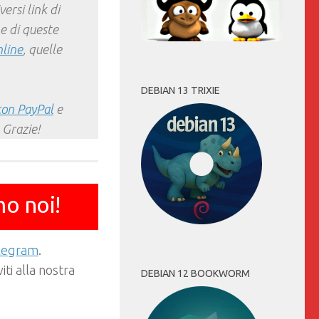
ersi link di
e di queste
nline
, quelle
DEBIAN 13 TRIXIE
con PayPal
e
 Grazie!
mo noi!
elegram
.
ti alla nostra
DEBIAN 12 BOOKWORM