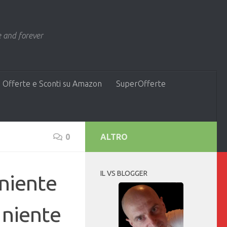
 and forever
 Offerte e Sconti su Amazon
SuperOfferte
0
ALTRO
IL VS BLOGGER
(niente
 niente