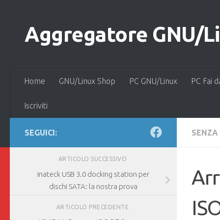
Salta al contenuto
Aggregatore GNU/Lin
Home
GNU/Linux Shop
PC GNU/Linux
PC Fai d
Iscriviti
SEGUICI:
SENZA
ARTICOLO SUCCESSIVO
Arr
Inateck USB 3.0 docking station per
dischi SATA: la nostra prova
ISO
ARTICOLO PRECEDENTE