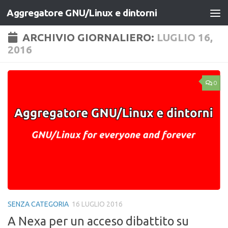
Aggregatore GNU/Linux e dintorni
Salta al contenuto
ARCHIVIO GIORNALIERO:
LUGLIO 16,
2016
0
SENZA CATEGORIA
16 LUGLIO 2016
A Nexa per un acceso dibattito su