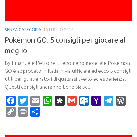
SENZA CATEGORIA
16 LUGLIO 2016
Pokémon GO: 5 consigli per giocare al
meglio
By Emanuele Petrone Il fenomeno mondiale Pokémon
GO è approdato in Italia in via ufficiale ed ecco 5 consigli
utili per gli allenatori di qualsiasi livello ed esperienza.
Questi consigli andranno bene sia se...
Facebook
Twitter
Email
WhatsApp
Diaspora
Gmail
Outlook.c
Yahoo
Tele
Wo
Mail
Copy
Print
Condividi
Link