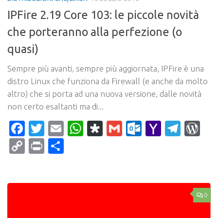
IPFire 2.19 Core 103: le piccole novità
che porteranno alla perfezione (o
quasi)
Sempre più avanti, sempre più aggiornata, IPFire è una
distro Linux che funziona da Firewall (e anche da molto
altro) che si porta ad una nuova versione, dalle novità
non certo esaltanti ma di...
Facebook
Twitter
Email
WhatsApp
Diaspora
Gmail
Outlook.c
Yahoo
Tele
Wo
Mail
Copy
Print
Condividi
Link
0