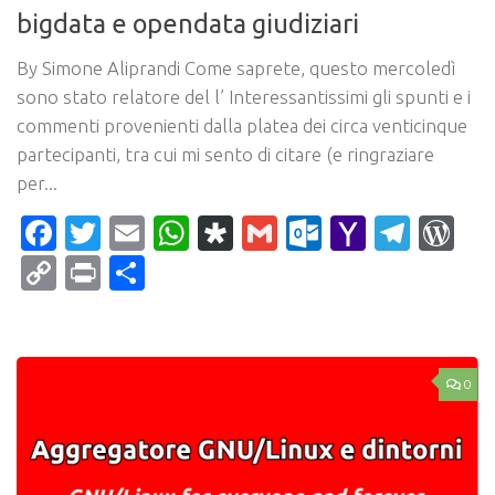
bigdata e opendata giudiziari
By Simone Aliprandi Come saprete, questo mercoledì
sono stato relatore del l’ Interessantissimi gli spunti e i
commenti provenienti dalla platea dei circa venticinque
partecipanti, tra cui mi sento di citare (e ringraziare
per...
Facebook
Twitter
Email
WhatsApp
Diaspora
Gmail
Outlook.c
Yahoo
Tele
Wo
Mail
Copy
Print
Condividi
Link
0