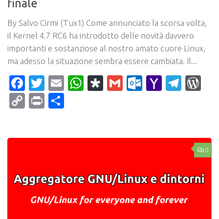
finale
By Salvo Cirmi (Tux1) Come annunciato la scorsa volta,
il Kernel 4.7 RC6 ha introdotto delle novità davvero
importanti e sostanziose al nostro amato cuore Linux,
ma adesso la situazione sembra essere cambiata. Il...
Facebook
Twitter
Email
WhatsApp
Diaspora
Gmail
Outlook.c
Yahoo
Tele
Wo
Mail
Copy
Print
Condividi
Link
0