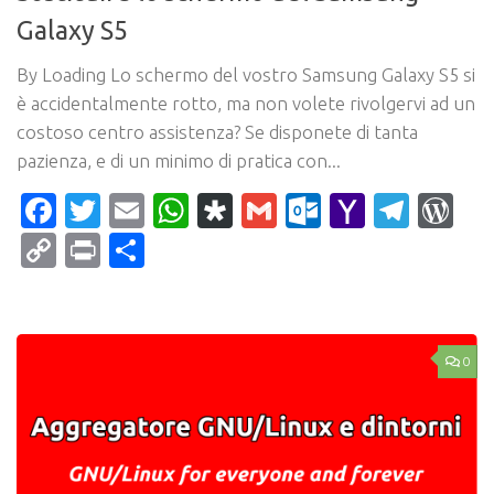
Galaxy S5
By Loading Lo schermo del vostro Samsung Galaxy S5 si
è accidentalmente rotto, ma non volete rivolgervi ad un
costoso centro assistenza? Se disponete di tanta
pazienza, e di un minimo di pratica con...
Facebook
Twitter
Email
WhatsApp
Diaspora
Gmail
Outlook.c
Yahoo
Tele
Wo
Mail
Copy
Print
Condividi
Link
0