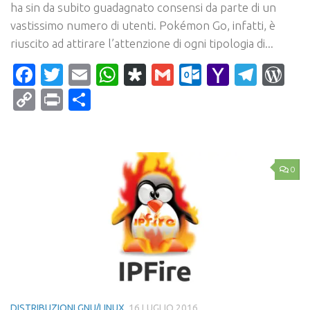
ha sin da subito guadagnato consensi da parte di un
vastissimo numero di utenti. Pokémon Go, infatti, è
riuscito ad attirare l’attenzione di ogni tipologia di...
Facebook
Twitter
Email
WhatsApp
Diaspora
Gmail
Outlook.c
Yahoo
Tele
Wo
Mail
Copy
Print
Condividi
Link
0
DISTRIBUZIONI GNU/LINUX
16 LUGLIO 2016