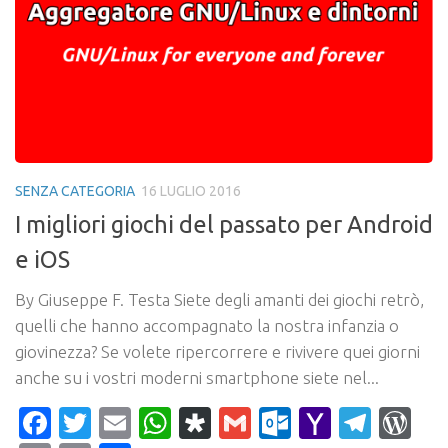
SENZA CATEGORIA
16 LUGLIO 2016
I migliori giochi del passato per Android
e iOS
By Giuseppe F. Testa Siete degli amanti dei giochi retrò,
quelli che hanno accompagnato la nostra infanzia o
giovinezza? Se volete ripercorrere e rivivere quei giorni
anche su i vostri moderni smartphone siete nel...
Facebook
Twitter
Email
WhatsApp
Diaspora
Gmail
Outlook.c
Yahoo
Tele
Wo