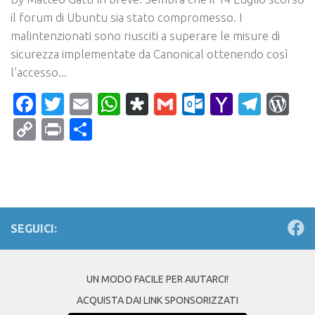
il forum di Ubuntu sia stato compromesso. I
malintenzionati sono riusciti a superare le misure di
sicurezza implementate da Canonical ottenendo così
l’accesso...
Facebook
Twitter
Email
WhatsApp
Diaspora
Gmail
Outlook.c
Yahoo
Tele
Wo
Mail
Copy
Print
Condividi
Link
SEGUICI:
UN MODO FACILE PER AIUTARCI!
ACQUISTA DAI LINK SPONSORIZZATI