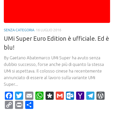
SENZA CATEGORIA
16 LUGLIO 2016
UMi Super Euro Edition è ufficiale. Ed è
blu!
By Gaetano Abatemarco UMi Super ha avuto senza
dubbio successo, forse anche più di quanto la stessa
UMi si aspettava. Il colosso cinese ha recentemente
annunciato di essere al lavoro sulla variante UMi
Super...
Facebook
Twitter
Email
WhatsApp
Diaspora
Gmail
Outlook.c
Yahoo
Tele
Wo
Mail
Copy
Print
Condividi
Link