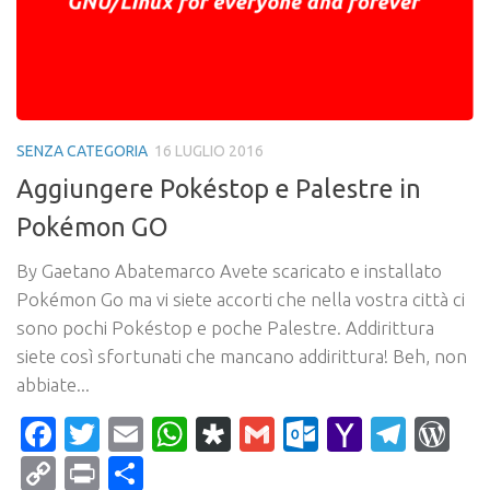
SENZA CATEGORIA
16 LUGLIO 2016
Aggiungere Pokéstop e Palestre in
Pokémon GO
By Gaetano Abatemarco Avete scaricato e installato
Pokémon Go ma vi siete accorti che nella vostra città ci
sono pochi Pokéstop e poche Palestre. Addirittura
siete così sfortunati che mancano addirittura! Beh, non
abbiate...
Facebook
Twitter
Email
WhatsApp
Diaspora
Gmail
Outlook.c
Yahoo
Tele
Wo
Mail
Copy
Print
Condividi