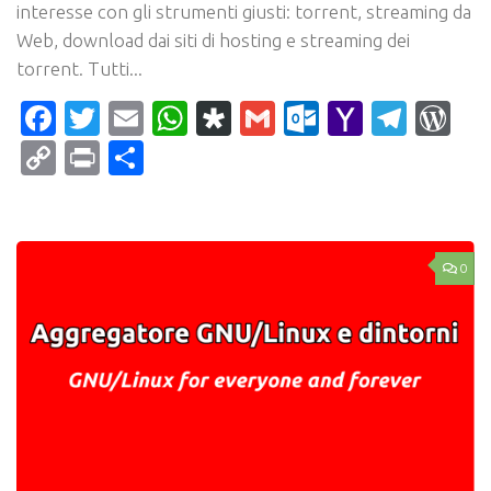
interesse con gli strumenti giusti: torrent, streaming da
Web, download dai siti di hosting e streaming dei
torrent. Tutti...
Facebook
Twitter
Email
WhatsApp
Diaspora
Gmail
Outlook.c
Yahoo
Tele
Wo
Mail
Copy
Print
Condividi
Link
0