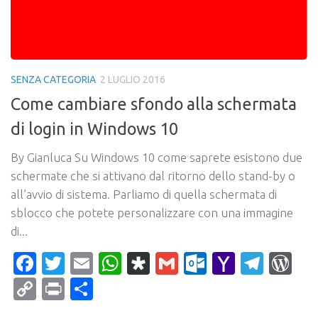
SENZA CATEGORIA
2 LUGLIO 2016
Come cambiare sfondo alla schermata
di login in Windows 10
By Gianluca Su Windows 10 come saprete esistono due
schermate che si attivano dal ritorno dello stand-by o
all’avvio di sistema. Parliamo di quella schermata di
sblocco che potete personalizzare con una immagine
di...
Facebook
Twitter
Email
WhatsApp
Diaspora
Gmail
Outlook.c
Yahoo
Tele
Wo
Mail
Copy
Print
Condividi
Link