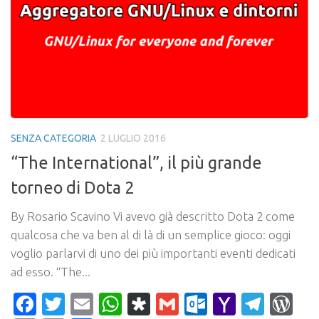
SENZA CATEGORIA
2 LUGLIO 2016
“The International”, il più grande
torneo di Dota 2
By Rosario Scavino Vi avevo già descritto Dota 2 come
qualcosa che va ben al di là di un semplice gioco: oggi
voglio parlarvi di uno dei più importanti eventi dedicati
ad esso. “The...
Facebook
Twitter
Email
WhatsApp
Diaspora
Gmail
Outlook.c
Yahoo
Tele
Wo