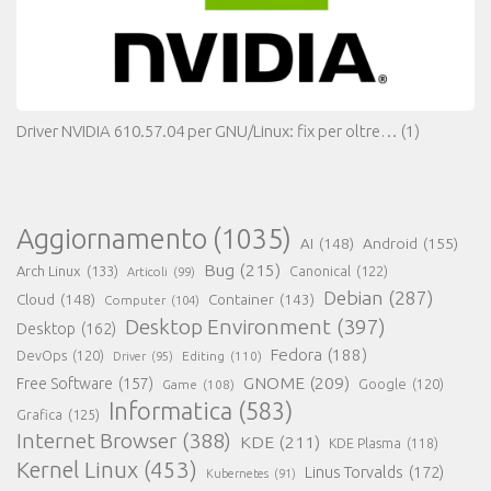
Driver NVIDIA 610.57.04 per GNU/Linux: fix per oltre…
(1)
Aggiornamento
(1035)
AI
(148)
Android
(155)
Bug
(215)
Arch Linux
(133)
Canonical
(122)
Articoli
(99)
Debian
(287)
Cloud
(148)
Container
(143)
Computer
(104)
Desktop Environment
(397)
Desktop
(162)
Fedora
(188)
DevOps
(120)
Editing
(110)
Driver
(95)
GNOME
(209)
Free Software
(157)
Game
(108)
Google
(120)
Informatica
(583)
Grafica
(125)
Internet Browser
(388)
KDE
(211)
KDE Plasma
(118)
Kernel Linux
(453)
Linus Torvalds
(172)
Kubernetes
(91)