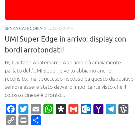
SENZA CATEGORIA
2 LUGLIO 2016
UMI Super Edge in arrivo: display con
bordi arrotondati!
By Gaetano Abatemarco Abbiamo già ampiamente
parlato dell’UMI Super, e ve lo abbiamo anche
recensito, ma il successo riscosso da questo dispositivo
sembra essere stato davvero importante visto che il
colosso cinese è pronto...
Facebook
Twitter
Email
WhatsApp
Diaspora
Gmail
Outlook.c
Yahoo
Tele
Wo
Mail
Copy
Print
Condividi
Link