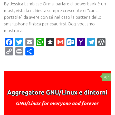
By Jessica Lambiase Ormai parlare di powerbank è un
must, vista la richiesta sempre crescente di “carica
portatile” da avere con sé nel caso la batteria dello
smartphone finisca per esaurirsi! Oggi vogliamo
mostrarvi...
Facebook
Twitter
Email
WhatsApp
Diaspora
Gmail
Outlook.c
Yahoo
Tele
Wo
Mail
Copy
Print
Condividi
Link
0