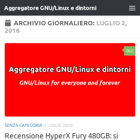
Aggregatore GNU/Linux e dintorni
Salta al contenuto
ARCHIVIO GIORNALIERO:
LUGLIO 2,
2016
0
SENZA CATEGORIA
2 LUGLIO 2016
Recensione HyperX Fury 480GB: si