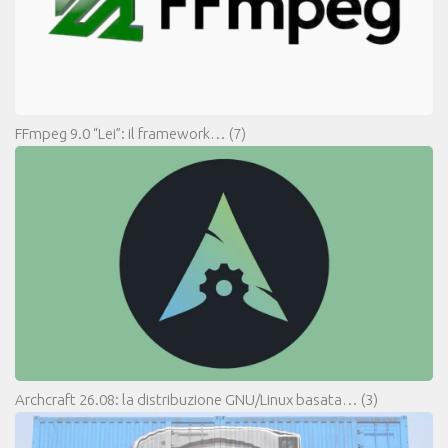
FFmpeg 9.0 “Lei”: il framework…
(7)
Archcraft 26.08: la distribuzione GNU/Linux basata…
(3)