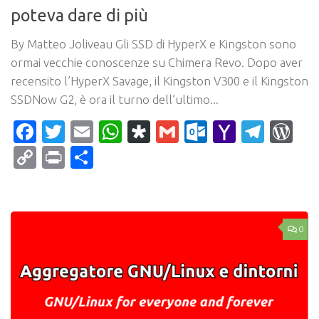
poteva dare di più
By Matteo Joliveau Gli SSD di HyperX e Kingston sono
ormai vecchie conoscenze su Chimera Revo. Dopo aver
recensito l’HyperX Savage, il Kingston V300 e il Kingston
SSDNow G2, è ora il turno dell’ultimo...
Facebook
Twitter
Email
WhatsApp
Diaspora
Gmail
Outlook.c
Yahoo
Tele
Wo
Mail
Copy
Print
Condividi
Link
0