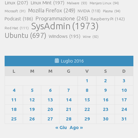
Linux
(207)
Linux Mint
(197)
Malware
(93)
Manjaro Linux
(94)
Mozilla Firefox
(249)
NVIDIA
(118)
Microsoft
(91)
Plasma
(94)
Programmazione
(245)
Podcast
(186)
Raspberry Pi
(142)
SysAdmin
(1973)
Red Hat
(111)
Ubuntu
(697)
Windows
(195)
Wine
(92)
Luglio 2016
L
M
M
G
V
S
D
1
2
3
4
5
6
7
8
9
10
11
12
13
14
15
16
17
18
19
20
21
22
23
24
25
26
27
28
29
30
31
« Giu
Ago »