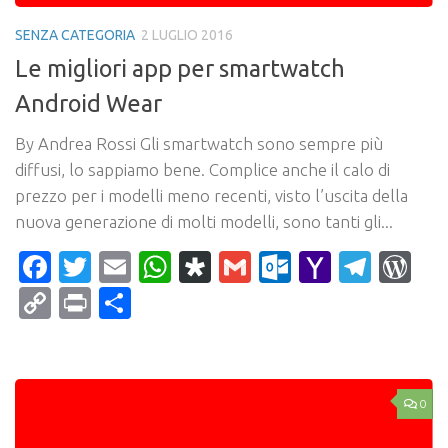
SENZA CATEGORIA
2 LUGLIO 2016
Le migliori app per smartwatch
Android Wear
By Andrea Rossi Gli smartwatch sono sempre più
diffusi, lo sappiamo bene. Complice anche il calo di
prezzo per i modelli meno recenti, visto l’uscita della
nuova generazione di molti modelli, sono tanti gli...
Facebook
Twitter
Email
WhatsApp
Diaspora
Gmail
Outlook.c
Yahoo
Tele
Wo
Mail
Copy
Print
Condividi
Link
0