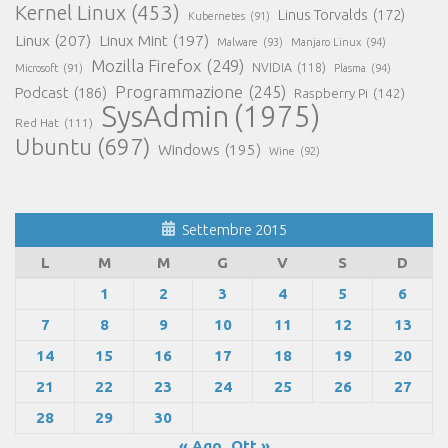
Kernel Linux
(453)
Linus Torvalds
(172)
Kubernetes
(91)
Linux
(207)
Linux Mint
(197)
Malware
(93)
Manjaro Linux
(94)
Mozilla Firefox
(249)
NVIDIA
(118)
Microsoft
(91)
Plasma
(94)
Programmazione
(245)
Podcast
(186)
Raspberry Pi
(142)
SysAdmin
(1975)
Red Hat
(111)
Ubuntu
(697)
Windows
(195)
Wine
(92)
Settembre 2015
L
M
M
G
V
S
D
1
2
3
4
5
6
7
8
9
10
11
12
13
14
15
16
17
18
19
20
21
22
23
24
25
26
27
28
29
30
« Ago
Ott »