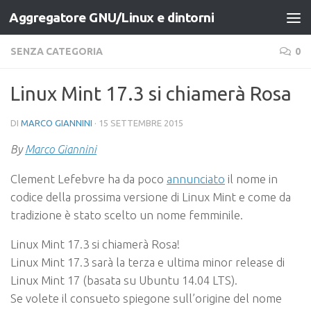
Aggregatore GNU/Linux e dintorni
Salta al contenuto
SENZA CATEGORIA
0
Linux Mint 17.3 si chiamerà Rosa
DI
MARCO GIANNINI
·
15 SETTEMBRE 2015
By
Marco Giannini
Clement Lefebvre ha da poco
annunciato
il nome in
codice della prossima versione di Linux Mint e come da
tradizione è stato scelto un nome femminile.
Linux Mint 17.3 si chiamerà Rosa!
Linux Mint 17.3 sarà la terza e ultima minor release di
Linux Mint 17 (basata su Ubuntu 14.04 LTS).
Se volete il consueto spiegone sull’origine del nome