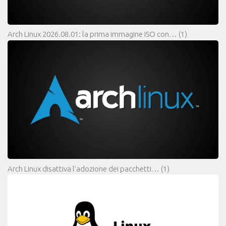
Arch Linux 2026.08.01: la prima immagine ISO con…
(1)
Arch Linux disattiva l’adozione dei pacchetti…
(1)