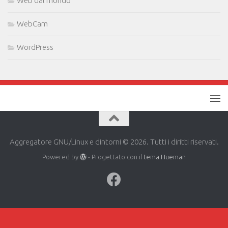
Web dal mondo
WebCam
WordPress
Aggregatore GNU/Linux e dintorni © 2026. Tutti i diritti riservati.
Powered by
- Progettato con il
tema Hueman