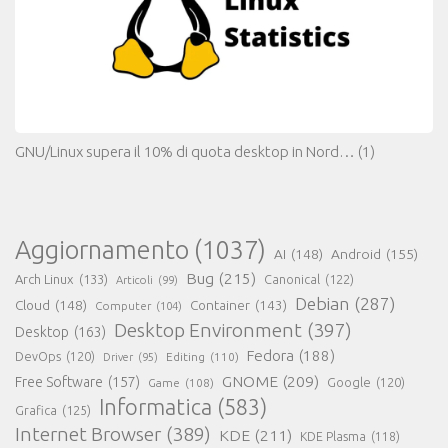
GNU/Linux supera il 10% di quota desktop in Nord…
(1)
Aggiornamento
(1037)
AI
(148)
Android
(155)
Bug
(215)
Arch Linux
(133)
Canonical
(122)
Articoli
(99)
Debian
(287)
Cloud
(148)
Container
(143)
Computer
(104)
Desktop Environment
(397)
Desktop
(163)
Fedora
(188)
DevOps
(120)
Editing
(110)
Driver
(95)
GNOME
(209)
Free Software
(157)
Game
(108)
Google
(120)
Informatica
(583)
Grafica
(125)
Internet Browser
(389)
KDE
(211)
KDE Plasma
(118)