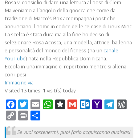
Rosa vi consiglio di dare una lettura al post di Clem.
Ma veniamo all’angolo della gnocca che come da
tradizione di Marco’s Box accompagna i post che
annunciano il nome in codice delle release di Linux Mint.
La scelta è stata dura ma alla fine ho deciso di
selezionare
Rosa Acosta
, una modella, attrice, ballerina
e personalità del mondo del fitness (ha un
canale
YouTube
) nata nella Repubblica Dominicana.
Eccola in una immagine di repertorio mentre si allena
con i pesi
Immagine via
Visited 13 times, 1 visit(s) today
Facebook
Twitter
Email
WhatsApp
Diaspora
Gmail
Outlook.c
Yahoo
Tele
Wo
Mail
Copy
Print
Condividi
Link
Se vuoi sostenermi, puoi farlo acquistando qualsiasi