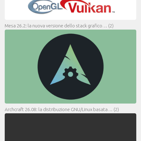
Mesa 26.2: la nuova versione dello stack grafico…
(2)
Archcraft 26.08: la distribuzione GNU/Linux basata…
(2)