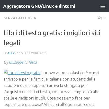
Aggregatore GNU/Linux e dintorni
Salta al contenuto
SENZA CATEGORIA
0
Libri di testo gratis: i migliori siti
legali
DI
ALEX
·
10 SETTEMBRE 2015
By
Giuseppe F. Testa
Il nuovo anno scolastico è ormai
arrivato e per le famiglie italiane con studenti delle
scuole medie e superiori arriva la stangata per
l’acquisto dei libri di testo, con prezzi sempre più alle
stelle e riedizioni inutili. Cosa possiamo fare per
risparmiare qualcosa? Affidarci all’open source e ai