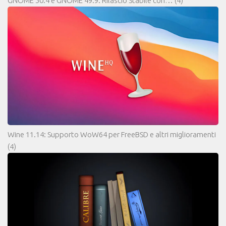
GNOME 50.4 e GNOME 49.9: Rilascio Stabile con…
(4)
Wine 11.14: Supporto WoW64 per FreeBSD e altri miglioramenti
(4)