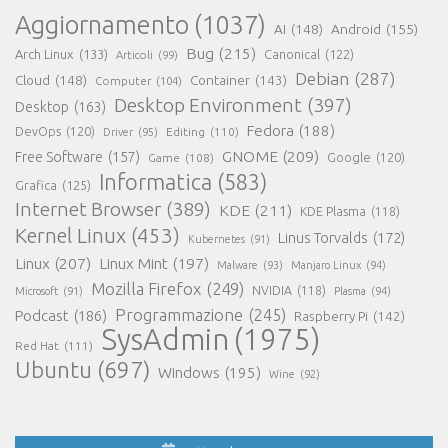
Aggiornamento
(1037)
AI
(148)
Android
(155)
Bug
(215)
Arch Linux
(133)
Canonical
(122)
Articoli
(99)
Debian
(287)
Cloud
(148)
Container
(143)
Computer
(104)
Desktop Environment
(397)
Desktop
(163)
Fedora
(188)
DevOps
(120)
Editing
(110)
Driver
(95)
GNOME
(209)
Free Software
(157)
Game
(108)
Google
(120)
Informatica
(583)
Grafica
(125)
Internet Browser
(389)
KDE
(211)
KDE Plasma
(118)
Kernel Linux
(453)
Linus Torvalds
(172)
Kubernetes
(91)
Linux
(207)
Linux Mint
(197)
Malware
(93)
Manjaro Linux
(94)
Mozilla Firefox
(249)
NVIDIA
(118)
Microsoft
(91)
Plasma
(94)
Programmazione
(245)
Podcast
(186)
Raspberry Pi
(142)
SysAdmin
(1975)
Red Hat
(111)
Ubuntu
(697)
Windows
(195)
Wine
(92)