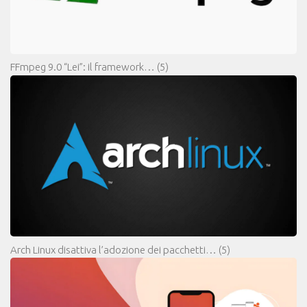
FFmpeg 9.0 “Lei”: il framework…
(5)
Arch Linux disattiva l’adozione dei pacchetti…
(5)