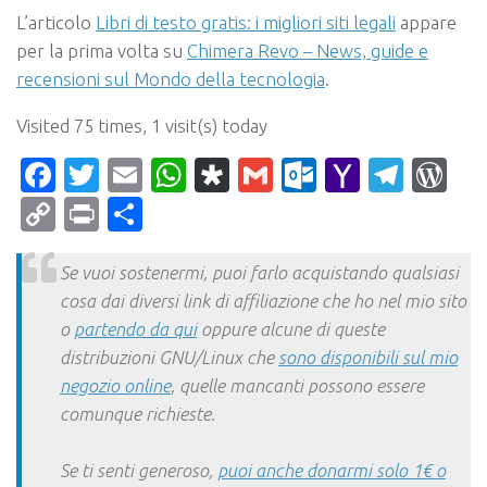
L’articolo
Libri di testo gratis: i migliori siti legali
appare
per la prima volta su
Chimera Revo – News, guide e
recensioni sul Mondo della tecnologia
.
Visited 75 times, 1 visit(s) today
Facebook
Twitter
Email
WhatsApp
Diaspora
Gmail
Outlook.c
Yahoo
Tele
Wo
Mail
Copy
Print
Condividi
Link
Se vuoi sostenermi, puoi farlo acquistando qualsiasi
cosa dai diversi link di affiliazione che ho nel mio sito
o
partendo da qui
oppure alcune di queste
distribuzioni GNU/Linux che
sono disponibili sul mio
negozio online
, quelle mancanti possono essere
comunque richieste.
Se ti senti generoso,
puoi anche donarmi solo 1€ o