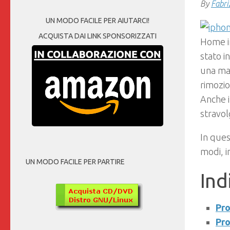
By
Fabri
UN MODO FACILE PER AIUTARCI!
ACQUISTA DAI LINK SPONSORIZZATI
Home in
stato i
una mag
rimozi
Anche i
stravol
In ques
modi, i
UN MODO FACILE PER PARTIRE
Ind
Pro
Pro