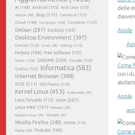
AI
(148)
Android
(155)
delle e
Arch Linux
(133)
Bug
(215)
Canonical
(122)
Articoli
(99)
davvero
Cloud
(148)
Container
(143)
Computer
(104)
Debian
(287)
Apple
Desktop
(163)
Desktop Environment
(397)
App
DevOps
(120)
Editing
(110)
Driver
(95)
Fedora
(188)
Free Software
(157)
GNOME
(209)
Game
(108)
Google
(120)
Come f
Informatica
(583)
Grafica
(125)
con i d
Internet Browser
(388)
aiutiam
KDE
(211)
KDE Plasma
(118)
Kernel Linux
(453)
Kubernetes
(91)
Apple
Linux
(207)
Linus Torvalds
(172)
Linux Mint
(197)
Malware
(93)
app
Manjaro Linux
(94)
Microsoft
(91)
Mozilla Firefox
(249)
NVIDIA
(118)
Podcast
(186)
Come s
Plasma
(94)