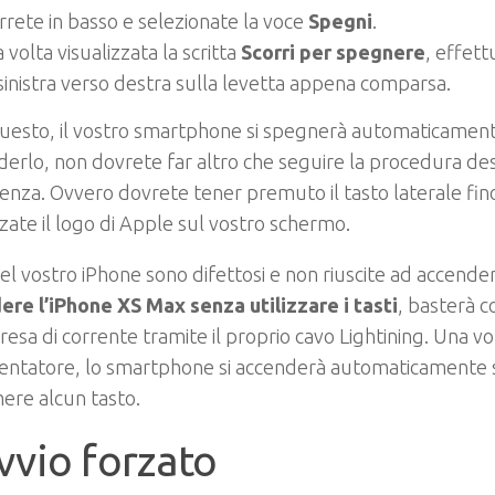
rrete in basso e selezionate la voce
Spegni
.
 volta visualizzata la scritta
Scorri per spegnere
, effet
sinistra verso destra sulla levetta appena comparsa.
uesto, il vostro smartphone si spegnerà automaticament
derlo, non dovrete far altro che seguire la procedura desc
nza. Ovvero dovrete tener premuto il tasto laterale fi
zzate il logo di Apple sul vostro schermo.
 del vostro iPhone sono difettosi e non riuscite ad accende
ere l’iPhone XS Max senza utilizzare i tasti
, basterà c
resa di corrente tramite il proprio cavo Lightining. Una vo
mentatore, lo smartphone si accenderà automaticamente s
ere alcun tasto.
vvio forzato