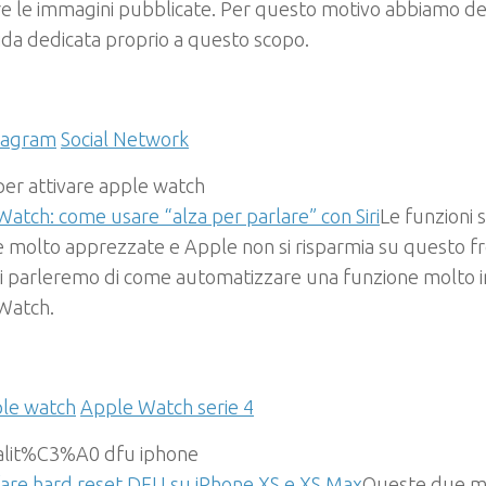
re le immagini pubblicate. Per questo motivo abbiamo dec
da dedicata proprio a questo scopo.
tagram
Social Network
atch: come usare “alza per parlare” con Siri
Le funzioni 
molto apprezzate e Apple non si risparmia su questo fr
vi parleremo di come automatizzare una funzione molto i
Watch.
le watch
Apple Watch serie 4
are hard reset DFU su iPhone XS e XS Max
Queste due m