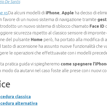
zio De Santis
Da alcuni modelli di
iPhone
,
Apple
ha deciso di elimi
 favore di un nuovo sistema di navigazione tramite
gest
ntrodotto un nuovo sistema di sblocco chiamato
Face ID
c
giore sicurezza rispetto al classico sensore di impronte di
one del pulsante
Home
però, ha portato alla modifica di a
l tasto di accensione ha assunto nuove funzionalità che v
gere le operazioni che effettuavate con i modelli precede
ta pratica guida vi spiegheremo
come spegnere l’iPho
n modo da aiutarvi nel caso foste alle prese con i nuovi c
ice
cedura classica
cedura alternativa