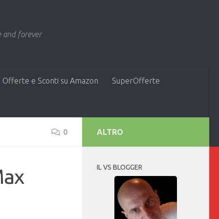
 and forever
 Offerte e Sconti su Amazon
SuperOfferte
0
ALTRO
IL VS BLOGGER
Max