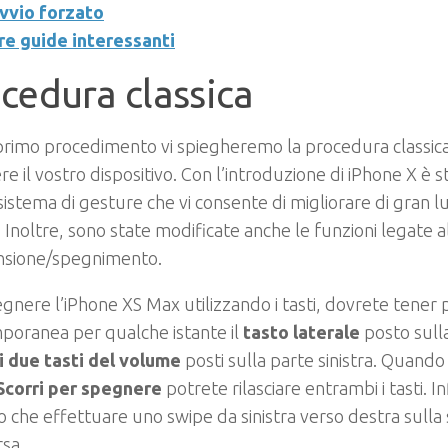
vvio forzato
re guide interessanti
cedura classica
rimo procedimento vi spiegheremo la procedura classica
e il vostro dispositivo. Con l’introduzione di iPhone X è s
istema di gesture che vi consente di migliorare di gran l
 Inoltre, sono state modificate anche le funzioni legate a
ensione/spegnimento.
gnere l’iPhone XS Max utilizzando i tasti, dovrete tener
poranea per qualche istante il
tasto laterale
posto sull
i due tasti del volume
posti sulla parte sinistra. Quando 
Scorri per spegnere
potrete rilasciare entrambi i tasti. 
ro che effettuare uno swipe da sinistra verso destra sulla
sa.