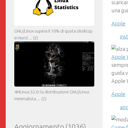
scarica
una gui
Apple
GNU/Linux supera il 10% di quota desktop
ins
in Nord…
(2)
Apple W
sempre 
guida 
Apple 
4MLinux 52.0: la distribuzione GNU/Linux
Apple
minimalista…
(2)
app
Aggiornamento
(1036)
Come f