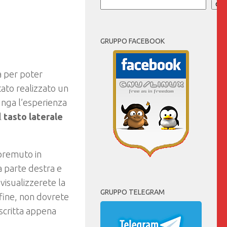
Cer
GRUPPO FACEBOOK
 per poter
tato realizzato un
unga l’esperienza
l
tasto
laterale
 premuto in
a parte destra e
visualizzerete la
GRUPPO TELEGRAM
Infine, non dovrete
 scritta appena