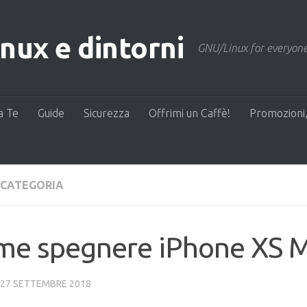
ux e dintorni
GNU/Linux for everyone
a Te
Guide
Sicurezza
Offrimi un Caffè!
Promozioni,
 CATEGORIA
me spegnere iPhone XS 
27 SETTEMBRE 2018