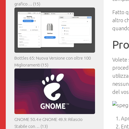
grafico…
(15)
Fatto q
altro c
quando
Pro
Bottles 65: Nuova Versione con oltre 100
Volete
Miglioramenti
(15)
procedu
utilizz
nessun 
del vo
Apr
GNOME 50.4 e GNOME 49.9: Rilascio
Ent
Stabile con…
(13)