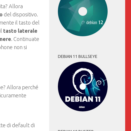
ita? Allora
o
del dispositivo.
mente il tasto del
il
tasto laterale
gnere
. Continuate
phone non si
DEBIAN 11 BULLSEYE
le? Allora perché
 sicuramente
e di default di