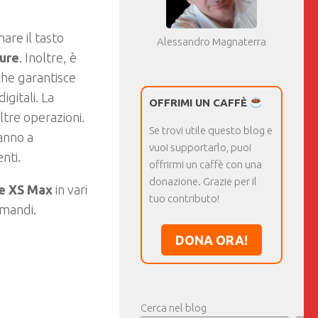
nare il tasto
Alessandro Magnaterra
ure
. Inoltre, è
he garantisce
gitali. La
OFFRIMI UN CAFFÈ
ltre operazioni.
Se trovi utile questo blog e
anno a
vuoi supportarlo, puoi
nti.
offrirmi un caffè con una
donazione. Grazie per il
ne XS Max
in vari
tuo contributo!
omandi.
DONA ORA!
Cerca nel blog