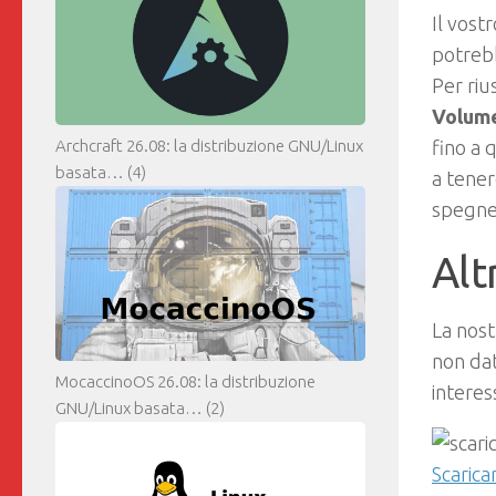
Il vost
potreb
Per riu
Volume
fino a 
Archcraft 26.08: la distribuzione GNU/Linux
basata…
(4)
a tener
spegne
Alt
La nost
non dat
MocaccinoOS 26.08: la distribuzione
interes
GNU/Linux basata…
(2)
Scarica