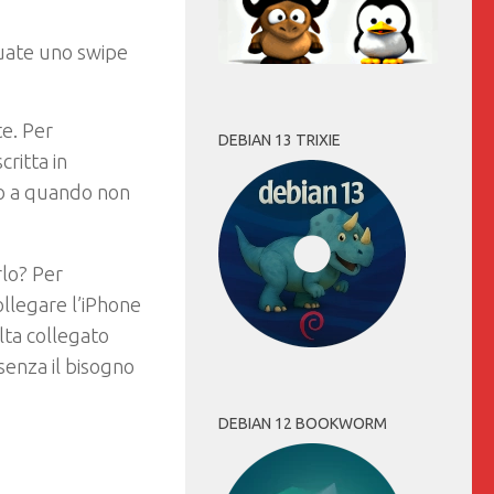
tuate uno swipe
e. Per
DEBIAN 13 TRIXIE
ritta in
no a quando non
rlo? Per
ollegare l’iPhone
lta collegato
enza il bisogno
DEBIAN 12 BOOKWORM