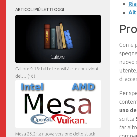
Ria
ARTICOLI PIÙ LETTI OGGI
Alt
Pro
Come p
spegner
nuovo s
Calibre 9.13: tutte le novità e le correzioni
utente.
del…
(16)
di acc
Per spe
contem
uno de
scritta
far alt
Mesa 26.2: la nuova versione dello stack
compar