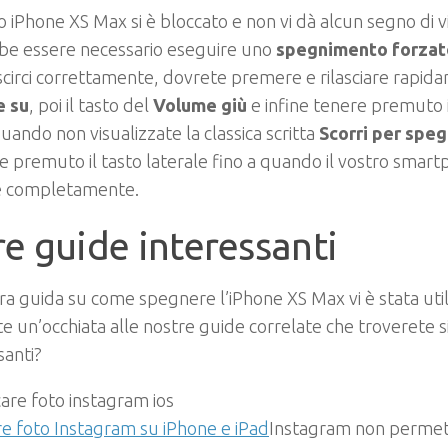
ro iPhone XS Max si è bloccato e non vi dà alcun segno di v
be essere necessario eseguire uno
spegnimento forzat
scirci correttamente, dovrete premere e rilasciare rapida
 su
, poi il tasto del
Volume giù
e infine tenere premuto 
quando non visualizzate la classica scritta
Scorri per spe
e premuto il tasto laterale fino a quando il vostro smart
 completamente.
re guide interessanti
ra guida su come spegnere l’iPhone XS Max vi è stata uti
e un’occhiata alle nostre guide correlate che troverete
santi?
re foto Instagram su iPhone e iPad
Instagram non permett