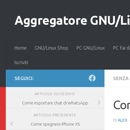
Salta al contenuto
Aggregatore GNU/Lin
Home
GNU/Linux Shop
PC GNU/Linux
PC Fai d
Iscriviti
SEGUICI:
SENZA
ARTICOLO SUCCESSIVO
Co
Come esportare chat di WhatsApp
ARTICOLO PRECEDENTE
DI
ALEX
·
Come spegnere iPhone XS