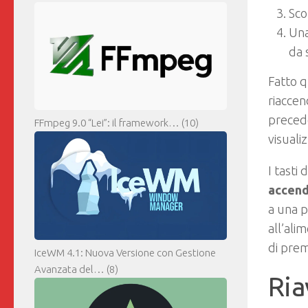
Sco
Una
da 
Fatto q
riaccen
precede
FFmpeg 9.0 “Lei”: il framework…
(10)
visuali
I tasti
accend
a una p
all’ali
di prem
IceWM 4.1: Nuova Versione con Gestione
Avanzata del…
(8)
Ria