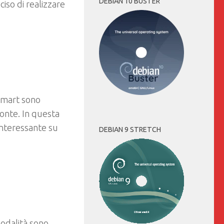
DEBIAN 10 BUSTER
iso di realizzare
smart sono
onte. In questa
nteressante su
DEBIAN 9 STRETCH
odalità sono