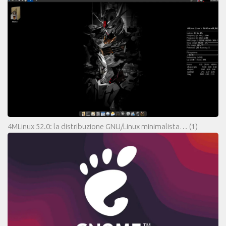
4MLinux 52.0: la distribuzione GNU/Linux minimalista…
(1)