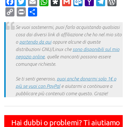
Facebook
Twitter
Email
WhatsApp
Diaspora
Gmail
Outlook.c
Yahoo
Tele
Wo
Mail
Copy
Print
Condividi
Link
Se vuoi sostenermi, puoi farlo acquistando qualsiasi
cosa dai diversi link di affiliazione che ho nel mio sito
o
partendo da qui
oppure alcune di queste
distribuzioni GNU/Linux che
sono disponibili sul mio
negozio online
, quelle mancanti possono essere
comunque richieste.
Se ti senti generoso,
puoi anche donarmi solo 1€ o
più se vuoi con PayPal
e aiutarmi a continuare a
pubblicare più contenuti come questo. Grazie!
Hai dubbi o problemi? Ti aiutiamo