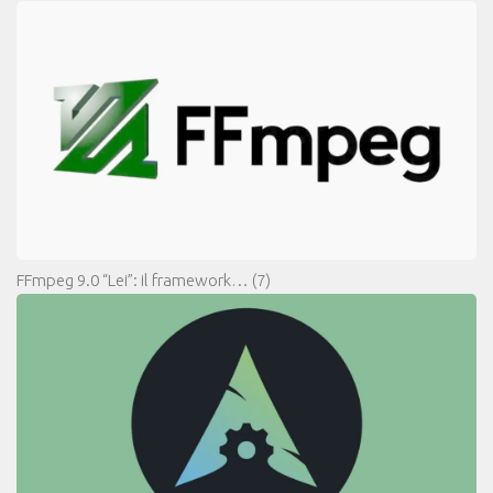
FFmpeg 9.0 “Lei”: il framework…
(7)