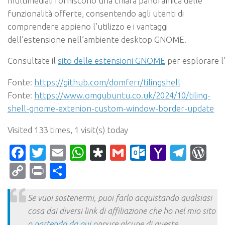
multimediali forniscono una chiara panoramica delle
funzionalità offerte, consentendo agli utenti di
comprendere appieno l’utilizzo e i vantaggi
dell’estensione nell’ambiente desktop GNOME.
Consultate il
sito delle estensioni GNOME
per esplorare l
Fonte:
https://github.com/domferr/tilingshell
Fonte:
https://www.omgubuntu.co.uk/2024/10/tiling-
shell-gnome-extenion-custom-window-border-update
Visited 133 times, 1 visit(s) today
Facebook
Twitter
Email
WhatsApp
Diaspora
Gmail
Outlook.c
Yahoo
Tele
Wo
Mail
Copy
Print
Condividi
Link
Se vuoi sostenermi, puoi farlo acquistando qualsiasi
cosa dai diversi link di affiliazione che ho nel mio sito
o
partendo da qui
oppure alcune di queste