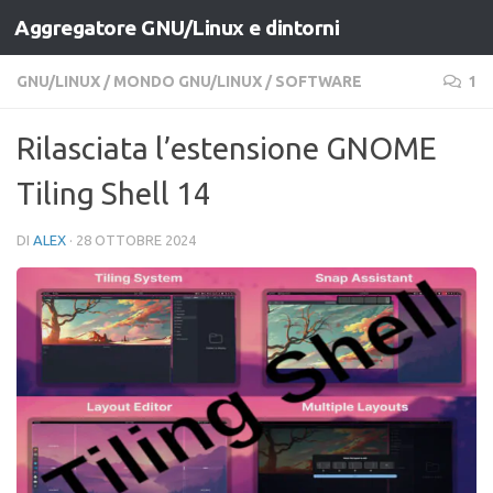
Aggregatore GNU/Linux e dintorni
Salta al contenuto
GNU/LINUX
/
MONDO GNU/LINUX
/
SOFTWARE
1
Rilasciata l’estensione GNOME
Tiling Shell 14
DI
ALEX
·
28 OTTOBRE 2024