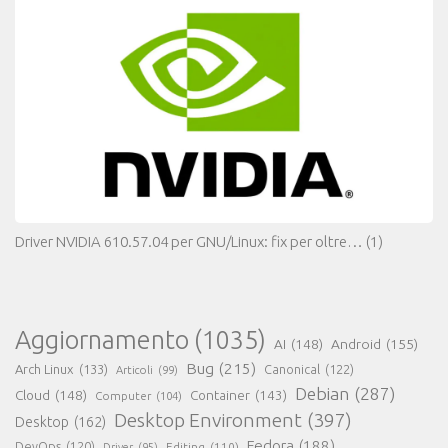
Driver NVIDIA 610.57.04 per GNU/Linux: fix per oltre…
(1)
Aggiornamento
(1035)
AI
(148)
Android
(155)
Bug
(215)
Arch Linux
(133)
Canonical
(122)
Articoli
(99)
Debian
(287)
Cloud
(148)
Container
(143)
Computer
(104)
Desktop Environment
(397)
Desktop
(162)
Fedora
(188)
DevOps
(120)
Editing
(110)
Driver
(95)