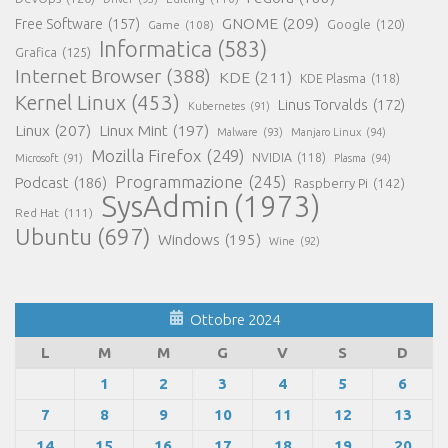
GNOME
(209)
Free Software
(157)
Game
(108)
Google
(120)
Informatica
(583)
Grafica
(125)
Internet Browser
(388)
KDE
(211)
KDE Plasma
(118)
Kernel Linux
(453)
Linus Torvalds
(172)
Kubernetes
(91)
Linux
(207)
Linux Mint
(197)
Malware
(93)
Manjaro Linux
(94)
Mozilla Firefox
(249)
NVIDIA
(118)
Microsoft
(91)
Plasma
(94)
Programmazione
(245)
Podcast
(186)
Raspberry Pi
(142)
SysAdmin
(1973)
Red Hat
(111)
Ubuntu
(697)
Windows
(195)
Wine
(92)
Ottobre 2024
L
M
M
G
V
S
D
1
2
3
4
5
6
7
8
9
10
11
12
13
14
15
16
17
18
19
20