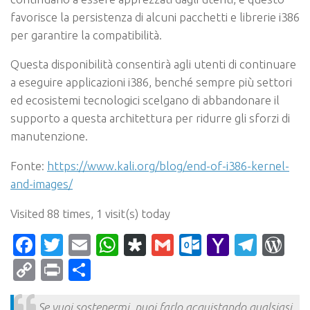
favorisce la persistenza di alcuni pacchetti e librerie i386
per garantire la compatibilità.
Questa disponibilità consentirà agli utenti di continuare
a eseguire applicazioni i386, benché sempre più settori
ed ecosistemi tecnologici scelgano di abbandonare il
supporto a questa architettura per ridurre gli sforzi di
manutenzione.
Fonte:
https://www.kali.org/blog/end-of-i386-kernel-
and-images/
Visited 88 times, 1 visit(s) today
Facebook
Twitter
Email
WhatsApp
Diaspora
Gmail
Outlook.c
Yahoo
Tele
Wo
Mail
Copy
Print
Condividi
Link
Se vuoi sostenermi, puoi farlo acquistando qualsiasi