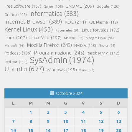
GNOME
(209)
Free Software
(157)
Game
(108)
Google
(120)
Informatica
(583)
Grafica
(125)
Internet Browser
(389)
KDE
(211)
KDE Plasma
(118)
Kernel Linux
(453)
Linus Torvalds
(172)
Kubernetes
(91)
Linux
(207)
Linux Mint
(197)
Malware
(93)
Manjaro Linux
(94)
Mozilla Firefox
(249)
NVIDIA
(118)
Microsoft
(91)
Plasma
(94)
Programmazione
(245)
Podcast
(186)
Raspberry Pi
(142)
SysAdmin
(1974)
Red Hat
(111)
Ubuntu
(697)
Windows
(195)
Wine
(92)
Ottobre 2024
L
M
M
G
V
S
D
1
2
3
4
5
6
7
8
9
10
11
12
13
14
15
16
17
18
19
20