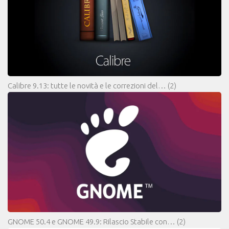
Calibre 9.13: tutte le novità e le correzioni del…
(2)
GNOME 50.4 e GNOME 49.9: Rilascio Stabile con…
(2)