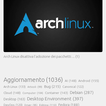
Arch Linux disattiva l’adozione dei pacchetti…
(1)
Aggiornamento
(1036)
AI
(148)
Android
(155)
Bug
(215)
Arch Linux
(133)
Canonical
(122)
Articoli
(99)
Debian
(287)
Cloud
(148)
Container
(143)
Computer
(104)
Desktop Environment
(397)
Desktop
(163)
Fedora
(188)
DevOps
(120)
Editing
(110)
Driver
(95)