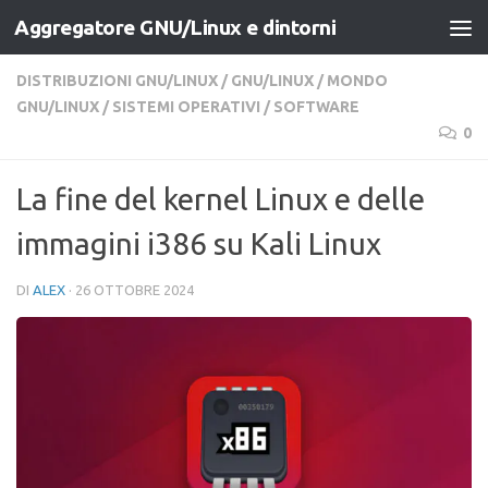
Aggregatore GNU/Linux e dintorni
Salta al contenuto
DISTRIBUZIONI GNU/LINUX
/
GNU/LINUX
/
MONDO
GNU/LINUX
/
SISTEMI OPERATIVI
/
SOFTWARE
0
La fine del kernel Linux e delle
immagini i386 su Kali Linux
DI
ALEX
·
26 OTTOBRE 2024