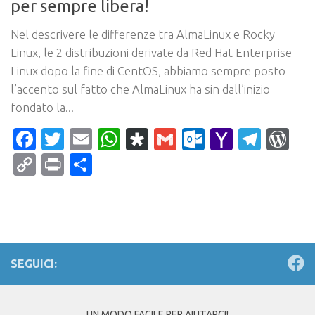
per sempre libera!
Nel descrivere le differenze tra AlmaLinux e Rocky
Linux, le 2 distribuzioni derivate da Red Hat Enterprise
Linux dopo la fine di CentOS, abbiamo sempre posto
l’accento sul fatto che AlmaLinux ha sin dall’inizio
fondato la...
Facebook
Twitter
Email
WhatsApp
Diaspora
Gmail
Outlook.c
Yahoo
Tele
Wo
Mail
Copy
Print
Condividi
Link
SEGUICI:
UN MODO FACILE PER AIUTARCI!