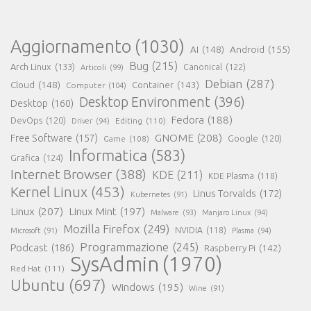
Aggiornamento
(1030)
AI
(148)
Android
(155)
Bug
(215)
Arch Linux
(133)
Canonical
(122)
Articoli
(99)
Debian
(287)
Cloud
(148)
Container
(143)
Computer
(104)
Desktop Environment
(396)
Desktop
(160)
Fedora
(188)
DevOps
(120)
Editing
(110)
Driver
(94)
GNOME
(208)
Free Software
(157)
Google
(120)
Game
(108)
Informatica
(583)
Grafica
(124)
Internet Browser
(388)
KDE
(211)
KDE Plasma
(118)
Kernel Linux
(453)
Linus Torvalds
(172)
Kubernetes
(91)
Linux
(207)
Linux Mint
(197)
Malware
(93)
Manjaro Linux
(94)
Mozilla Firefox
(249)
NVIDIA
(118)
Microsoft
(91)
Plasma
(94)
Programmazione
(245)
Podcast
(186)
Raspberry Pi
(142)
SysAdmin
(1970)
Red Hat
(111)
Ubuntu
(697)
Windows
(195)
Wine
(91)