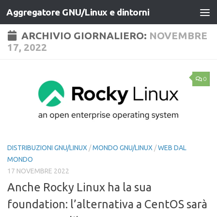
Aggregatore GNU/Linux e dintorni
Salta al contenuto
ARCHIVIO GIORNALIERO:
NOVEMBRE
17, 2022
0
DISTRIBUZIONI GNU/LINUX
/
MONDO GNU/LINUX
/
WEB DAL
MONDO
17 NOVEMBRE 2022
Anche Rocky Linux ha la sua
foundation: l’alternativa a CentOS sarà