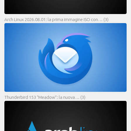
Arch Linux 2026.08.01: la prima immagine ISO con…
(3)
Thunderbird 153 “Meadow”: la nuova…
(3)