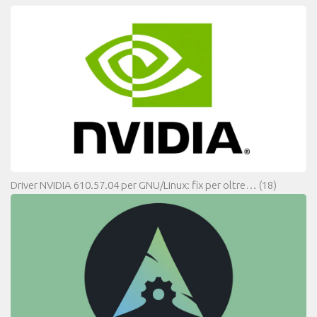
Driver NVIDIA 610.57.04 per GNU/Linux: fix per oltre…
(18)