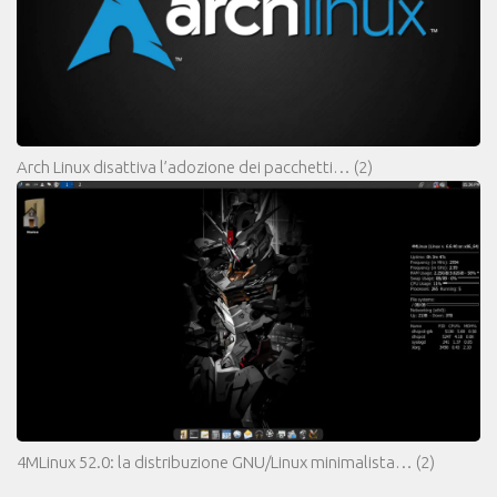
Arch Linux disattiva l’adozione dei pacchetti…
(2)
4MLinux 52.0: la distribuzione GNU/Linux minimalista…
(2)