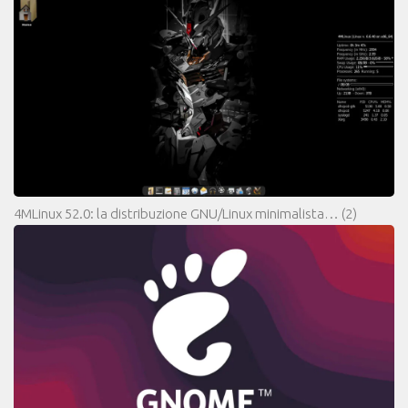
4MLinux 52.0: la distribuzione GNU/Linux minimalista…
(2)