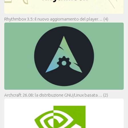
Rhythmbox 3.5: il nuovo aggiornamento del player…
(4)
Archcraft 26.08: la distribuzione GNU/Linux basata…
(2)