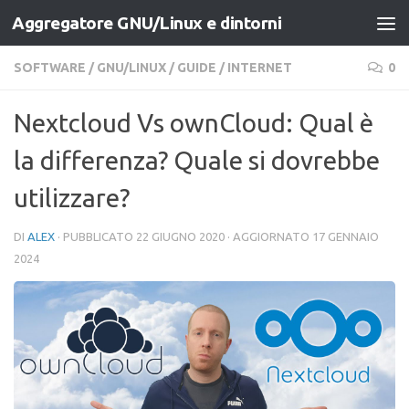
Aggregatore GNU/Linux e dintorni
Salta al contenuto
SOFTWARE
/
GNU/LINUX
/
GUIDE
/
INTERNET
0
Nextcloud Vs ownCloud: Qual è
la differenza? Quale si dovrebbe
utilizzare?
DI
ALEX
· PUBBLICATO
22 GIUGNO 2020
· AGGIORNATO
17 GENNAIO
2024