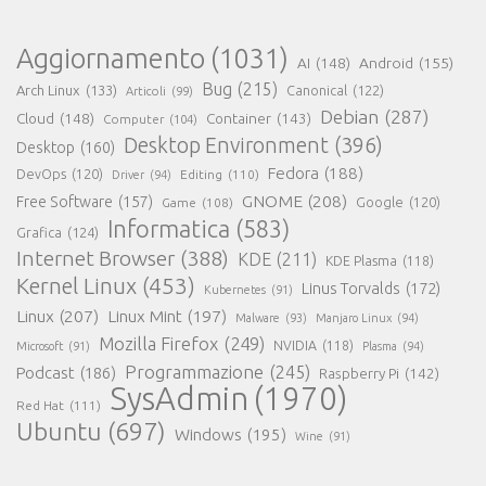
Aggiornamento
(1031)
AI
(148)
Android
(155)
Bug
(215)
Arch Linux
(133)
Canonical
(122)
Articoli
(99)
Debian
(287)
Cloud
(148)
Container
(143)
Computer
(104)
Desktop Environment
(396)
Desktop
(160)
Fedora
(188)
DevOps
(120)
Editing
(110)
Driver
(94)
GNOME
(208)
Free Software
(157)
Google
(120)
Game
(108)
Informatica
(583)
Grafica
(124)
Internet Browser
(388)
KDE
(211)
KDE Plasma
(118)
Kernel Linux
(453)
Linus Torvalds
(172)
Kubernetes
(91)
Linux
(207)
Linux Mint
(197)
Malware
(93)
Manjaro Linux
(94)
Mozilla Firefox
(249)
NVIDIA
(118)
Microsoft
(91)
Plasma
(94)
Programmazione
(245)
Podcast
(186)
Raspberry Pi
(142)
SysAdmin
(1970)
Red Hat
(111)
Ubuntu
(697)
Windows
(195)
Wine
(91)