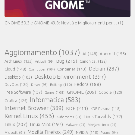
GNOME 50.3 e GNOME 49.8: Novità e Miglioramenti per…
(1)
Aggiornamento
(1037)
AI
(148)
Android
(155)
Bug
(215)
Arch Linux
(133)
Canonical
(122)
Articoli
(99)
Debian
(287)
Cloud
(148)
Container
(143)
Computer
(104)
Desktop Environment
(397)
Desktop
(163)
Fedora
(188)
DevOps
(120)
Editing
(110)
Driver
(95)
GNOME
(209)
Free Software
(157)
Game
(108)
Google
(120)
Informatica
(583)
Grafica
(125)
Internet Browser
(389)
KDE
(211)
KDE Plasma
(118)
Kernel Linux
(453)
Linus Torvalds
(172)
Kubernetes
(91)
Linux
(207)
Linux Mint
(197)
Malware
(93)
Manjaro Linux
(94)
Mozilla Firefox
(249)
NVIDIA
(118)
Microsoft
(91)
Plasma
(94)