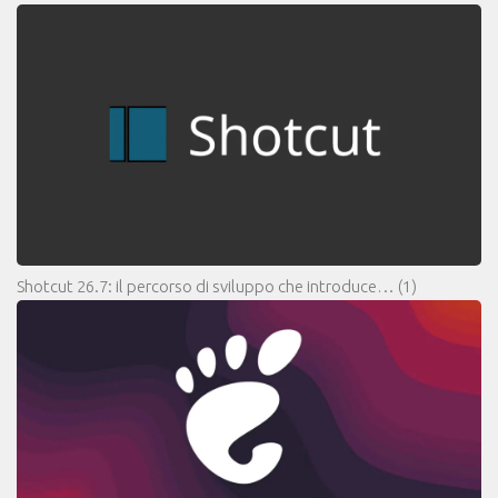
Shotcut 26.7: il percorso di sviluppo che introduce…
(1)