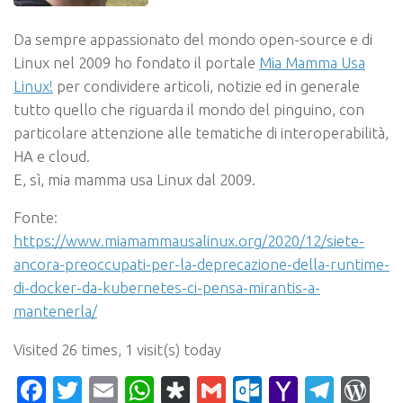
Da sempre appassionato del mondo open-source e di
Linux nel 2009 ho fondato il portale
Mia Mamma Usa
Linux!
per condividere articoli, notizie ed in generale
tutto quello che riguarda il mondo del pinguino, con
particolare attenzione alle tematiche di interoperabilità,
HA e cloud.
E, sì, mia mamma usa Linux dal 2009.
Fonte:
https://www.miamammausalinux.org/2020/12/siete-
ancora-preoccupati-per-la-deprecazione-della-runtime-
di-docker-da-kubernetes-ci-pensa-mirantis-a-
mantenerla/
Visited 26 times, 1 visit(s) today
Facebook
Twitter
Email
WhatsApp
Diaspora
Gmail
Outlook.c
Yahoo
Tele
Wo