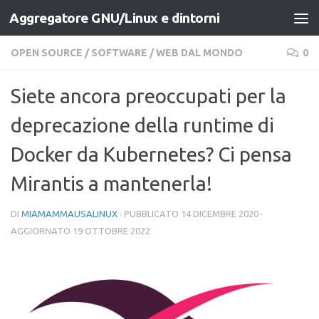
Aggregatore GNU/Linux e dintorni
Salta al contenuto
OPEN SOURCE
/
SOFTWARE
/
WEB DAL MONDO
0
Siete ancora preoccupati per la
deprecazione della runtime di
Docker da Kubernetes? Ci pensa
Mirantis a mantenerla!
DI
MIAMAMMAUSALINUX
· PUBBLICATO
14 DICEMBRE 2020
·
AGGIORNATO
19 OTTOBRE 2022