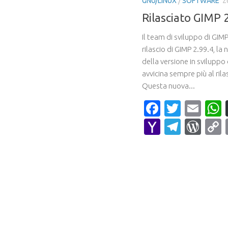
GNU/LINUX
/
SOFTWARE
2
Rilasciato GIMP 2
Il team di sviluppo di GIMP
rilascio di GIMP 2.99.4, la
della versione in sviluppo 
avvicina sempre più al rila
Questa nuova...
Faceboo
Twitte
Ema
Yahoo
Teleg
Wor
Mail