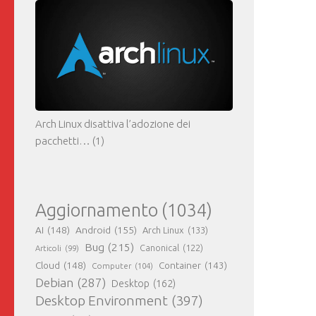
Arch Linux disattiva l’adozione dei
pacchetti…
(1)
Aggiornamento
(1034)
AI
(148)
Android
(155)
Arch Linux
(133)
Bug
(215)
Canonical
(122)
Articoli
(99)
Cloud
(148)
Container
(143)
Computer
(104)
Debian
(287)
Desktop
(162)
Desktop Environment
(397)