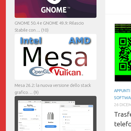
M
GNOME 50.4 e GNOME 49.9: Rilascio
Stabile con…
(10)
Mesa 26.2: la nuova versione dello stack
APPUNTI 
grafico…
(9)
SOFTWA
26 DICE
Trasfe
telef