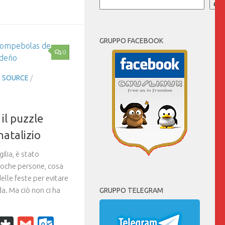
Cer
GRUPPO FACEBOOK
0
 SOURCE
/
il puzzle
natalizio
gilia, è stato
 poche persone, cosa
elle feste per evitare
a. Ma ciò non ci ha
GRUPPO TELEGRAM
k
r
il
WhatsApp
Diaspora
Gmail
Outlook.com