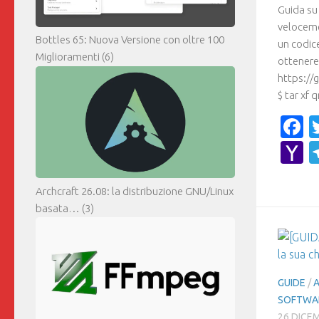
Guida su 
veloceme
Bottles 65: Nuova Versione con oltre 100
un codice
Miglioramenti
(6)
ottenere 
https://
$ tar xf q
F
Y
M
Archcraft 26.08: la distribuzione GNU/Linux
basata…
(3)
GUIDE
/
A
SOFTWA
26 DICE