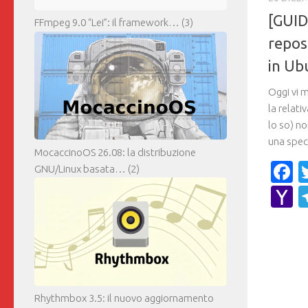
[GUID
FFmpeg 9.0 “Lei”: il framework…
(3)
repos
in Ub
Oggi vi 
la relati
lo so) no
una speci
MocaccinoOS 26.08: la distribuzione
F
GNU/Linux basata…
(2)
Y
M
Rhythmbox 3.5: il nuovo aggiornamento