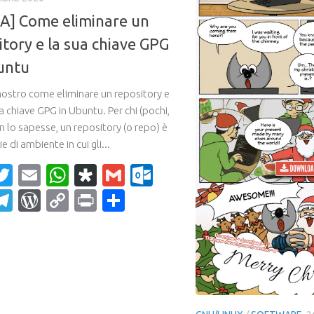
A] Come eliminare un
itory e la sua chiave GPG
untu
mostro come eliminare un repository e
va chiave GPG in Ubuntu. Per chi (pochi,
n lo sapesse, un repository (o repo) è
e di ambiente in cui gli...
acebook
Twitter
Email
WhatsApp
Diaspora
Gmail
Outlook.com
ahoo
Telegram
WordPress
Copy
Print
Condividi
ail
Link