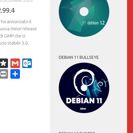
6 DICEMBRE 2020
.99.4
 ha annunciato il
 nuova minor release
di GIMP che ci
scio stabile 3.0.
DEBIAN 11 BULLSEYE
k
r
il
WhatsApp
Diaspora
Gmail
Outlook.com
ram
dPress
Copy
Print
Condividi
Link