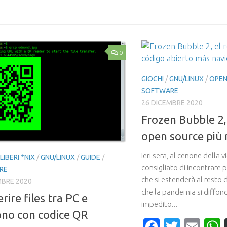
ail
Link
0
GIOCHI
/
GNU/LINUX
/
OPEN
SOFTWARE
26 DICEMBRE 2020
Frozen Bubble 2, 
open source più 
Ieri sera, al cenone della vi
LIBERI *NIX
/
GNU/LINUX
/
GUIDE
/
consigliato di incontrare
RE
che si estenderà al resto d
MBRE 2020
che la pandemia si diffond
rire files tra PC e
impedito...
ono con codice QR
Faceboo
Twitte
Ema