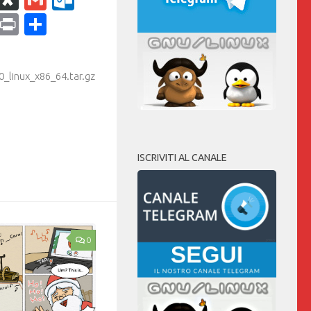
ram
dPress
Copy
Print
Condividi
Link
0_linux_x86_64.tar.gz
ISCRIVITI AL CANALE
0