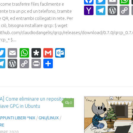
come trasferire files facilmente e
Yahoo
Teleg
Wor
nte tra un pc ed un telefono, tramite
Mail
 QR, ed entrambi collegati in rete. Per
ciò, bisogna installare qrcp: $ wget
github.com/claudiodangelis/qrcp/releases/download/0.7.0/qrcp_0.7.
rcp_* $...
acebook
Twitter
Email
WhatsApp
Diaspora
Gmail
Outlook.com
ahoo
Telegram
WordPress
Copy
Print
Condividi
ail
Link
0
PPUNTI LIBERI *NIX
/
GNU/LINUX
/
RE
MBRE 2020