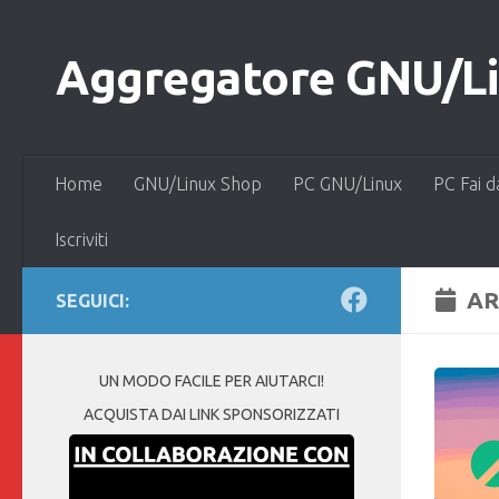
Salta al contenuto
Aggregatore GNU/Lin
Home
GNU/Linux Shop
PC GNU/Linux
PC Fai d
Iscriviti
AR
SEGUICI:
UN MODO FACILE PER AIUTARCI!
ACQUISTA DAI LINK SPONSORIZZATI