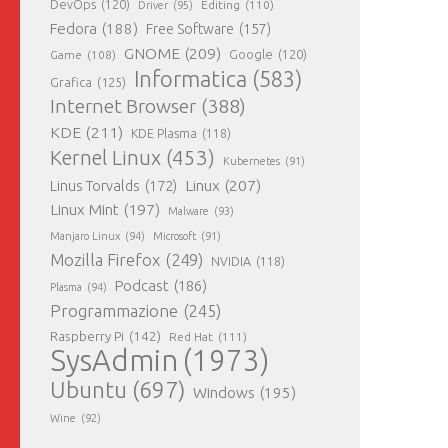
DevOps
(120)
Editing
(110)
Driver
(95)
Fedora
(188)
Free Software
(157)
GNOME
(209)
Game
(108)
Google
(120)
Informatica
(583)
Grafica
(125)
Internet Browser
(388)
KDE
(211)
KDE Plasma
(118)
Kernel Linux
(453)
Kubernetes
(91)
Linux
(207)
Linus Torvalds
(172)
Linux Mint
(197)
Malware
(93)
Manjaro Linux
(94)
Microsoft
(91)
Mozilla Firefox
(249)
NVIDIA
(118)
Podcast
(186)
Plasma
(94)
Programmazione
(245)
Raspberry Pi
(142)
Red Hat
(111)
SysAdmin
(1973)
Ubuntu
(697)
Windows
(195)
Wine
(92)