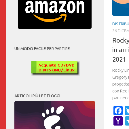
DISTRIBU
26 DICE
Rocky
in ar
UN MODO FACILE PER PARTIRE
2021
Rocky Lin
Gregory 
progetta
con Red H
ARTICOLI PIÙ LETTI OGGI
partner 
F
Y