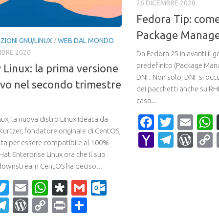
26 DICEMBRE 2020
Fedora Tip: come 
Package Manage
ZIONI GNU/LINUX
/
WEB DAL MONDO
MBRE 2020
Da Fedora 25 in avanti il g
predefinito (Package Man
 Linux: la prima versione
DNF. Non solo, DNF si occ
rivo nel secondo trimestre
dei pacchetti anche su RH
casa...
Faceboo
Twitte
Ema
ux, la nuova distro Linux ideata da
Kurtzer, fondatore originale di CentOS,
Yahoo
Teleg
Wor
ta per essere compatibile al 100%
Mail
at Enterprise Linux ora che il suo
downstream CentOS ha deciso...
acebook
Twitter
Email
WhatsApp
Diaspora
Gmail
Outlook.com
ahoo
Telegram
WordPress
Copy
Print
Condividi