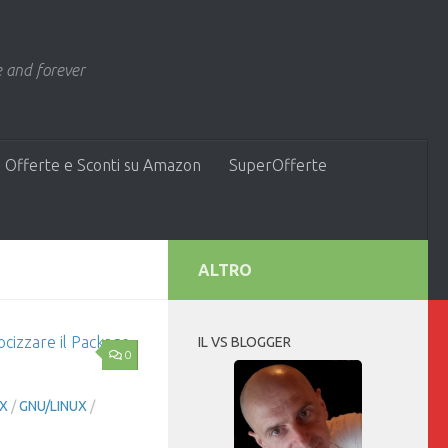
 and forever
 Offerte e Sconti su Amazon
SuperOfferte
ALTRO
IL VS BLOGGER
0
IX
/
GNU/LINUX
/