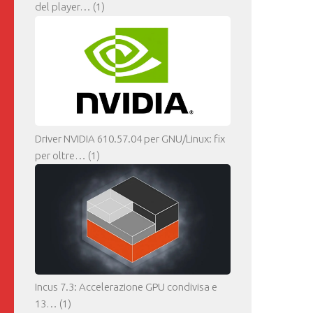
del player…
(1)
Driver NVIDIA 610.57.04 per GNU/Linux: fix
per oltre…
(1)
Incus 7.3: Accelerazione GPU condivisa e
13…
(1)