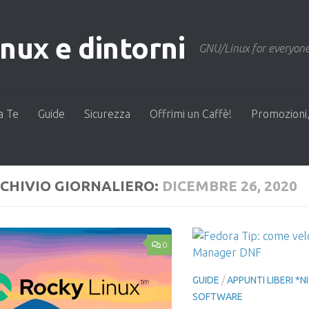
ux e dintorni
GNU/Linux for everyone
a Te
Guide
Sicurezza
Offrimi un Caffè!
Promozioni,
CHIVIO GIORNALIERO:
DICEMBRE 26, 2020
0
GUIDE
/
APPUNTI LIBERI *N
SOFTWARE