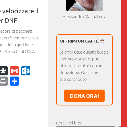
velocizzare il
Alessandro Magnaterra
r DNF
estore di pacchetti
ager) è sempre stato
OFFRIMI UN CAFFÈ
upa della gestione
EL 8 e su CentOS. A
Se trovi utile questo blog e
vuoi supportarlo, puoi
offrirmi un caffè con una
k
r
il
WhatsApp
Diaspora
Gmail
Outlook.com
donazione. Grazie per il
ram
dPress
Copy
Print
Condividi
tuo contributo!
Link
DONA ORA!
Cerca nel blog