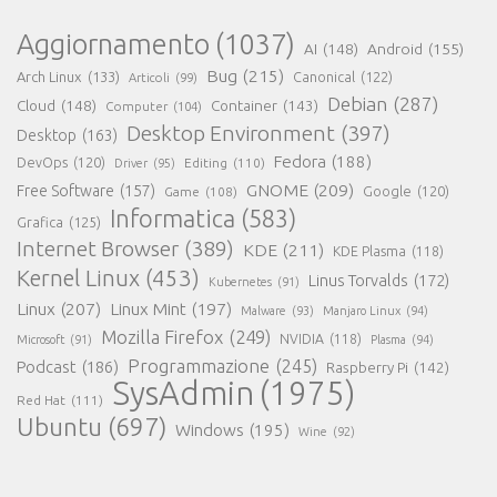
Aggiornamento
(1037)
AI
(148)
Android
(155)
Bug
(215)
Arch Linux
(133)
Canonical
(122)
Articoli
(99)
Debian
(287)
Cloud
(148)
Container
(143)
Computer
(104)
Desktop Environment
(397)
Desktop
(163)
Fedora
(188)
DevOps
(120)
Editing
(110)
Driver
(95)
GNOME
(209)
Free Software
(157)
Game
(108)
Google
(120)
Informatica
(583)
Grafica
(125)
Internet Browser
(389)
KDE
(211)
KDE Plasma
(118)
Kernel Linux
(453)
Linus Torvalds
(172)
Kubernetes
(91)
Linux
(207)
Linux Mint
(197)
Malware
(93)
Manjaro Linux
(94)
Mozilla Firefox
(249)
NVIDIA
(118)
Microsoft
(91)
Plasma
(94)
Programmazione
(245)
Podcast
(186)
Raspberry Pi
(142)
SysAdmin
(1975)
Red Hat
(111)
Ubuntu
(697)
Windows
(195)
Wine
(92)