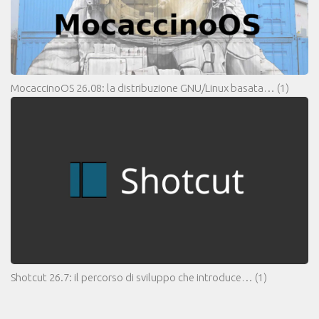
MocaccinoOS 26.08: la distribuzione GNU/Linux basata…
(1)
Shotcut 26.7: il percorso di sviluppo che introduce…
(1)