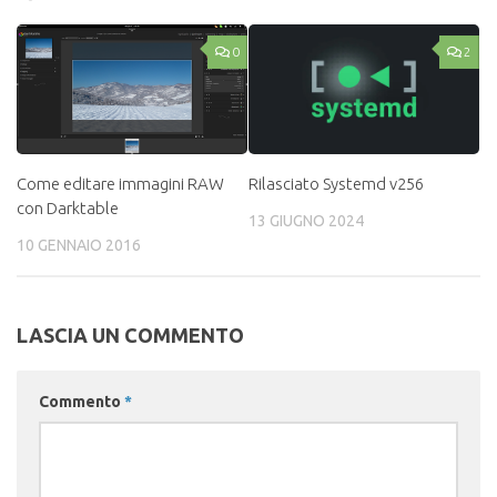
0
2
Rilasciato Systemd v256
Come editare immagini RAW
con Darktable
13 GIUGNO 2024
10 GENNAIO 2016
LASCIA UN COMMENTO
Commento
*