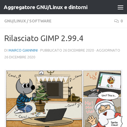
Aggregatore GNU/Linux e dintorni
Salta al contenuto
GNU/LINUX
/
SOFTWARE
0
Rilasciato GIMP 2.99.4
DI
MARCO GIANNINI
· PUBBLICATO
26 DICEMBRE 2020
· AGGIORNATO
26 DICEMBRE 2020