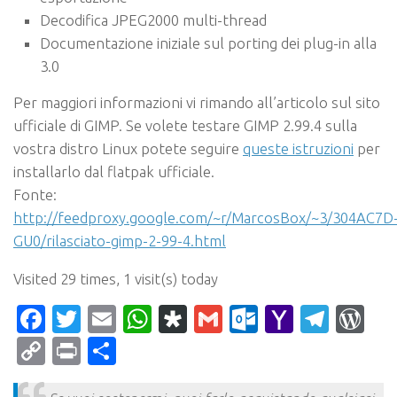
Decodifica JPEG2000 multi-thread
Documentazione iniziale sul porting dei plug-in alla
3.0
Per maggiori informazioni vi rimando all’articolo sul sito
ufficiale di GIMP. Se volete testare GIMP 2.99.4 sulla
vostra distro Linux potete seguire
queste istruzioni
per
installarlo dal flatpak ufficiale.
Fonte:
http://feedproxy.google.com/~r/MarcosBox/~3/304AC7D
GU0/rilasciato-gimp-2-99-4.html
Visited 29 times, 1 visit(s) today
Facebook
Twitter
Email
WhatsApp
Diaspora
Gmail
Outlook.c
Yahoo
Tele
Wo
Mail
Copy
Print
Condividi
Link