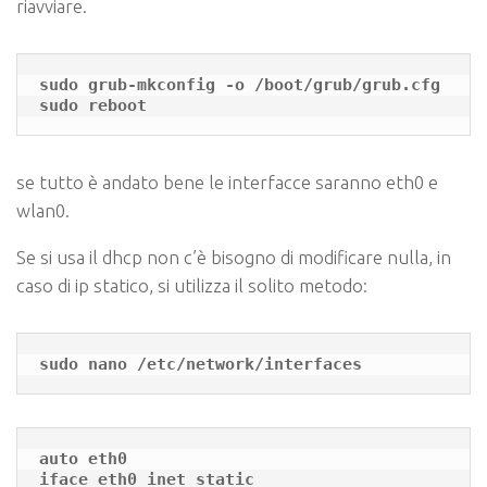
riavviare.
sudo grub-mkconfig -o /boot/grub/grub.cfg

sudo reboot
se tutto è andato bene le interfacce saranno eth0 e
wlan0.
Se si usa il dhcp non c’è bisogno di modificare nulla, in
caso di ip statico, si utilizza il solito metodo:
sudo nano /etc/network/interfaces
auto eth0

iface eth0 inet static
