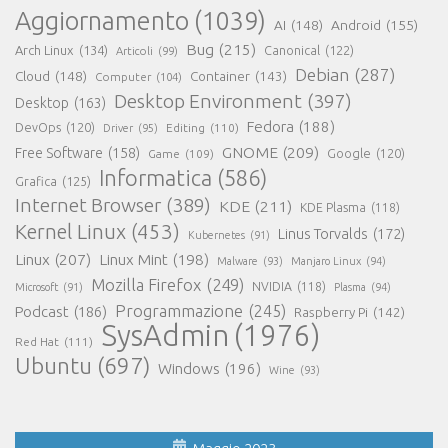
Aggiornamento
(1039)
AI
(148)
Android
(155)
Bug
(215)
Arch Linux
(134)
Canonical
(122)
Articoli
(99)
Debian
(287)
Cloud
(148)
Container
(143)
Computer
(104)
Desktop Environment
(397)
Desktop
(163)
Fedora
(188)
DevOps
(120)
Editing
(110)
Driver
(95)
GNOME
(209)
Free Software
(158)
Game
(109)
Google
(120)
Informatica
(586)
Grafica
(125)
Internet Browser
(389)
KDE
(211)
KDE Plasma
(118)
Kernel Linux
(453)
Linus Torvalds
(172)
Kubernetes
(91)
Linux
(207)
Linux Mint
(198)
Malware
(93)
Manjaro Linux
(94)
Mozilla Firefox
(249)
NVIDIA
(118)
Microsoft
(91)
Plasma
(94)
Programmazione
(245)
Podcast
(186)
Raspberry Pi
(142)
SysAdmin
(1976)
Red Hat
(111)
Ubuntu
(697)
Windows
(196)
Wine
(93)