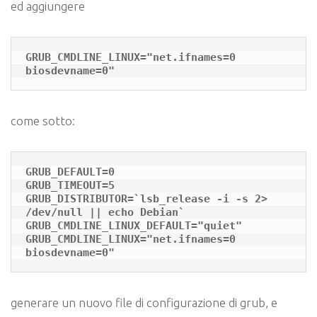
ed aggiungere
GRUB_CMDLINE_LINUX="net.ifnames=0 
biosdevname=0"
come sotto:
GRUB_DEFAULT=0

GRUB_TIMEOUT=5

GRUB_DISTRIBUTOR=`lsb_release -i -s 2> 
/dev/null || echo Debian`

GRUB_CMDLINE_LINUX_DEFAULT="quiet"

GRUB_CMDLINE_LINUX="net.ifnames=0 
biosdevname=0"
generare un nuovo file di configurazione di grub, e