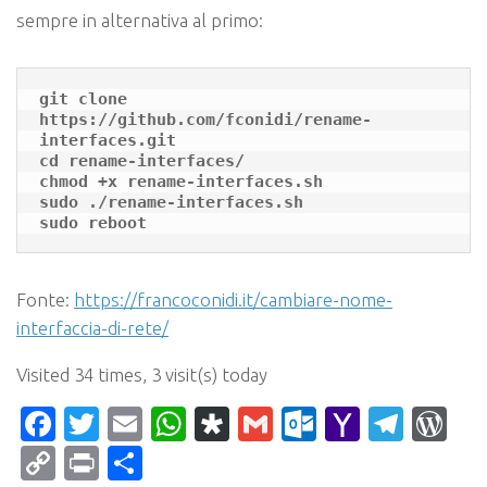
sempre in alternativa al primo:
git clone 
https://github.com/fconidi/rename-
interfaces.git

cd rename-interfaces/

chmod +x rename-interfaces.sh

sudo ./rename-interfaces.sh

sudo reboot
Fonte:
https://francoconidi.it/cambiare-nome-
interfaccia-di-rete/
Visited 34 times, 3 visit(s) today
Facebook
Twitter
Email
WhatsApp
Diaspora
Gmail
Outlook.c
Yahoo
Tele
Wo
Mail
Copy
Print
Condividi