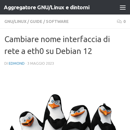
Aggregatore GNU/Linux e dintorni
Salta al contenuto
GNU/LINUX
/
GUIDE
/
SOFTWARE
0
Cambiare nome interfaccia di
rete a eth0 su Debian 12
DI
EDMOND
·
3 MAGGIO 2023