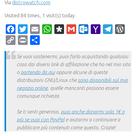
Via
distrowatch.com
Visited 84 times, 1 visit(s) today
Facebook
Twitter
Email
WhatsApp
Diaspora
Gmail
Outlook.c
Yahoo
Tele
Wo
Mail
Copy
Print
Condividi
Link
Se vuoi sostenermi, puoi farlo acquistando qualsiasi
cosa dai diversi link di affiliazione che ho nel mio sito
o
partendo da qui
oppure alcune di queste
distribuzioni GNU/Linux che
sono disponibili sul mio
negozio online
, quelle mancanti possono essere
comunque richieste.
Se ti senti generoso,
puoi anche donarmi solo 1€ o
più se vuoi con PayPal
e aiutarmi a continuare a
pubblicare più contenuti come questo. Grazie!