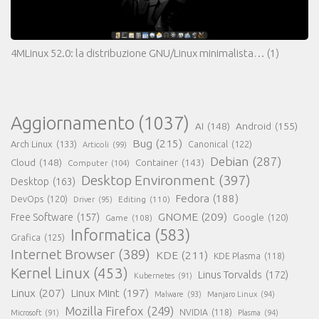
4MLinux 52.0: la distribuzione GNU/Linux minimalista…
(1)
Aggiornamento
(1037)
AI
(148)
Android
(155)
Bug
(215)
Arch Linux
(133)
Canonical
(122)
Articoli
(99)
Debian
(287)
Cloud
(148)
Container
(143)
Computer
(104)
Desktop Environment
(397)
Desktop
(163)
Fedora
(188)
DevOps
(120)
Editing
(110)
Driver
(95)
GNOME
(209)
Free Software
(157)
Game
(108)
Google
(120)
Informatica
(583)
Grafica
(125)
Internet Browser
(389)
KDE
(211)
KDE Plasma
(118)
Kernel Linux
(453)
Linus Torvalds
(172)
Kubernetes
(91)
Linux
(207)
Linux Mint
(197)
Malware
(93)
Manjaro Linux
(94)
Mozilla Firefox
(249)
NVIDIA
(118)
Microsoft
(91)
Plasma
(94)