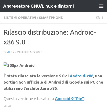
Aggregatore GNU/Linux e dintorni
Salta al contenuto
SISTEMI OPERATIVI
/
SMARTPHONE
1
Rilascio distribuzione: Android-
x86 9.0
DI
ALEX
·
29 FEBBRAIO 2020
È stata rilasciata la
versione 9.0 di
Android-x86
, una
porting non ufficiale di Android di Google sui PC che
utilizzano l’architettura x86.
Questa versione è basata su
Android 9 “Pie”
: