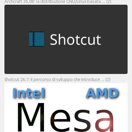
Archcraft 26.08: la distribuzione GNU/Linux basata…
(2)
Shotcut 26.7: il percorso di sviluppo che introduce…
(2)