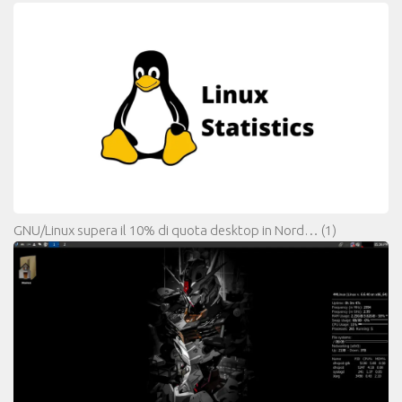
GNU/Linux supera il 10% di quota desktop in Nord…
(1)