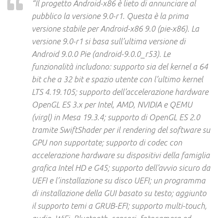
“
Il progetto Android-x86 è lieto di annunciare al
pubblico la versione 9.0-r1. Questa è la prima
versione stabile per Android-x86 9.0 (pie-x86). La
versione 9.0-r1 si basa sull’ultima versione di
Android 9.0.0 Pie (android-9.0.0_r53).
Le
funzionalità includono: supporto sia del kernel a 64
bit che a 32 bit e spazio utente con l’ultimo kernel
LTS 4.19.105;
supporto dell’accelerazione hardware
OpenGL ES 3.x per Intel, AMD, NVIDIA e QEMU
(virgl) in Mesa 19.3.4;
supporto di OpenGL ES 2.0
tramite SwiftShader per il rendering del software su
GPU non supportate;
supporto di codec con
accelerazione hardware su dispositivi della famiglia
grafica Intel HD e G45; supporto dell’avvio sicuro da
UEFI e l’installazione su disco UEFI;
un programma
di installazione della GUI basato su testo;
aggiunto
il supporto temi a GRUB-EFI; supporto multi-touch,