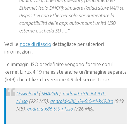
audio, WiFi, Bluetooth, sensori, fotocamera ed
Ethernet (solo DHCP); simulare l’adattatore WiFi su
dispositivi con Ethernet solo per aumentare la
compatibilità delle app; auto-mount unità USB
esterna e scheda SD ….
“
Vedi le
note di rilascio
dettagliate per ulteriori
informazioni.
Le immagini ISO predefinite vengono fornite con il
kernel Linux 4.19 ma esiste anche un’immagine separata
(k49) che utilizza la versione 4.9 del kernel Linux.
Download
(
SHA256
):
android-x86_64-9.0 -
r1.iso
(922 MB),
android-x86_64-9.0-r1-k49.iso
(919
MB),
android-x86-9.0-r1.iso
(726 MB).