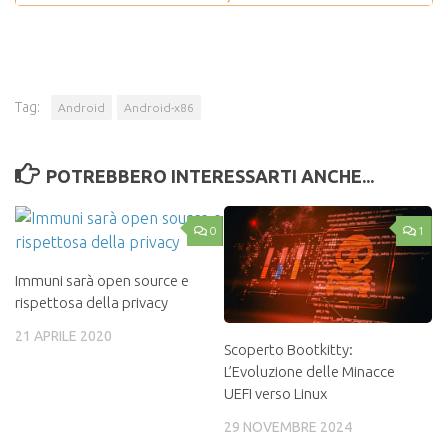
Tag:
Android
Android-x86
POTREBBERO INTERESSARTI ANCHE...
0
1
Immuni sarà open source e
rispettosa della privacy
21 APRILE 2020
Scoperto Bootkitty:
L’Evoluzione delle Minacce
UEFI verso Linux
29 NOVEMBRE 2024