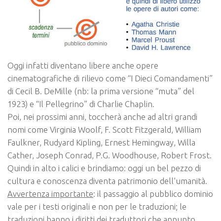
Oggi infatti diventano libere anche opere
cinematografiche di rilievo come “I Dieci Comandamenti”
di Cecil B. DeMille (nb: la prima versione “muta” del
1923) e “Il Pellegrino” di Charlie Chaplin.
Poi,
nei prossimi anni
, toccherà anche ad altri grandi
nomi come Virginia Woolf, F. Scott Fitzgerald, William
Faulkner, Rudyard Kipling, Ernest Hemingway, Willa
Cather, Joseph Conrad, P.G. Woodhouse, Robert Frost.
Quindi in alto i calici e brindiamo: oggi un bel pezzo di
cultura e conoscenza diventa patrimonio dell’umanità.
Avvertenza importante
: il passaggio al pubblico dominio
vale per i testi originali e
non per le traduzioni
; le
traduzioni hanno i diritti dei traduttori che appunto