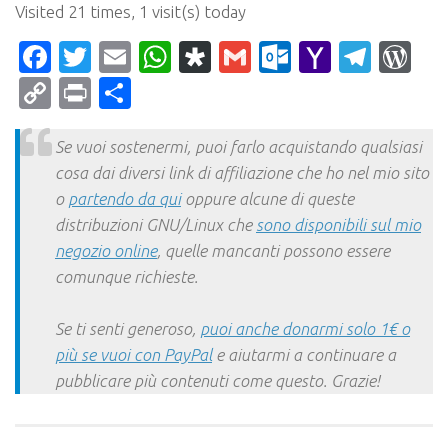
Visited 21 times, 1 visit(s) today
Facebook
Twitter
Email
WhatsApp
Diaspora
Gmail
Outlook.c
Yahoo
Tele
Wo
Mail
Copy
Print
Condividi
Link
Se vuoi sostenermi, puoi farlo acquistando qualsiasi
cosa dai diversi link di affiliazione che ho nel mio sito
o
partendo da qui
oppure alcune di queste
distribuzioni GNU/Linux che
sono disponibili sul mio
negozio online
, quelle mancanti possono essere
comunque richieste.
Se ti senti generoso,
puoi anche donarmi solo 1€ o
più se vuoi con PayPal
e aiutarmi a continuare a
pubblicare più contenuti come questo. Grazie!