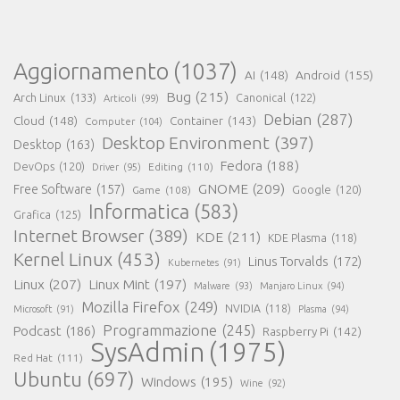
Aggiornamento
(1037)
AI
(148)
Android
(155)
Bug
(215)
Arch Linux
(133)
Canonical
(122)
Articoli
(99)
Debian
(287)
Cloud
(148)
Container
(143)
Computer
(104)
Desktop Environment
(397)
Desktop
(163)
Fedora
(188)
DevOps
(120)
Editing
(110)
Driver
(95)
GNOME
(209)
Free Software
(157)
Game
(108)
Google
(120)
Informatica
(583)
Grafica
(125)
Internet Browser
(389)
KDE
(211)
KDE Plasma
(118)
Kernel Linux
(453)
Linus Torvalds
(172)
Kubernetes
(91)
Linux
(207)
Linux Mint
(197)
Malware
(93)
Manjaro Linux
(94)
Mozilla Firefox
(249)
NVIDIA
(118)
Microsoft
(91)
Plasma
(94)
Programmazione
(245)
Podcast
(186)
Raspberry Pi
(142)
SysAdmin
(1975)
Red Hat
(111)
Ubuntu
(697)
Windows
(195)
Wine
(92)