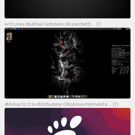
Arch Linux disattiva l’adozione dei pacchetti…
(1)
4MLinux 52.0: la distribuzione GNU/Linux minimalista…
(1)