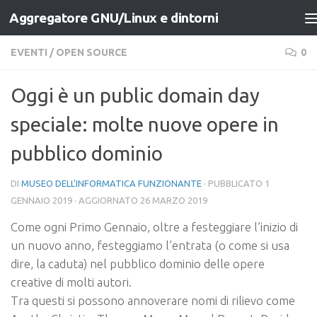
Aggregatore GNU/Linux e dintorni
Salta al contenuto
EVENTI
/
OPEN SOURCE
0
Oggi è un public domain day
speciale: molte nuove opere in
pubblico dominio
DI
MUSEO DELL'INFORMATICA FUNZIONANTE
· PUBBLICATO
1
GENNAIO 2019
· AGGIORNATO
26 MARZO 2019
Come ogni Primo Gennaio, oltre a festeggiare l’inizio di
un nuovo anno, festeggiamo l’entrata (o come si usa
dire, la caduta) nel pubblico dominio delle opere
creative di molti autori.
Tra questi si possono annoverare nomi di rilievo come