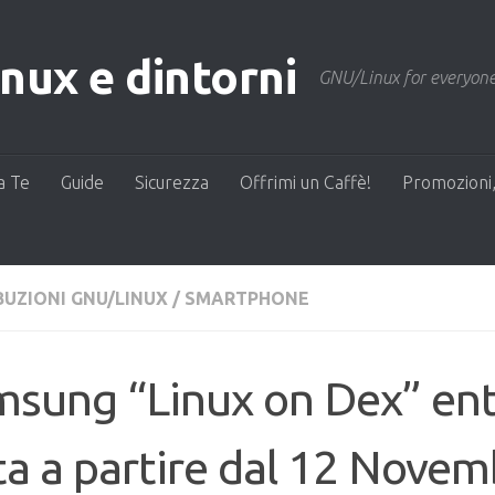
ux e dintorni
GNU/Linux for everyone
a Te
Guide
Sicurezza
Offrimi un Caffè!
Promozioni,
BUZIONI GNU/LINUX
/
SMARTPHONE
sung “Linux on Dex” ent
a a partire dal 12 Novem