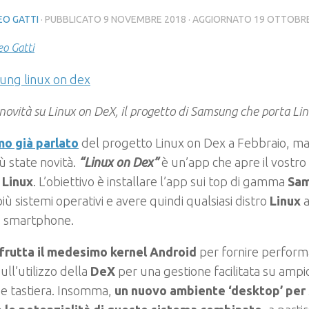
O GATTI
· PUBBLICATO
9 NOVEMBRE 2018
· AGGIORNATO
19 OTTOBRE
o Gatti
 novità su Linux on DeX, il progetto di Samsung che porta L
o già parlato
del progetto Linux on Dex a Febbraio, ma 
ù state novità.
“Linux on Dex”
è un’app che apre il vostr
o
Linux
. L’obiettivo è installare l’app sui top di gamma
Sa
più sistemi operativi e avere quindi qualsiasi distro
Linux
a
o smartphone.
sfrutta il medesimo kernel Android
per fornire perform
ull’utilizzo della
DeX
per una gestione facilitata su ampi
e tastiera. Insomma,
un nuovo ambiente ‘desktop’ per 