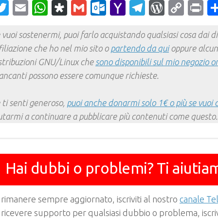
acebook
Twitter
Email
WhatsApp
Diaspora
Gmail
Outlook.com
Yahoo
Telegram
WordPr
Cop
Pr
Mail
Link
 vuoi sostenermi, puoi farlo acquistando qualsiasi cosa dai div
filiazione che ho nel mio sito o
partendo da qui
oppure alcun
stribuzioni GNU/Linux che
sono disponibili sul mio negozio o
ncanti possono essere comunque richieste.
 ti senti generoso,
puoi anche donarmi solo 1€ o più se vuoi 
utarmi a continuare a pubblicare più contenuti come questo.
Hai dubbi o problemi? Ti aiutia
 rimanere sempre aggiornato, iscriviti al nostro
canale T
 ricevere supporto per qualsiasi dubbio o problema, iscrivi