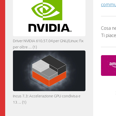
commun
Cosa ne
Ti piac
Driver NVIDIA 610.57.04 per GNU/Linux: fix
per oltre…
(1)
Incus 7.3: Accelerazione GPU condivisa e
13…
(1)