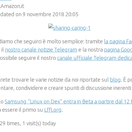
Amazon.it
pdated on 9 novembre 2018 20:05
rdiamo che seguirci è molto semplice: tramite
la pagina Fa
 il
nostro canale notizie Telegram
e la nostra
pagina Goog
possibile seguire il nostro
canale ufficiale Telegram dedic
!
rete trovare le varie notizie da noi riportate sul
blog
. È p
are, condividere e creare spunti di discussione inerenti
olo
Samsung “Linux on Dex” entra in Beta a partire dal 1
 essere il primo su
Lffl.org
.
 29 times, 1 visit(s) today