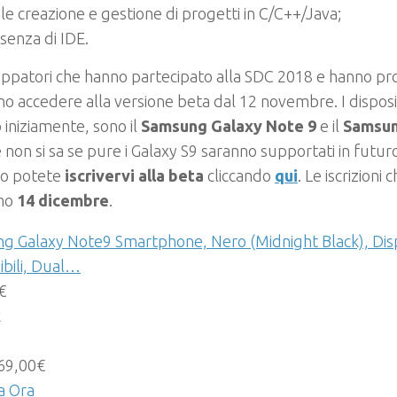
ile creazione e gestione di progetti in C/C++/Java;
senza di IDE.
luppatori che hanno partecipato alla SDC 2018 e hanno pr
o accedere alla versione beta dal 12 novembre. I disposit
iniziamente, sono il
Samsung Galaxy Note 9
e il
Samsun
non si sa se pure i Galaxy S9 saranno supportati in futur
lo potete
iscrivervi alla beta
cliccando
qui
. Le iscrizioni 
mo
14 dicembre
.
g Galaxy Note9 Smartphone, Nero (Midnight Black), Disp
bili, Dual…
€
k
69,00€
a Ora