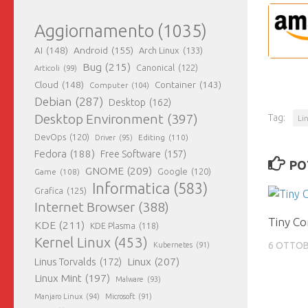
Aggiornamento
(1035)
AI
(148)
Android
(155)
Arch Linux
(133)
Bug
(215)
Canonical
(122)
Articoli
(99)
Cloud
(148)
Container
(143)
Computer
(104)
Debian
(287)
Desktop
(162)
Desktop Environment
(397)
Tag:
Li
DevOps
(120)
Editing
(110)
Driver
(95)
Fedora
(188)
Free Software
(157)
PO
GNOME
(209)
Game
(108)
Google
(120)
Informatica
(583)
Grafica
(125)
Internet Browser
(388)
Tiny Co
KDE
(211)
KDE Plasma
(118)
Kernel Linux
(453)
6 OTTOB
Kubernetes
(91)
Linux
(207)
Linus Torvalds
(172)
Linux Mint
(197)
Malware
(93)
Manjaro Linux
(94)
Microsoft
(91)