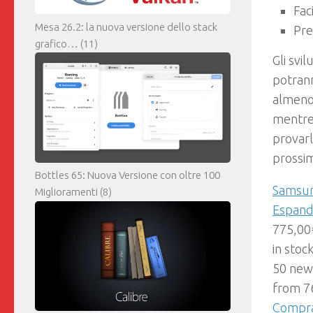
Fac
Mesa 26.2: la nuova versione dello stack
Pre
grafico…
(11)
Gli svi
potrann
almeno 
mentre 
provar
prossi
Bottles 65: Nuova Versione con oltre 100
Samsun
Miglioramenti
(8)
Espandi
775,00
in stoc
50 new
from 7
Compr