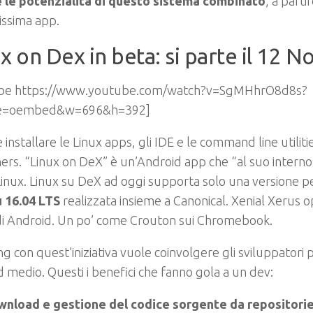
 le potenzialità di questo sistema combinato
, a parti
issima app.
x on Dex in beta: si parte il 12
be https://www.youtube.com/watch?v=SgMHhrO8d8s?
re=oembed&w=696&h=392]
 installare le Linux apps, gli IDE e le command line utilit
ers. “Linux on DeX” è un’Android app che “al suo interno
Linux. Linux su DeX ad oggi supporta solo una versione pe
 16.04 LTS
realizzata insieme a Canonical. Xenial Xerus o
di Android. Un po’ come Crouton sui Chromebook.
 con quest’iniziativa vuole coinvolgere gli sviluppatori p
 medio. Questi i benefici che fanno gola a un dev:
nload e gestione del codice sorgente da repositori