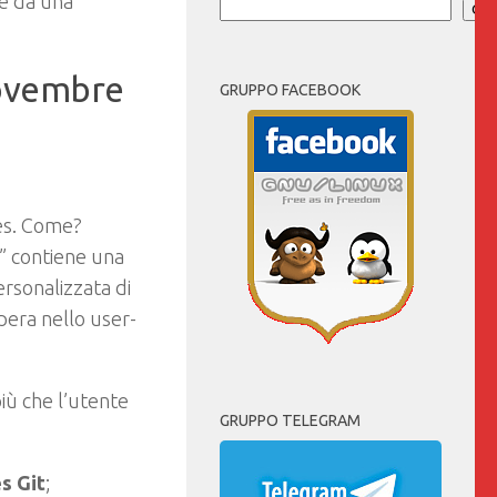
re da una
Cer
 Novembre
GRUPPO FACEBOOK
ies. Come?
” contiene una
rsonalizzata di
pera nello user-
iù che l’utente
GRUPPO TELEGRAM
es
Git
;