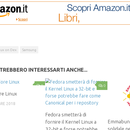
nux on Dex
Samsung
TREBBERO INTERESSARTI ANCHE...
0
0
re Linux
RE 2018
Fedora smetterà di
Emmabunt
fornire il Kernel Linux a
solidale pe
32-bit e forse potrebbe