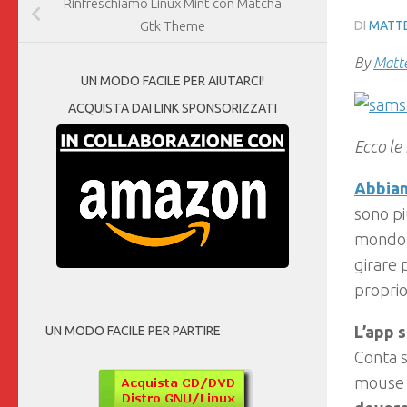
Rinfreschiamo Linux Mint con Matcha
DI
MATTE
Gtk Theme
By
Matte
UN MODO FACILE PER AIUTARCI!
ACQUISTA DAI LINK SPONSORIZZATI
Ecco le
Abbiam
sono pi
mond
girare 
propri
L’app 
UN MODO FACILE PER PARTIRE
Conta s
mouse 