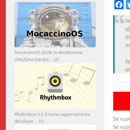
F
Se
af
di
ma
MocaccinoOS 26.08: la distribuzione
GNU/Linux basata…
(2)
Se
ai
Rhythmbox 3.5: il nuovo aggiornamento
Se vuoi
del player…
(1)
Se vuoi