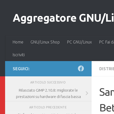
Salta al contenuto
Aggregatore GNU/Lin
Home
GNU/Linux Shop
PC GNU/Linux
PC Fai d
Iscriviti
SEGUICI:
DISTRI
ARTICOLO SUCCESSIVO
Sam
Rilasciato GIMP 2.10.8: migliorate le
prestazioni su hardware di fascia bassa
Bet
ARTICOLO PRECEDENTE