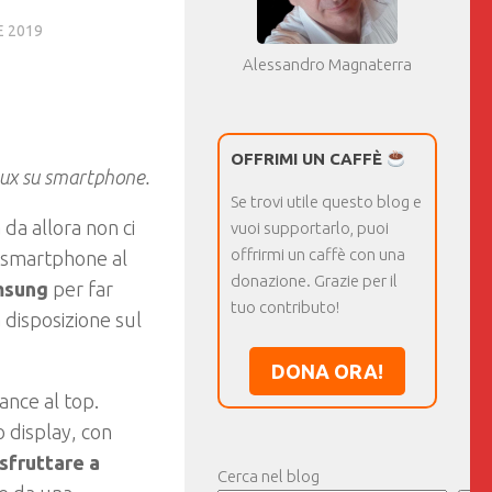
 2019
Alessandro Magnaterra
OFFRIMI UN CAFFÈ
inux su smartphone.
Se trovi utile questo blog e
da allora non ci
vuoi supportarlo, puoi
offrirmi un caffè con una
o smartphone al
donazione. Grazie per il
msung
per far
tuo contributo!
 disposizione sul
DONA ORA!
ance al top.
o display, con
sfruttare a
Cerca nel blog