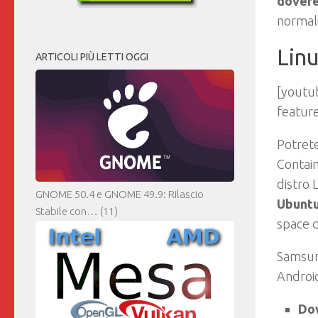
dovere
normal
Linu
ARTICOLI PIÙ LETTI OGGI
[youtu
featu
Potrete
Contain
distro 
GNOME 50.4 e GNOME 49.9: Rilascio
Ubuntu
Stabile con…
(11)
space 
Samsung
Android
Dow