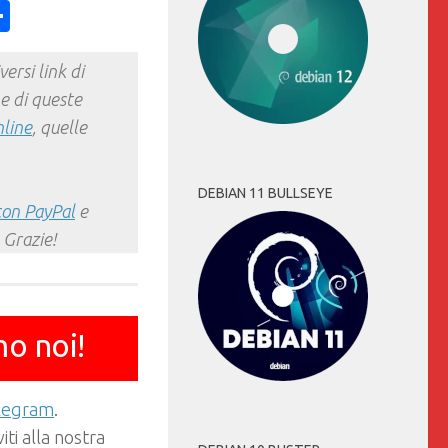
ess
y
int
Condividi
ersi link di
e di queste
nline
, quelle
DEBIAN 11 BULLSEYE
con PayPal
e
 Grazie!
mo noi!
elegram
.
ti alla nostra