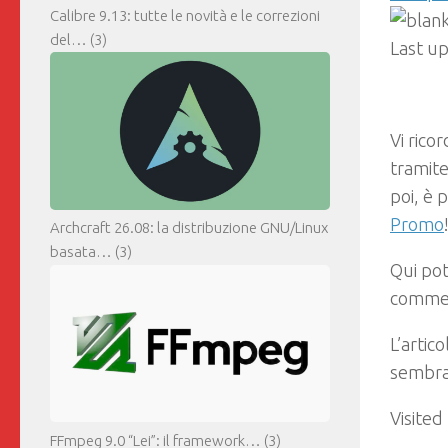
Calibre 9.13: tutte le novità e le correzioni
del…
(3)
Last u
Vi rico
tramite
poi, è 
Promo
Archcraft 26.08: la distribuzione GNU/Linux
basata…
(3)
Qui pot
comment
L’artic
sembra
Visited
FFmpeg 9.0 “Lei”: il framework…
(3)