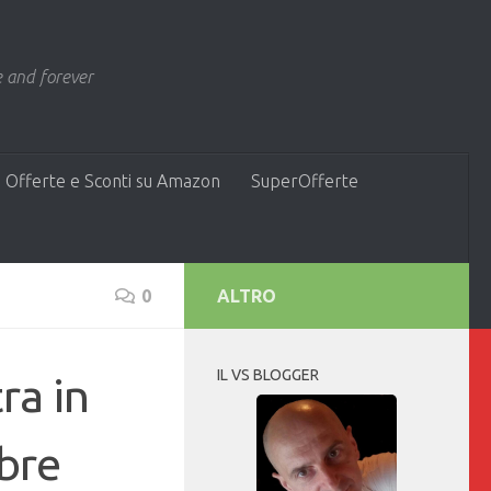
 and forever
 Offerte e Sconti su Amazon
SuperOfferte
0
ALTRO
IL VS BLOGGER
ra in
bre