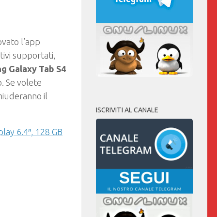
ovato l’app
ivi supportati,
g Galaxy Tab S4
o. Se volete
chiuderanno il
ISCRIVITI AL CANALE
lay 6.4″, 128 GB