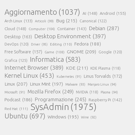
Aggiornamento
(1037)
AI
(148)
Android
(155)
Bug
(215)
Arch Linux
(133)
Canonical
(122)
Articoli
(99)
Debian
(287)
Cloud
(148)
Container
(143)
Computer
(104)
Desktop Environment
(397)
Desktop
(163)
Fedora
(188)
DevOps
(120)
Editing
(110)
Driver
(95)
GNOME
(209)
Free Software
(157)
Game
(108)
Google
(120)
Informatica
(583)
Grafica
(125)
Internet Browser
(389)
KDE
(211)
KDE Plasma
(118)
Kernel Linux
(453)
Linus Torvalds
(172)
Kubernetes
(91)
Linux
(207)
Linux Mint
(197)
Malware
(93)
Manjaro Linux
(94)
Mozilla Firefox
(249)
NVIDIA
(118)
Microsoft
(91)
Plasma
(94)
Programmazione
(245)
Podcast
(186)
Raspberry Pi
(142)
SysAdmin
(1975)
Red Hat
(111)
Ubuntu
(697)
Windows
(195)
Wine
(92)