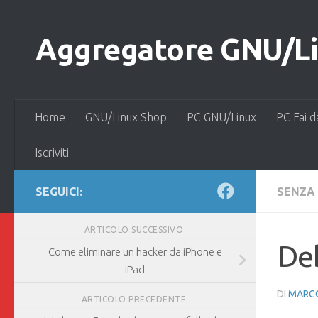
Salta al contenuto
Aggregatore GNU/Lin
Home
GNU/Linux Shop
PC GNU/Linux
PC Fai d
Iscriviti
SEGUICI:
SENZA
ARTICOLO SUCCESSIVO
De
Come eliminare un hacker da iPhone e
iPad
DI
MARCO
ARTICOLO PRECEDENTE