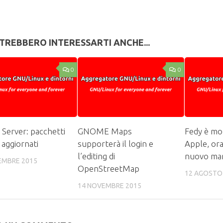
TREBBERO INTERESSARTI ANCHE...
0
0
Server: pacchetti
GNOME Maps
Fedy è mor
aggiornati
supporterà il login e
Apple, ora
l’editing di
nuovo ma
EMBRE 2015
OpenStreetMap
12 AGOSTO
14 NOVEMBRE 2015