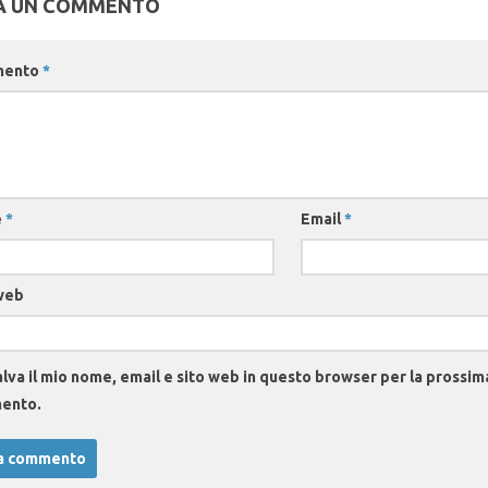
A UN COMMENTO
mento
*
e
*
Email
*
web
lva il mio nome, email e sito web in questo browser per la prossim
ento.