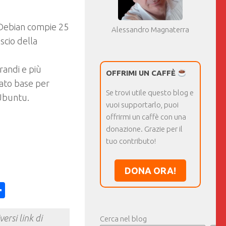
Debian compie 25
Alessandro Magnaterra
scio della
randi e più
OFFRIMI UN CAFFÈ
tato base per
Se trovi utile questo blog e
 Ubuntu.
vuoi supportarlo, puoi
offrirmi un caffè con una
donazione. Grazie per il
tuo contributo!
DONA ORA!
ess
y
int
Condividi
ersi link di
Cerca nel blog