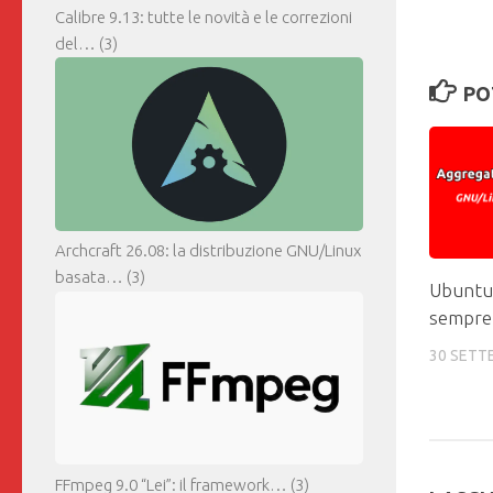
Calibre 9.13: tutte le novità e le correzioni
del…
(3)
PO
Archcraft 26.08: la distribuzione GNU/Linux
basata…
(3)
Ubuntu 
sempre 
30 SETT
FFmpeg 9.0 “Lei”: il framework…
(3)