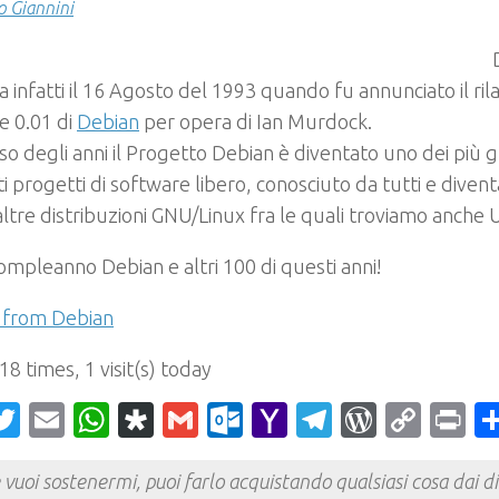
 Giannini
ra infatti il 16 Agosto del 1993 quando fu annunciato il rila
e 0.01 di
Debian
per opera di Ian Murdock.
so degli anni il Progetto Debian è diventato uno dei più g
ti progetti di software libero, conosciuto da tutti e diven
ltre distribuzioni GNU/Linux fra le quali troviamo anche
mpleanno Debian e altri 100 di questi anni!
s from Debian
 18 times, 1 visit(s) today
acebook
Twitter
Email
WhatsApp
Diaspora
Gmail
Outlook.com
Yahoo
Telegram
WordPr
Cop
Pr
Mail
Link
 vuoi sostenermi, puoi farlo acquistando qualsiasi cosa dai div