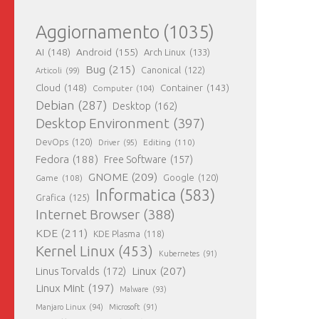
Aggiornamento
(1035)
AI
(148)
Android
(155)
Arch Linux
(133)
Bug
(215)
Canonical
(122)
Articoli
(99)
Cloud
(148)
Container
(143)
Computer
(104)
Debian
(287)
Desktop
(162)
Desktop Environment
(397)
DevOps
(120)
Editing
(110)
Driver
(95)
Fedora
(188)
Free Software
(157)
GNOME
(209)
Game
(108)
Google
(120)
Informatica
(583)
Grafica
(125)
Internet Browser
(388)
KDE
(211)
KDE Plasma
(118)
Kernel Linux
(453)
Kubernetes
(91)
Linux
(207)
Linus Torvalds
(172)
Linux Mint
(197)
Malware
(93)
Manjaro Linux
(94)
Microsoft
(91)