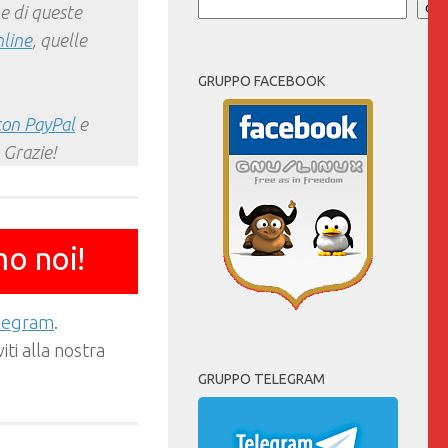
Cer
e di queste
nline
, quelle
GRUPPO FACEBOOK
con PayPal
e
 Grazie!
mo noi!
elegram
.
ti alla nostra
GRUPPO TELEGRAM