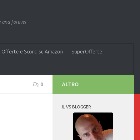
 and forever
 Offerte e Sconti su Amazon
SuperOfferte
0
ALTRO
IL VS BLOGGER