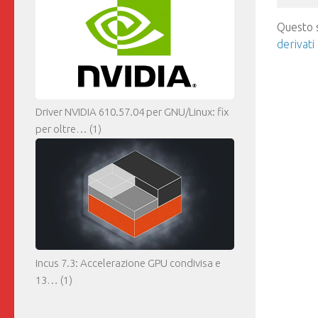
Questo s
derivati
Driver NVIDIA 610.57.04 per GNU/Linux: fix
per oltre…
(1)
Incus 7.3: Accelerazione GPU condivisa e
13…
(1)