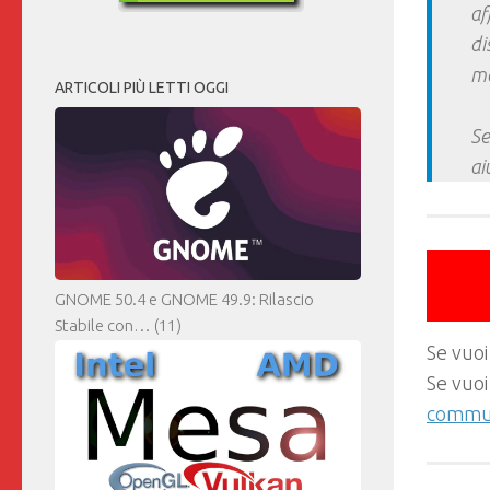
af
di
ma
ARTICOLI PIÙ LETTI OGGI
Se
ai
GNOME 50.4 e GNOME 49.9: Rilascio
Stabile con…
(11)
Se vuoi
Se vuoi
commun