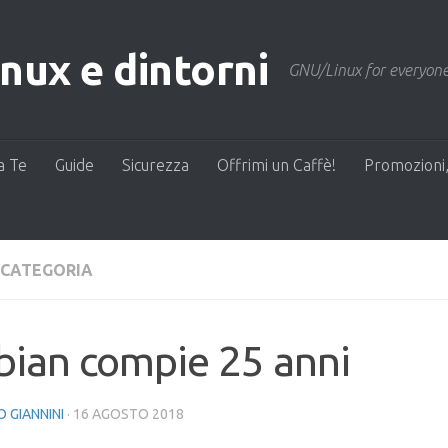
ux e dintorni
GNU/Linux for everyone
a Te
Guide
Sicurezza
Offrimi un Caffè!
Promozioni,
 CATEGORIA
bian compie 25 anni
 GIANNINI
·
16 AGOSTO 2018