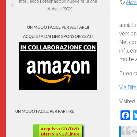
Intel, ecco Foreshadow: nuova falla che
By
Marco
colpisce l’SGX
anni. E
UN MODO FACILE PER AIUTARCI!
version
ACQUISTA DAI LINK SPONSORIZZATI
Nel cor
influen
molte a
Buon co
Via Bit
Visited
UN MODO FACILE PER PARTIRE
F
Se