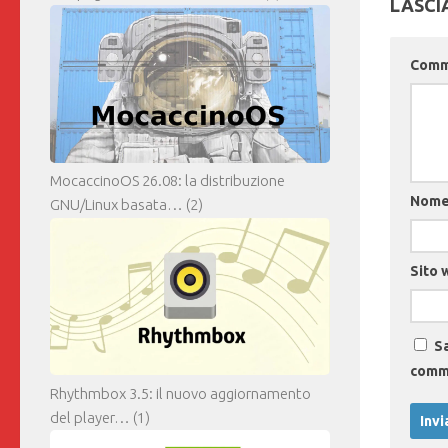
LASCI
Com
MocaccinoOS 26.08: la distribuzione
Nom
GNU/Linux basata…
(2)
Sito 
Sa
comm
Rhythmbox 3.5: il nuovo aggiornamento
del player…
(1)