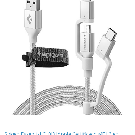
Spigen Essential C10I3 [Apple Certificado MFi] 3 en 1