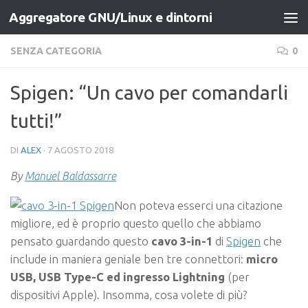
Aggregatore GNU/Linux e dintorni
Salta al contenuto
SENZA CATEGORIA
0
Spigen: “Un cavo per comandarli
tutti!”
DI
ALEX
·
7 AGOSTO 2018
By
Manuel Baldassarre
Non poteva esserci una citazione
migliore, ed è proprio questo quello che abbiamo
pensato guardando questo
cavo 3-in-1
di
Spigen
che
include in maniera geniale ben tre connettori:
micro
USB, USB Type-C ed ingresso Lightning
(per
dispositivi Apple). Insomma, cosa volete di più?