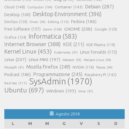
Debian
(287)
Cloud
(148)
Container
(143)
Computer
(104)
Desktop Environment
(396)
Desktop
(160)
Fedora
(188)
DevOps
(120)
Editing
(110)
Driver
(94)
GNOME
(208)
Free Software
(157)
Google
(120)
Game
(108)
Informatica
(583)
Grafica
(124)
Internet Browser
(388)
KDE
(211)
KDE Plasma
(118)
Kernel Linux
(453)
Linus Torvalds
(172)
Kubernetes
(91)
Linux
(207)
Linux Mint
(197)
Malware
(93)
Manjaro Linux
(94)
Mozilla Firefox
(249)
NVIDIA
(118)
Microsoft
(91)
Plasma
(94)
Programmazione
(245)
Podcast
(186)
Raspberry Pi
(142)
SysAdmin
(1970)
Red Hat
(111)
Ubuntu
(697)
Windows
(195)
Wine
(91)
Agosto 2018
L
M
M
G
V
S
D