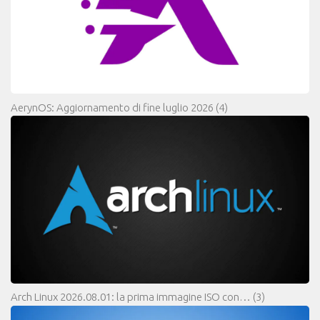
AerynOS: Aggiornamento di fine luglio 2026
(4)
Arch Linux 2026.08.01: la prima immagine ISO con…
(3)