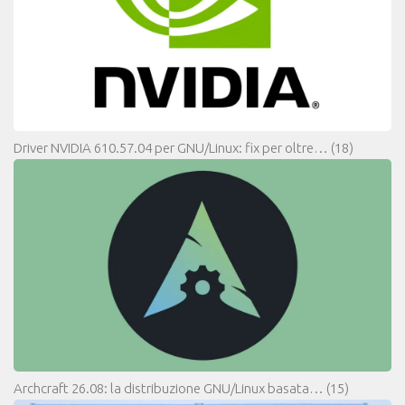
Driver NVIDIA 610.57.04 per GNU/Linux: fix per oltre…
(18)
Archcraft 26.08: la distribuzione GNU/Linux basata…
(15)