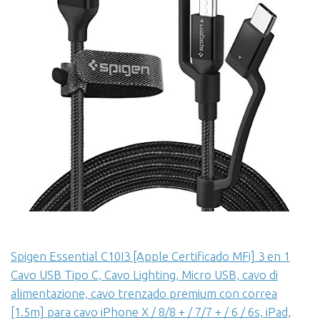
Spigen Essential C10I3 [Apple Certificado MFi] 3 en 1
Cavo USB Tipo C, Cavo Lighting, Micro USB, cavo di
alimentazione, cavo trenzado premium con correa
[1.5m] para cavo iPhone X / 8/8 + / 7/7 + / 6 / 6s, iPad,