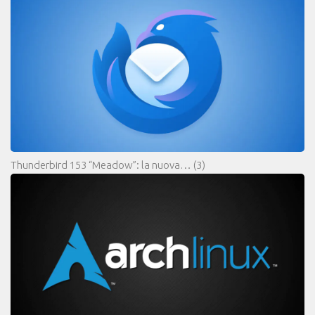
Thunderbird 153 “Meadow”: la nuova…
(3)