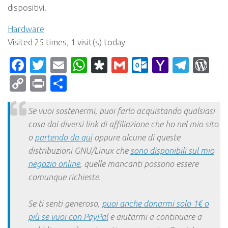
dispositivi.
Hardware
Visited 25 times, 1 visit(s) today
Facebook
Twitter
Email
WhatsApp
Diaspora
Gmail
Outlook.c
Yahoo
Tele
Wo
Mail
Copy
Print
Condividi
Link
Se vuoi sostenermi, puoi farlo acquistando qualsiasi
cosa dai diversi link di affiliazione che ho nel mio sito
o
partendo da qui
oppure alcune di queste
distribuzioni GNU/Linux che
sono disponibili sul mio
negozio online
, quelle mancanti possono essere
comunque richieste.
Se ti senti generoso,
puoi anche donarmi solo 1€ o
più se vuoi con PayPal
e aiutarmi a continuare a