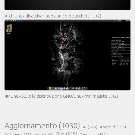
Arch Linux disattiva l’adozione dei pacchetti…
(2)
4MLinux 52.0: la distribuzione GNU/Linux minimalista…
(2)
Aggiornamento
(1030)
AI
(148)
Android
(155)
Bug
(215)
Arch Linux
(133)
Canonical
(122)
Articoli
(99)