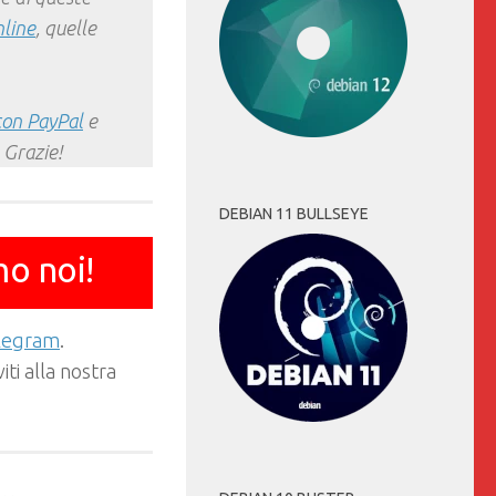
nline
, quelle
con PayPal
e
 Grazie!
DEBIAN 11 BULLSEYE
mo noi!
elegram
.
ti alla nostra