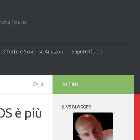
 and forever
 Offerte e Sconti su Amazon
SuperOfferte
0
ALTRO
IL VS BLOGGER
OS è più