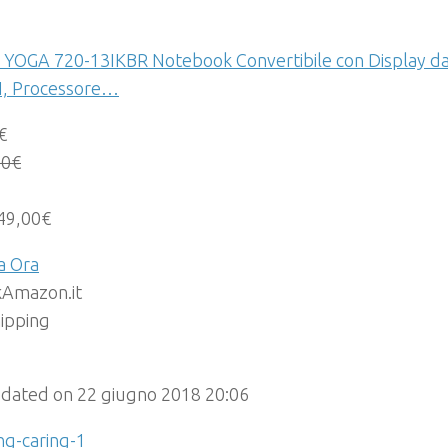
 YOGA 720-13IKBR Notebook Convertibile con Display da
, Processore…
€
00
€
49,00€
a Ora
Amazon.it
hipping
pdated on 22 giugno 2018 20:06