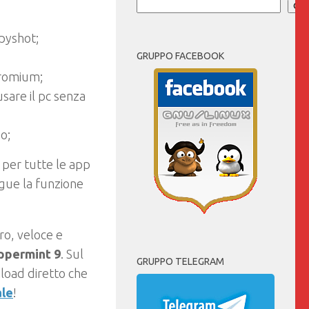
Cer
 pyshot;
GRUPPO FACEBOOK
romium;
usare il pc senza
o;
t per tutte le app
egue la funzione
ro, veloce e
ppermint 9
. Sul
GRUPPO TELEGRAM
nload diretto che
ale
!