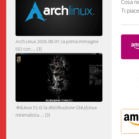
Cosa ne
Ti piac
Arch Linux 2026.08.01: la prima immagine
ISO con…
(3)
4MLinux 52.0: la distribuzione GNU/Linux
minimalista…
(3)