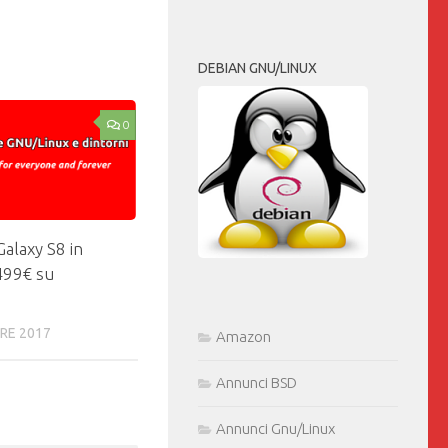
DEBIAN GNU/LINUX
0
alaxy S8 in
499€ su
RE 2017
Amazon
Annunci BSD
Annunci Gnu/Linux