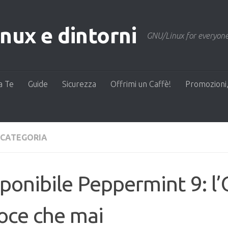
ux e dintorni
GNU/Linux for everyone
a Te
Guide
Sicurezza
Offrimi un Caffè!
Promozioni,
 CATEGORIA
ponibile Peppermint 9: l’
oce che mai