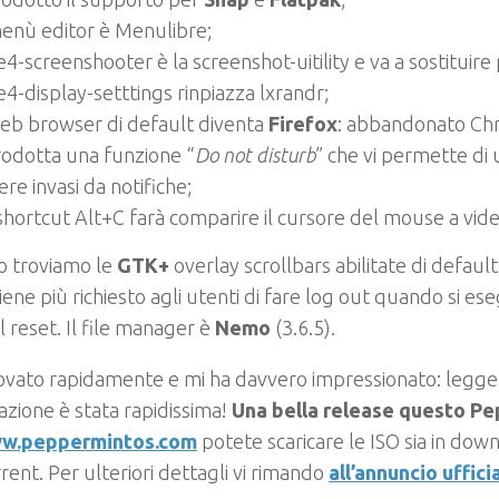
menù editor è Menulibre;
e4-screenshooter è la screenshot-uitility e va a sostituire
e4-display-setttings rinpiazza lxrandr;
web browser di default diventa
Firefox
: abbandonato Ch
rodotta una funzione “
Do not disturb
” che vi permette di 
ere invasi da notifiche;
shortcut Alt+C farà comparire il cursore del mouse a vide
o troviamo le
GTK+
overlay scrollbars abilitate di defaul
iene più richiesto agli utenti di fare log out quando si es
l reset. Il file manager è
Nemo
(3.6.5).
ovato rapidamente e mi ha davvero impressionato: legge
llazione è stata rapidissima!
Una bella release questo Pe
w.peppermintos.com
potete scaricare le ISO sia in dow
rent. Per ulteriori dettagli vi rimando
all’annuncio uffici