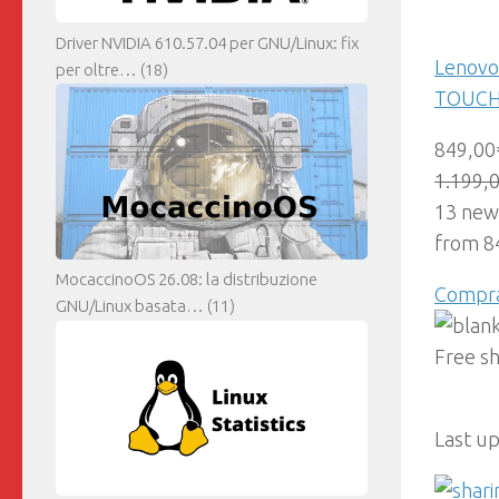
Driver NVIDIA 610.57.04 per GNU/Linux: fix
Lenovo
per oltre…
(18)
TOUCH
849,00
1.199,
13 new
from 8
MocaccinoOS 26.08: la distribuzione
Compr
GNU/Linux basata…
(11)
Free s
Last u