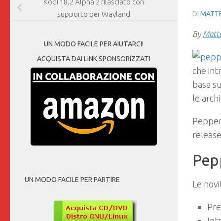
Kodi 18.2 Alpha 2 rilasciato con
DI
MATTE
supporto per Wayland
By
Matte
UN MODO FACILE PER AIUTARCI!
ACQUISTA DAI LINK SPONSORIZZATI
che int
basa s
le arch
Pepperm
release
Pepp
UN MODO FACILE PER PARTIRE
Le novi
Pre
Int