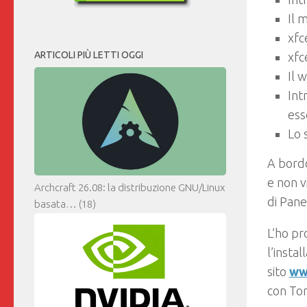
Il 
xfc
ARTICOLI PIÙ LETTI OGGI
xfc
Il 
Int
ess
Lo 
A bord
e non v
Archcraft 26.08: la distribuzione GNU/Linux
di Pane
basata…
(18)
L’ho pr
l’insta
sito
ww
con Tor