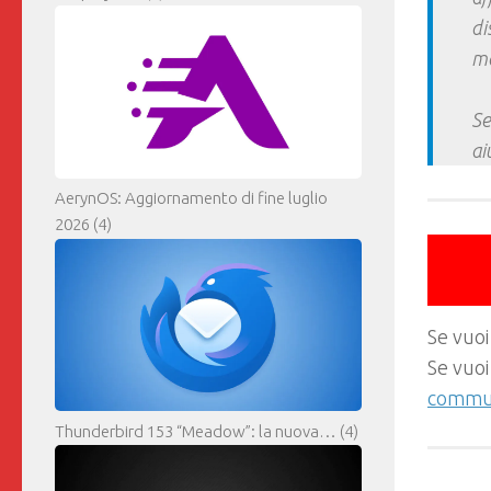
di
ma
Se
ai
AerynOS: Aggiornamento di fine luglio
2026
(4)
Se vuoi
Se vuoi
commun
Thunderbird 153 “Meadow”: la nuova…
(4)