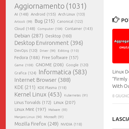
Aggiornamento
(1031)
AI
(148)
Android
(155)
Arch Linux
(133)
PO
Bug
(215)
Canonical
(122)
Articoli
(99)
Cloud
(148)
Container
(143)
Computer
(104)
Debian
(287)
Desktop
(160)
Desktop Environment
(396)
DevOps
(120)
Editing
(110)
Driver
(94)
Fedora
(188)
Free Software
(157)
GNOME
(208)
Google
(120)
Game
(108)
Informatica
(583)
Linux D
Grafica
(124)
“Firml
Internet Browser
(388)
With O
KDE
(211)
KDE Plasma
(118)
Kernel Linux
(453)
8 GIUGN
Kubernetes
(91)
Linux
(207)
Linus Torvalds
(172)
Linux Mint
(197)
Malware
(93)
Manjaro Linux
(94)
Microsoft
(91)
LASCI
Mozilla Firefox
(249)
NVIDIA
(118)