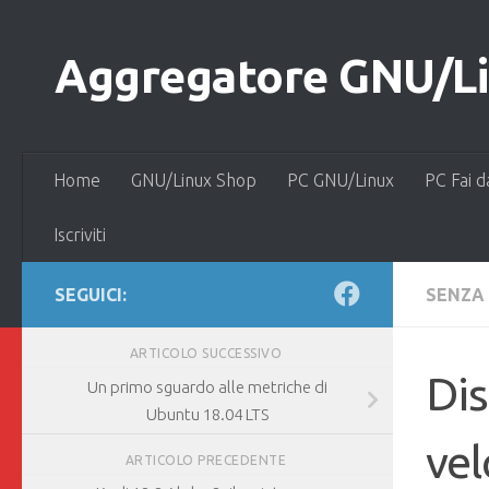
Salta al contenuto
Aggregatore GNU/Lin
Home
GNU/Linux Shop
PC GNU/Linux
PC Fai d
Iscriviti
SEGUICI:
SENZA
ARTICOLO SUCCESSIVO
Dis
Un primo sguardo alle metriche di
Ubuntu 18.04 LTS
vel
ARTICOLO PRECEDENTE