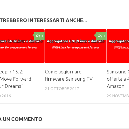
TREBBERO INTERESSARTI ANCHE...
0
0
eepin 15.2:
Come aggiornare
Samsung G
y Move Forward
firmware Samsung TV
offerta a 
ur Dreams”
Amazon!
21 OTTOBRE 2017
O 2016
29 NOVEMB
A UN COMMENTO