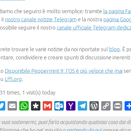
rdiamo che seguirci è molto semplice: tramite
la pagina Fa
 il
nostro canale notizie Telegram
e la nostra
pagina Goog
possibile seguire il nostro
canale ufficiale Telegram dedic
!
rete trovare le varie notizie da noi riportate sul
blog
. È p
are, condividere e creare spunti di discussione inerenti
olo
Disponibile Peppermint 9: l’OS è più veloce che mai
sem
su
Lffl.org
.
 31 times, 1 visit(s) today
acebook
Twitter
Email
WhatsApp
Diaspora
Gmail
Outlook.com
Yahoo
Telegram
WordPr
Cop
Pr
Mail
Link
 vuoi sostenermi, puoi farlo acquistando qualsiasi cosa dai div
filiazione che ho nel mio sito o
partendo da qui
oppure alcun