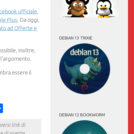
cebook ufficiale
,
le Plus
. Da oggi,
ato ad Offerte e
DEBIAN 13 TRIXIE
ossibile, inoltre,
 l’argomento.
bra essere il
ess
y
int
Condividi
DEBIAN 12 BOOKWORM
ersi link di
e di queste