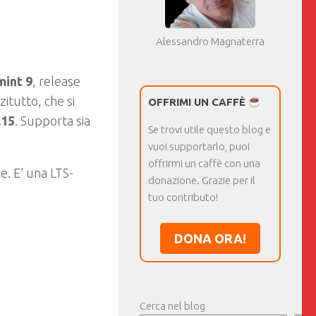
Alessandro Magnaterra
int 9
, release
itutto, che si
OFFRIMI UN CAFFÈ
.15
. Supporta sia
Se trovi utile questo blog e
vuoi supportarlo, puoi
offrirmi un caffè con una
e. E’ una LTS-
donazione. Grazie per il
tuo contributo!
DONA ORA!
Cerca nel blog