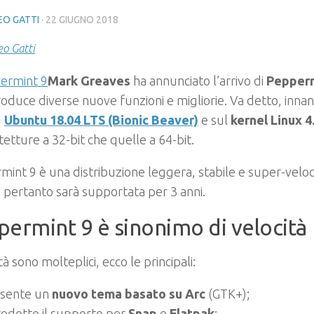
O GATTI
·
22 GIUGNO 2018
o Gatti
Mark Greaves
ha annunciato l’arrivo di
Pepperm
roduce diverse nuove funzioni e migliorie. Va detto, innanz
u
Ubuntu 18.04 LTS (Bionic Beaver)
e sul
kernel Linux 4
itetture a 32-bit che quelle a 64-bit.
int 9 è una distribuzione leggera, stabile e super-veloc
 pertanto sarà supportata per 3 anni.
ermint 9 è sinonimo di velocità
tà sono molteplici, ecco le principali:
sente un
nuovo tema basato su Arc
(GTK+);
rodotto il supporto per
Snap
e
Flatpak
;