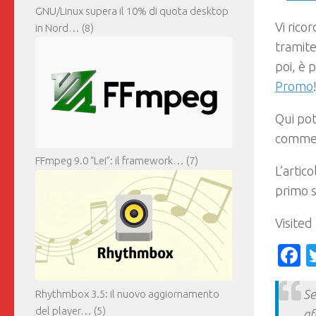
GNU/Linux supera il 10% di quota desktop
Vi rico
in Nord…
(8)
tramite
poi, è 
Promo
Qui pot
comment
FFmpeg 9.0 “Lei”: il framework…
(7)
L’artic
primo 
Visited
F
Se
Rhythmbox 3.5: il nuovo aggiornamento
del player…
(5)
af