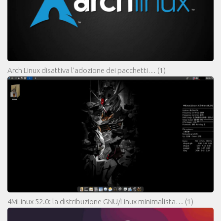
Arch Linux disattiva l’adozione dei pacchetti…
(1)
4MLinux 52.0: la distribuzione GNU/Linux minimalista…
(1)