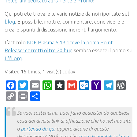
Telegram dedicato ad Offerte e Promo
!
Qui potrete trovare le varie notizie da noi riportate sul
blog
. È possibile, inoltre, commentare, condividere e
creare spunti di discussione inerenti l’argomento.
L’articolo
KDE Plasma 5.13 riceve la prima Point
Release: corretti oltre 20 bug
sembra essere il primo su
Lffl.org
.
Visited 15 times, 1 visit(s) today
Facebook
Twitter
Email
WhatsApp
Diaspora
Gmail
Outlook.c
Yahoo
Tele
Wo
Mail
Copy
Print
Condividi
Link
Se vuoi sostenermi, puoi farlo acquistando qualsiasi
cosa dai diversi link di affiliazione che ho nel mio sito
o
partendo da qui
oppure alcune di queste
distribuzioni GNU/Linux che
sono disponibili sul mio