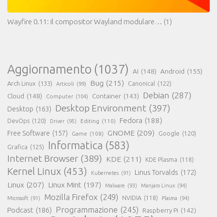
Wayfire 0.11: il compositor Wayland modulare…
(1)
Aggiornamento
(1037)
AI
(148)
Android
(155)
Bug
(215)
Arch Linux
(133)
Canonical
(122)
Articoli
(99)
Debian
(287)
Cloud
(148)
Container
(143)
Computer
(104)
Desktop Environment
(397)
Desktop
(163)
Fedora
(188)
DevOps
(120)
Editing
(110)
Driver
(95)
GNOME
(209)
Free Software
(157)
Game
(108)
Google
(120)
Informatica
(583)
Grafica
(125)
Internet Browser
(389)
KDE
(211)
KDE Plasma
(118)
Kernel Linux
(453)
Linus Torvalds
(172)
Kubernetes
(91)
Linux
(207)
Linux Mint
(197)
Malware
(93)
Manjaro Linux
(94)
Mozilla Firefox
(249)
NVIDIA
(118)
Microsoft
(91)
Plasma
(94)
Programmazione
(245)
Podcast
(186)
Raspberry Pi
(142)