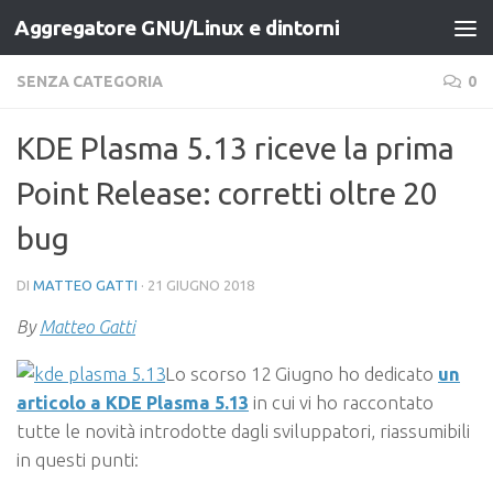
Aggregatore GNU/Linux e dintorni
Salta al contenuto
SENZA CATEGORIA
0
KDE Plasma 5.13 riceve la prima
Point Release: corretti oltre 20
bug
DI
MATTEO GATTI
·
21 GIUGNO 2018
By
Matteo Gatti
Lo scorso 12 Giugno ho dedicato
un
articolo a KDE Plasma 5.13
in cui vi ho raccontato
tutte le novità introdotte dagli sviluppatori, riassumibili
in questi punti: