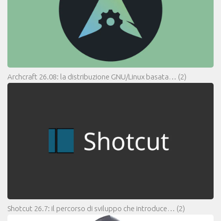
Archcraft 26.08: la distribuzione GNU/Linux basata…
(2)
Shotcut 26.7: il percorso di sviluppo che introduce…
(2)