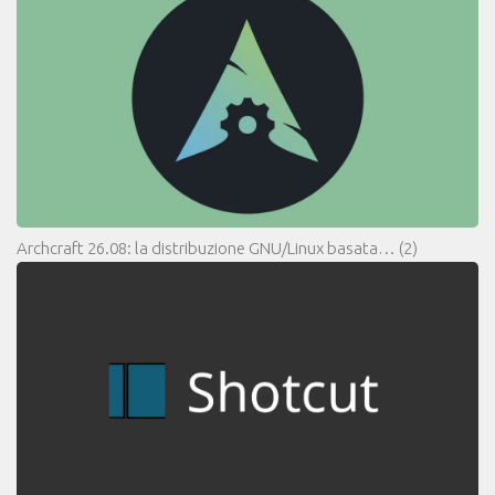
Archcraft 26.08: la distribuzione GNU/Linux basata…
(2)