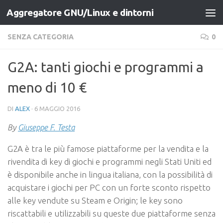
Aggregatore GNU/Linux e dintorni
Salta al contenuto
SENZA CATEGORIA
0
G2A: tanti giochi e programmi a
meno di 10 €
DI
ALEX
·
6 MAGGIO 2016
By
Giuseppe F. Testa
G2A è tra le più famose piattaforme per la vendita e la
rivendita di key di giochi e programmi negli Stati Uniti ed
è disponibile anche in lingua italiana, con la possibilità di
acquistare i giochi per PC con un forte sconto rispetto
alle key vendute su Steam e Origin; le key sono
riscattabili e utilizzabili su queste due piattaforme senza