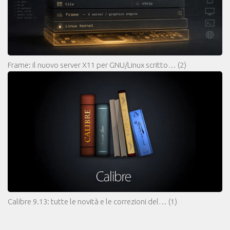
Frame: il nuovo server X11 per GNU/Linux scritto…
(2)
Calibre 9.13: tutte le novità e le correzioni del…
(1)