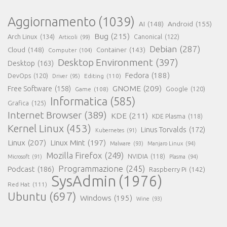
Aggiornamento
(1039)
AI
(148)
Android
(155)
Bug
(215)
Arch Linux
(134)
Canonical
(122)
Articoli
(99)
Debian
(287)
Cloud
(148)
Container
(143)
Computer
(104)
Desktop Environment
(397)
Desktop
(163)
Fedora
(188)
DevOps
(120)
Editing
(110)
Driver
(95)
GNOME
(209)
Free Software
(158)
Game
(108)
Google
(120)
Informatica
(585)
Grafica
(125)
Internet Browser
(389)
KDE
(211)
KDE Plasma
(118)
Kernel Linux
(453)
Linus Torvalds
(172)
Kubernetes
(91)
Linux
(207)
Linux Mint
(197)
Malware
(93)
Manjaro Linux
(94)
Mozilla Firefox
(249)
NVIDIA
(118)
Microsoft
(91)
Plasma
(94)
Programmazione
(245)
Podcast
(186)
Raspberry Pi
(142)
SysAdmin
(1976)
Red Hat
(111)
Ubuntu
(697)
Windows
(195)
Wine
(93)