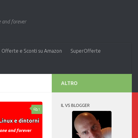
 and forever
 Offerte e Sconti su Amazon
SuperOfferte
ALTRO
IL VS BLOGGER
1