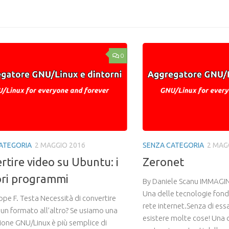
ail
Link
0
ATEGORIA
2 MAGGIO 2016
SENZA CATEGORIA
2 MAG
rtire video su Ubuntu: i
Zeronet
ori programmi
By Daniele Scanu IMMAG
Una delle tecnologie fond
ppe F. Testa Necessità di convertire
rete internet.Senza di es
 un formato all’altro? Se usiamo una
esistere molte cose! Una 
zione GNU/Linux è più semplice di