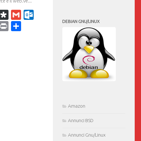
te è il web.Ve...
k
r
il
WhatsApp
Diaspora
Gmail
Outlook.com
DEBIAN GNU/LINUX
ram
dPress
Copy
Print
Condividi
Link
Amazon
Annunci BSD
Annunci Gnu/Linux