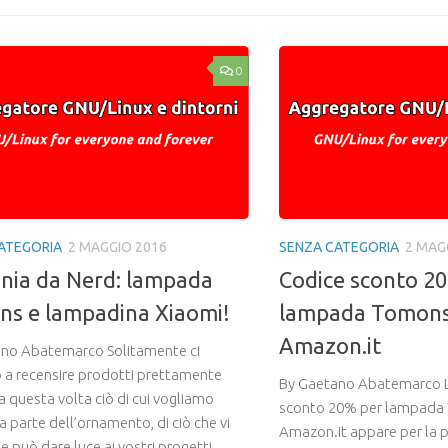
0
ATEGORIA
2 MAGGIO 2016
SENZA CATEGORIA
2 MAG
ania da Nerd: lampada
Codice sconto 2
s e lampadina Xiaomi!
lampada Tomons
Amazon.it
no Abatemarco Solitamente ci
 a recensire prodotti prettamente
By Gaetano Abatemarco L’
a questa volta ciò di cui vogliamo
sconto 20% per lampada
fa parte dell’ornamento, di ciò che vi
Amazon.it appare per la p
e può dare luce ai vostri progetti....