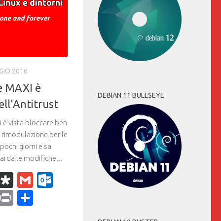
GIO 2016
ve MAXI è
DEBIAN 11 BULLSEYE
ell’Antitrust
 è vista bloccare ben
e rimodulazione per le
 pochi giorni e sa
arda le modifiche...
k
r
il
WhatsApp
Diaspora
Gmail
Outlook.com
ram
dPress
Copy
Print
Condividi
Link