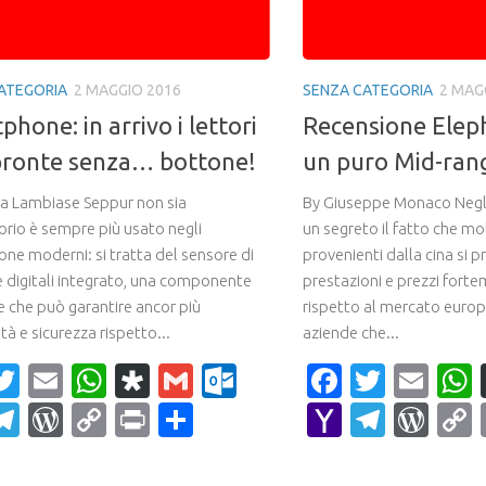
ATEGORIA
2 MAGGIO 2016
SENZA CATEGORIA
2 MAG
hone: in arrivo i lettori
Recensione Elep
pronte senza… bottone!
un puro Mid-ran
ca Lambiase Seppur non sia
By Giuseppe Monaco Negli
orio è sempre più usato negli
un segreto il fatto che m
ne moderni: si tratta del sensore di
provenienti dalla cina si 
 digitali integrato, una componente
prestazioni e prezzi fort
 che può garantire ancor più
rispetto al mercato europ
ità e sicurezza rispetto...
aziende che...
acebook
Twitter
Email
WhatsApp
Diaspora
Gmail
Outlook.com
Faceboo
Twitte
Ema
ahoo
Telegram
WordPress
Copy
Print
Condividi
Yahoo
Teleg
Wor
ail
Link
Mail