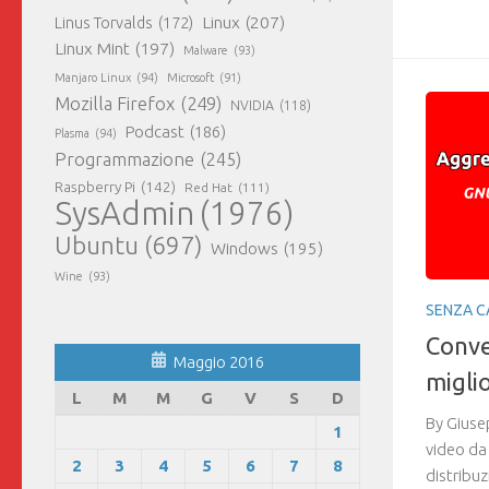
M
Linux
(207)
Linus Torvalds
(172)
Linux Mint
(197)
Malware
(93)
Manjaro Linux
(94)
Microsoft
(91)
Mozilla Firefox
(249)
NVIDIA
(118)
Podcast
(186)
Plasma
(94)
Programmazione
(245)
Raspberry Pi
(142)
Red Hat
(111)
SysAdmin
(1976)
Ubuntu
(697)
Windows
(195)
Wine
(93)
SENZA C
Conve
Maggio 2016
migli
L
M
M
G
V
S
D
By Giuse
1
video da
2
3
4
5
6
7
8
distribu