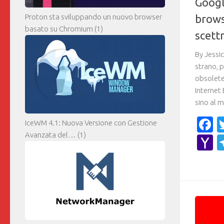
Googl
Proton sta sviluppando un nuovo browser
brows
basato su Chromium
(1)
scett
By Jessi
strano, p
obsolete 
Internet 
sino al m
F
IceWM 4.1: Nuova Versione con Gestione
Avanzata del…
(1)
Y
M