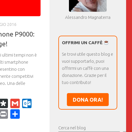
Alessandro Magnaterra
GIO 2016
hone P9000:
ge!
OFFRIMI UN CAFFÈ
Se trovi utile questo blog e
 ultimi tempi non è
vuoi supportarlo, puoi
olti smartphone
offrirmi un caffè con una
presentino con
donazione. Grazie per il
emente competitivi
tuo contributo!
eo. Una delle
DONA ORA!
k
r
il
WhatsApp
Diaspora
Gmail
Outlook.com
ram
dPress
Copy
Print
Condividi
Link
Cerca nel blog