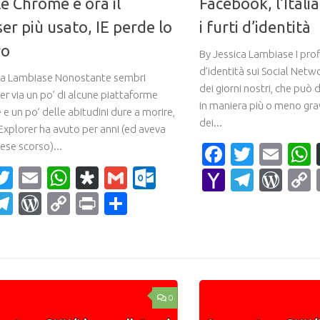
e Chrome è ora il
Facebook, l’Itali
er più usato, IE perde lo
i furti d’identità
ro
By Jessica Lambiase I profil
d’identità sui Social Net
ca Lambiase Nonostante sembri
dei giorni nostri, che può 
er via un po’ di alcune piattaforme
in maniera più o meno gra
e un po’ delle abitudini dure a morire,
dei...
Explorer ha avuto per anni (ed aveva
ese scorso)...
Faceboo
Twitte
Ema
acebook
Twitter
Email
WhatsApp
Diaspora
Gmail
Outlook.com
Yahoo
Teleg
Wor
Mail
ahoo
Telegram
WordPress
Copy
Print
Condividi
ail
Link
0