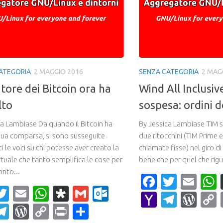
ATEGORIA
2 MAGGIO 2016
SENZA CATEGORIA
2 MAG
atore dei Bitcoin ora ha
Wind All Inclusi
lto
sospesa: ordini d
ca Lambiase Da quando il Bitcoin ha
By Jessica Lambiase TIM si
 sua comparsa, si sono susseguite
due ritocchini (TIM Prime 
i le voci su chi potesse aver creato la
chiamate fisse) nel giro di
rtuale che tanto semplifica le cose per
bene che per quel che rigu
anto...
Faceboo
Twitte
Ema
acebook
Twitter
Email
WhatsApp
Diaspora
Gmail
Outlook.com
Yahoo
Teleg
Wor
ahoo
Telegram
WordPress
Copy
Print
Condividi
Mail