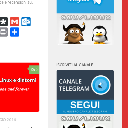
e e recensioni sul
k
r
il
WhatsApp
Diaspora
Gmail
Outlook.com
ram
dPress
Copy
Print
Condividi
Link
ISCRIVITI AL CANALE
0
GIO 2016