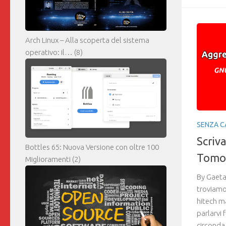
Arch Linux – Alla scoperta del sistema
operativo: il…
(8)
SENZA C
Scriv
Bottles 65: Nuova Versione con oltre 100
Tomon
Miglioramenti
(2)
By Gaeta
troviamo
hitech m
parlarvi 
circonda 