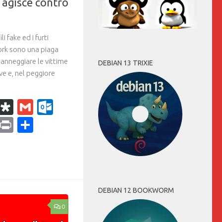
a agisce contro
i fake ed i furti
work sono una piaga
danneggiare le vittime
DEBIAN 13 TRIXIE
ve e, nel peggiore
k
r
il
WhatsApp
Diaspora
Gmail
Outlook.com
ram
dPress
Copy
Print
Condividi
Link
DEBIAN 12 BOOKWORM
0