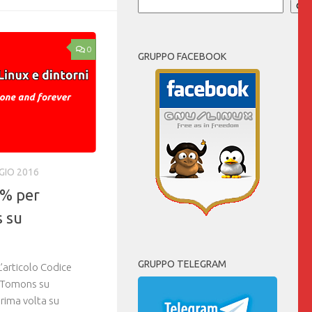
Cer
0
GRUPPO FACEBOOK
GIO 2016
0% per
 su
GRUPPO TELEGRAM
articolo Codice
 Tomons su
rima volta su