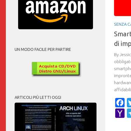
SENZA C
Smartp
di im
UN MODO FACILE PER PARTIRE
By Jessi
obbligat
smartpho
impronte
hardware
affidabil
ARTICOLI PIÙ LETTI OGGI
F
Y
M