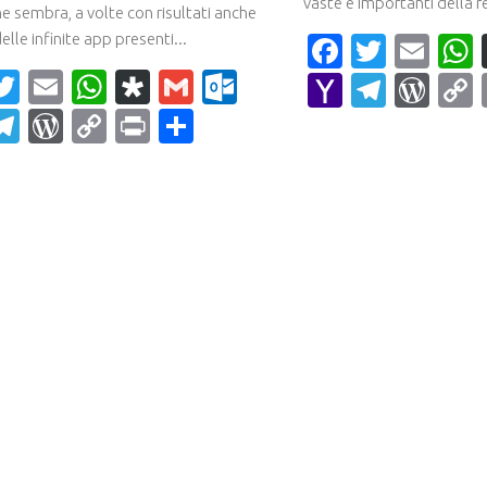
vaste e importanti della re
e sembra, a volte con risultati anche
delle infinite app presenti...
Faceboo
Twitte
Ema
acebook
Twitter
Email
WhatsApp
Diaspora
Gmail
Outlook.com
Yahoo
Teleg
Wor
Mail
ahoo
Telegram
WordPress
Copy
Print
Condividi
ail
Link