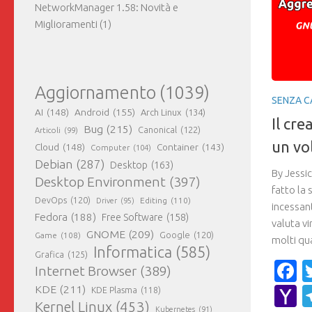
NetworkManager 1.58: Novità e
Miglioramenti
(1)
Aggiornamento
(1039)
SENZA C
AI
(148)
Android
(155)
Arch Linux
(134)
Il cre
Bug
(215)
Canonical
(122)
Articoli
(99)
un vo
Cloud
(148)
Container
(143)
Computer
(104)
Debian
(287)
Desktop
(163)
By Jessi
Desktop Environment
(397)
fatto la
DevOps
(120)
Editing
(110)
Driver
(95)
incessant
Fedora
(188)
Free Software
(158)
valuta vi
GNOME
(209)
Game
(108)
Google
(120)
molti qu
Informatica
(585)
Grafica
(125)
F
Internet Browser
(389)
KDE
(211)
Y
KDE Plasma
(118)
Kernel Linux
(453)
Kubernetes
(91)