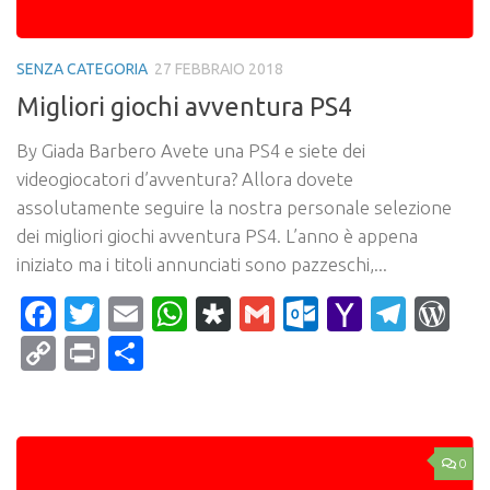
SENZA CATEGORIA
27 FEBBRAIO 2018
Migliori giochi avventura PS4
By Giada Barbero Avete una PS4 e siete dei
videogiocatori d’avventura? Allora dovete
assolutamente seguire la nostra personale selezione
dei migliori giochi avventura PS4. L’anno è appena
iniziato ma i titoli annunciati sono pazzeschi,...
Facebook
Twitter
Email
WhatsApp
Diaspora
Gmail
Outlook.c
Yahoo
Tele
Wo
Mail
Copy
Print
Condividi
Link
0