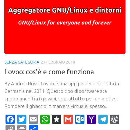
SENZA CATEGORIA
27 FEBBRAIO 2018
Lovoo: cos’è e come funziona
By Andrea Rossi Lovoo è una app per incontri nata in
Germania nel 2011. Questo tipo di software sta
spopolando fra i giovani, soprattutto per un motivo.
Rompere il ghiaccio in maniera virtuale, spesso...
Facebook
Twitter
Email
WhatsApp
Diaspora
Gmail
Outlook.c
Yahoo
Tele
Wo
Mail
Copy
Print
Condividi