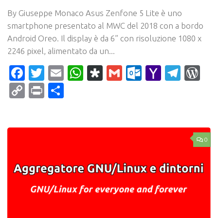
By Giuseppe Monaco Asus Zenfone 5 Lite è uno
smartphone presentato al MWC del 2018 con a bordo
Android Oreo. Il display è da 6” con risoluzione 1080 x
2246 pixel, alimentato da un...
Facebook
Twitter
Email
WhatsApp
Diaspora
Gmail
Outlook.c
Yahoo
Tele
Wo
Mail
Copy
Print
Condividi
Link
0