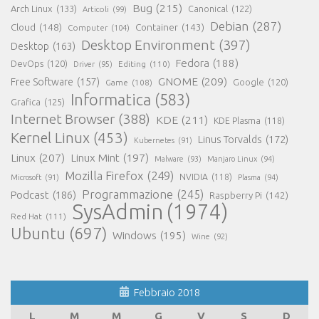
Bug
(215)
Arch Linux
(133)
Canonical
(122)
Articoli
(99)
Debian
(287)
Cloud
(148)
Container
(143)
Computer
(104)
Desktop Environment
(397)
Desktop
(163)
Fedora
(188)
DevOps
(120)
Editing
(110)
Driver
(95)
GNOME
(209)
Free Software
(157)
Game
(108)
Google
(120)
Informatica
(583)
Grafica
(125)
Internet Browser
(388)
KDE
(211)
KDE Plasma
(118)
Kernel Linux
(453)
Linus Torvalds
(172)
Kubernetes
(91)
Linux
(207)
Linux Mint
(197)
Malware
(93)
Manjaro Linux
(94)
Mozilla Firefox
(249)
NVIDIA
(118)
Microsoft
(91)
Plasma
(94)
Programmazione
(245)
Podcast
(186)
Raspberry Pi
(142)
SysAdmin
(1974)
Red Hat
(111)
Ubuntu
(697)
Windows
(195)
Wine
(92)
Febbraio 2018
L
M
M
G
V
S
D