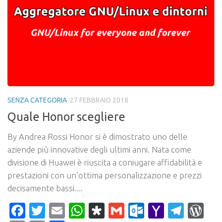
SENZA CATEGORIA
27 FEBBRAIO 2018
Quale Honor scegliere
By Andrea Rossi Honor si è dimostrato uno delle
aziende più innovative degli ultimi anni. Nata come
divisione di Huawei è riuscita a coniugare affidabilità e
prestazioni con un’ottima personalizzazione e prezzi
decisamente bassi....
Facebook
Twitter
Email
WhatsApp
Diaspora
Gmail
Outlook.c
Yahoo
Tele
Wo