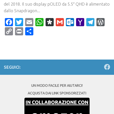
del 2018. Il suo display pOLED da 5.5″ QHD è alimentato
dallo Snapdragon...
Facebook
Twitter
Email
WhatsApp
Diaspora
Gmail
Outlook.c
Yahoo
Tele
Wo
Mail
Copy
Print
Condividi
Link
SEGUICI:
UN MODO FACILE PER AIUTARCI!
ACQUISTA DAI LINK SPONSORIZZATI