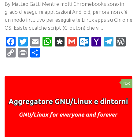
By Matteo Gatti Mentre molti Chromebooks sono in
grado di eseguire applicazioni Android, per ora non c’è
un modo intuitivo per eseguire le Linux apps su Chrome
OS. Esiste qualche script (Crouton) che vi...
Facebook
Twitter
Email
WhatsApp
Diaspora
Gmail
Outlook.c
Yahoo
Tele
Wo
Mail
Copy
Print
Condividi
Link
0