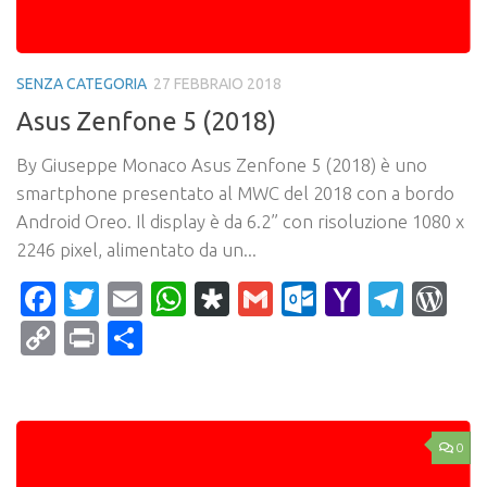
SENZA CATEGORIA
27 FEBBRAIO 2018
Asus Zenfone 5 (2018)
By Giuseppe Monaco Asus Zenfone 5 (2018) è uno
smartphone presentato al MWC del 2018 con a bordo
Android Oreo. Il display è da 6.2” con risoluzione 1080 x
2246 pixel, alimentato da un...
Facebook
Twitter
Email
WhatsApp
Diaspora
Gmail
Outlook.c
Yahoo
Tele
Wo
Mail
Copy
Print
Condividi
Link
0