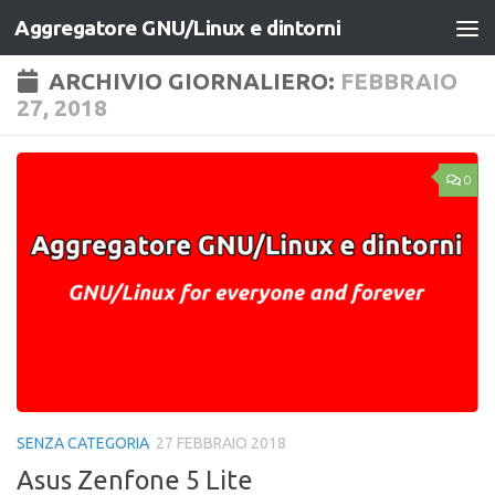
Aggregatore GNU/Linux e dintorni
Salta al contenuto
ARCHIVIO GIORNALIERO:
FEBBRAIO
27, 2018
0
SENZA CATEGORIA
27 FEBBRAIO 2018
Asus Zenfone 5 Lite