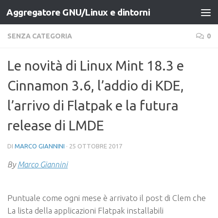
Aggregatore GNU/Linux e dintorni
Salta al contenuto
SENZA CATEGORIA
0
Le novità di Linux Mint 18.3 e
Cinnamon 3.6, l’addio di KDE,
l’arrivo di Flatpak e la futura
release di LMDE
DI
MARCO GIANNINI
·
25 OTTOBRE 2017
By
Marco Giannini
Puntuale come ogni mese è arrivato il post di Clem che
La lista della applicazioni Flatpak installabili