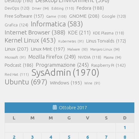
Desktop Environment
(396)
Desktop
(160)
Fedora
(188)
DevOps
(120)
Editing
(110)
Driver
(94)
GNOME
(208)
Free Software
(157)
Google
(120)
Game
(108)
Informatica
(583)
Grafica
(124)
Internet Browser
(388)
KDE
(211)
KDE Plasma
(118)
Kernel Linux
(453)
Linus Torvalds
(172)
Kubernetes
(91)
Linux
(207)
Linux Mint
(197)
Malware
(93)
Manjaro Linux
(94)
Mozilla Firefox
(249)
NVIDIA
(118)
Microsoft
(91)
Plasma
(94)
Programmazione
(245)
Podcast
(186)
Raspberry Pi
(142)
SysAdmin
(1970)
Red Hat
(111)
Ubuntu
(697)
Windows
(195)
Wine
(91)
Ottobre 2017
L
M
M
G
V
S
D
1
2
3
4
5
6
7
8