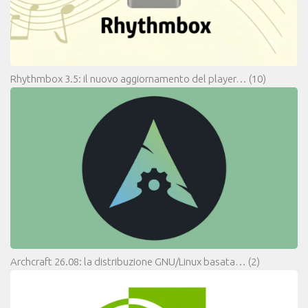
Rhythmbox 3.5: il nuovo aggiornamento del player…
(10)
Archcraft 26.08: la distribuzione GNU/Linux basata…
(2)