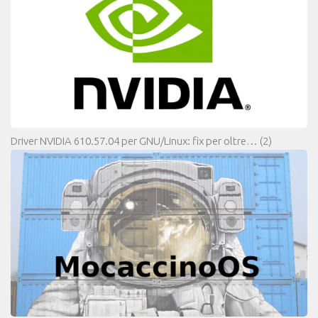
Driver NVIDIA 610.57.04 per GNU/Linux: fix per oltre…
(2)