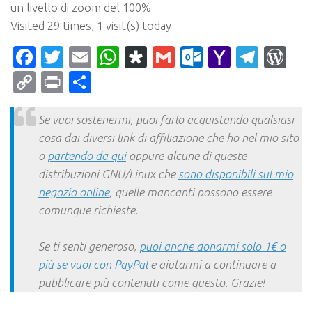
un livello di zoom del 100%
Visited 29 times, 1 visit(s) today
Facebook
Twitter
Email
WhatsApp
Diaspora
Gmail
Outlook.c
Yahoo
Tele
Wo
Mail
Copy
Print
Condividi
Link
Se vuoi sostenermi, puoi farlo acquistando qualsiasi
cosa dai diversi link di affiliazione che ho nel mio sito
o
partendo da qui
oppure alcune di queste
distribuzioni GNU/Linux che
sono disponibili sul mio
negozio online
, quelle mancanti possono essere
comunque richieste.
Se ti senti generoso,
puoi anche donarmi solo 1€ o
più se vuoi con PayPal
e aiutarmi a continuare a
pubblicare più contenuti come questo. Grazie!