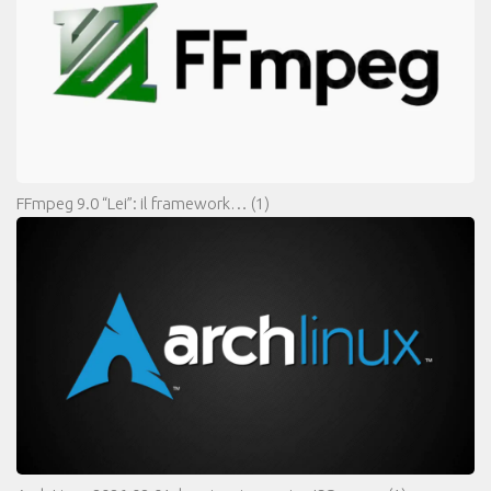
FFmpeg 9.0 “Lei”: il framework…
(1)