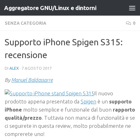
Aggregatore GNU/Linux e dintorni
Salta al contenuto
SENZA CATEGORIA
0
Supporto iPhone Spigen S315:
recensione
DI
ALEX
·
7 AGOSTO 2017
By
Manuel Baldassarre
Il nuovo
prodotto appena presentato da
Spigen
è un
supporto
iPhone
molto semplice e funzionale dal buon
rapporto
qualità/prezzo
. Tuttavia non manca di funzionalità e se
ci seguirete in questa review, molto probabilmente ne
comprerete uno!