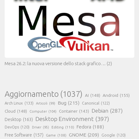
Mesa 26.2: la nuova versione dello stack grafico…
(2)
Aggiornamento
(1037)
AI
(148)
Android
(155)
Bug
(215)
Arch Linux
(133)
Canonical
(122)
Articoli
(99)
Debian
(287)
Cloud
(148)
Container
(143)
Computer
(104)
Desktop Environment
(397)
Desktop
(163)
Fedora
(188)
DevOps
(120)
Editing
(110)
Driver
(95)
GNOME
(209)
Free Software
(157)
Game
(108)
Google
(120)