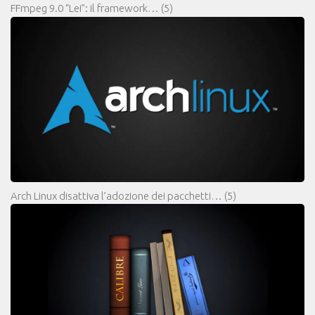
FFmpeg 9.0 “Lei”: il framework…
(5)
Arch Linux disattiva l’adozione dei pacchetti…
(5)