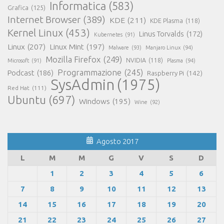
Informatica
(583)
Grafica
(125)
Internet Browser
(389)
KDE
(211)
KDE Plasma
(118)
Kernel Linux
(453)
Linus Torvalds
(172)
Kubernetes
(91)
Linux
(207)
Linux Mint
(197)
Malware
(93)
Manjaro Linux
(94)
Mozilla Firefox
(249)
NVIDIA
(118)
Microsoft
(91)
Plasma
(94)
Programmazione
(245)
Podcast
(186)
Raspberry Pi
(142)
SysAdmin
(1975)
Red Hat
(111)
Ubuntu
(697)
Windows
(195)
Wine
(92)
Agosto 2017
L
M
M
G
V
S
D
1
2
3
4
5
6
7
8
9
10
11
12
13
14
15
16
17
18
19
20
21
22
23
24
25
26
27