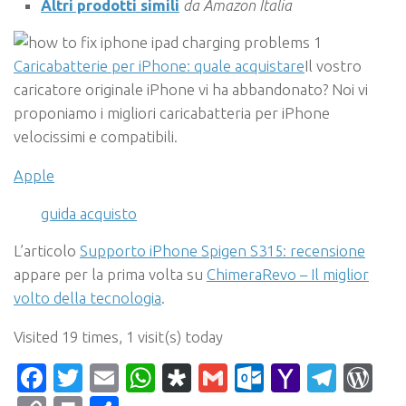
Altri prodotti simili
da Amazon Italia
Caricabatterie per iPhone: quale acquistare
Il vostro
caricatore originale iPhone vi ha abbandonato? Noi vi
proponiamo i migliori caricabatteria per iPhone
velocissimi e compatibili.
Apple
guida acquisto
L’articolo
Supporto iPhone Spigen S315: recensione
appare per la prima volta su
ChimeraRevo – Il miglior
volto della tecnologia
.
Visited 19 times, 1 visit(s) today
Facebook
Twitter
Email
WhatsApp
Diaspora
Gmail
Outlook.c
Yahoo
Tele
Wo