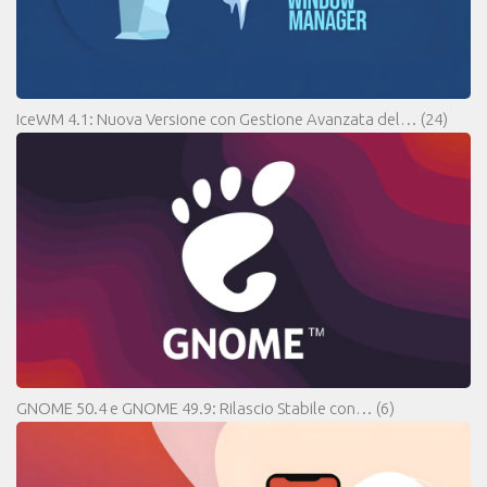
IceWM 4.1: Nuova Versione con Gestione Avanzata del…
(24)
GNOME 50.4 e GNOME 49.9: Rilascio Stabile con…
(6)