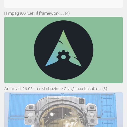
FFmpeg 9.0 “Lei”: il framework…
(4)
Archcraft 26.08: la distribuzione GNU/Linux basata…
(3)