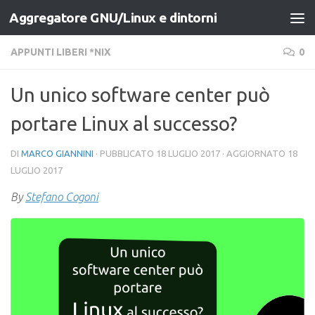
Aggregatore GNU/Linux e dintorni
Salta al contenuto
APPUNTI LIBERI *NIX
0
Un unico software center può
portare Linux al successo?
DI
MARCO GIANNINI
· PUBBLICATO
18 LUGLIO 2017
· AGGIORNATO
18
LUGLIO 2017
By
Stefano Cogoni