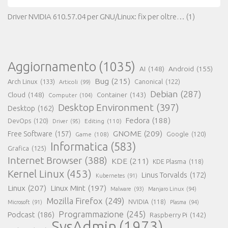
Driver NVIDIA 610.57.04 per GNU/Linux: fix per oltre…
(1)
Aggiornamento
(1035)
AI
(148)
Android
(155)
Bug
(215)
Arch Linux
(133)
Canonical
(122)
Articoli
(99)
Debian
(287)
Cloud
(148)
Container
(143)
Computer
(104)
Desktop Environment
(397)
Desktop
(162)
Fedora
(188)
DevOps
(120)
Editing
(110)
Driver
(95)
GNOME
(209)
Free Software
(157)
Game
(108)
Google
(120)
Informatica
(583)
Grafica
(125)
Internet Browser
(388)
KDE
(211)
KDE Plasma
(118)
Kernel Linux
(453)
Linus Torvalds
(172)
Kubernetes
(91)
Linux
(207)
Linux Mint
(197)
Malware
(93)
Manjaro Linux
(94)
Mozilla Firefox
(249)
NVIDIA
(118)
Microsoft
(91)
Plasma
(94)
Programmazione
(245)
Podcast
(186)
Raspberry Pi
(142)
SysAdmin
(1973)