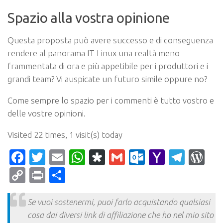
Spazio alla vostra opinione
Questa proposta può avere successo e di conseguenza
rendere al panorama IT Linux una
realtà meno
frammentata
di ora e più appetibile per i produttori e i
grandi team? Vi auspicate un futuro simile oppure no?
Come sempre lo spazio per i commenti è tutto vostro e
delle vostre opinioni.
Visited 22 times, 1 visit(s) today
Facebook
Twitter
Email
WhatsApp
Diaspora
Gmail
Outlook.c
Yahoo
Tele
Wo
Mail
Copy
Print
Condividi
Link
Se vuoi sostenermi, puoi farlo acquistando qualsiasi
cosa dai diversi link di affiliazione che ho nel mio sito