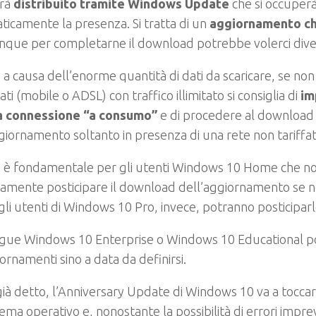
arà
distribuito tramite Windows Update
che si occuper
icamente la presenza. Si tratta di un
aggiornamento ch
unque per completarne il download potrebbe volerci div
 a causa dell’enorme quantità di dati da scaricare, se non
ati (mobile o ADSL) con traffico illimitato si consiglia di
im
a connessione “a consumo”
e di procedere al download
giornamento soltanto in presenza di una rete non tariffa
 è fondamentale per gli utenti Windows 10 Home che n
amente posticipare il download dell’aggiornamento se n
li utenti di Windows 10 Pro, invece, potranno posticiparlo
egue Windows 10 Enterprise o Windows 10 Educational po
iornamenti sino a data da definirsi.
à detto, l’Anniversary Update di Windows 10 va a toccare
tema operativo e, nonostante la possibilità di errori imprev