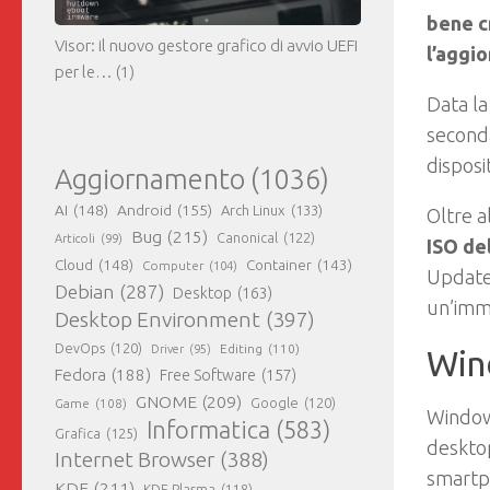
bene c
Visor: il nuovo gestore grafico di avvio UEFI
l’aggi
per le…
(1)
Data la
seconda
disposi
Aggiornamento
(1036)
AI
(148)
Android
(155)
Arch Linux
(133)
Oltre a
Bug
(215)
Canonical
(122)
Articoli
(99)
ISO de
Cloud
(148)
Container
(143)
Computer
(104)
Update
Debian
(287)
Desktop
(163)
un’imm
Desktop Environment
(397)
DevOps
(120)
Editing
(110)
Driver
(95)
Win
Fedora
(188)
Free Software
(157)
GNOME
(209)
Game
(108)
Google
(120)
Window
Informatica
(583)
Grafica
(125)
deskto
Internet Browser
(388)
smartp
KDE
(211)
KDE Plasma
(118)