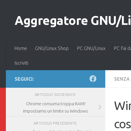
Salta al contenuto
Aggregatore GNU/Lin
Home
GNU/Linux Shop
PC GNU/Linux
PC Fai d
Iscriviti
SEGUICI:
SENZA
ARTICOLO SUCCESSIVO
Wi
Chrome consuma troppa RAM?
Impostiamo un limite su Windows
cos
ARTICOLO PRECEDENTE