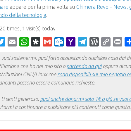
nare
appare per la prima volta su
Chimera Revo – News, g
ndo della tecnologia
.
 20 times, 1 visit(s) today
acebook
Twitter
Email
WhatsApp
Diaspora
Gmail
Outlook.com
Yahoo
Telegram
WordPr
Cop
Pr
Mail
Link
 vuoi sostenermi, puoi farlo acquistando qualsiasi cosa dai div
filiazione che ho nel mio sito o
partendo da qui
oppure alcun
stribuzioni GNU/Linux che
sono disponibili sul mio negozio o
ncanti possono essere comunque richieste.
 ti senti generoso,
puoi anche donarmi solo 1€ o più se vuoi 
utarmi a continuare a pubblicare più contenuti come questo.