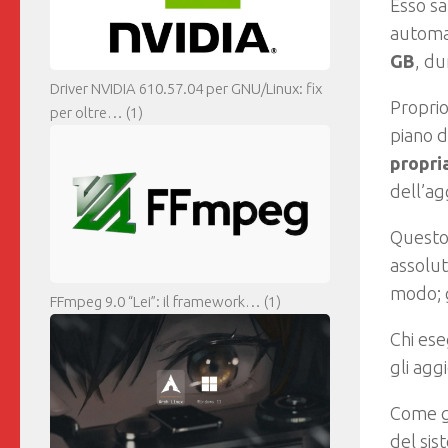
Esso s
automat
GB
, d
Driver NVIDIA 610.57.04 per GNU/Linux: fix
Proprio
per oltre…
(1)
piano d
propri
dell’ag
Questo
assolut
modo; g
FFmpeg 9.0 “Lei”: il framework…
(1)
Chi es
gli agg
Come gi
del sis