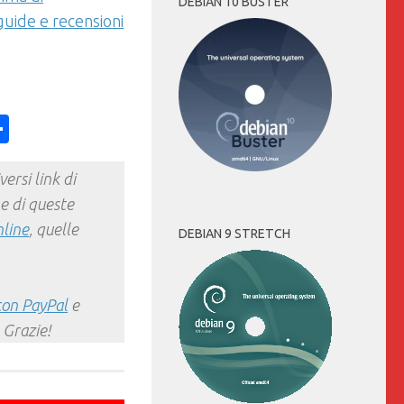
DEBIAN 10 BUSTER
uide e recensioni
ess
y
int
Condividi
ersi link di
e di queste
nline
, quelle
DEBIAN 9 STRETCH
con PayPal
e
 Grazie!