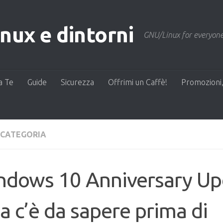
ux e dintorni
GNU/Linux for everyone
a Te
Guide
Sicurezza
Offrimi un Caffè!
Promozioni,
 CATEGORIA
ndows 10 Anniversary Up
a c’è da sapere prima di