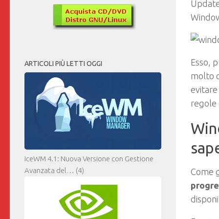
Updat
Window
Esso, 
ARTICOLI PIÙ LETTI OGGI
molto c
evitare
regole 
Win
sape
IceWM 4.1: Nuova Versione con Gestione
Avanzata del…
(4)
Come gi
progr
disponi