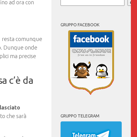
 fino ad ora con
Cer
GRUPPO FACEBOOK
e, resta comunque
ivo. Dunque onde
plici ma precise
a c’è da
lasciato
tto che sarà
GRUPPO TELEGRAM