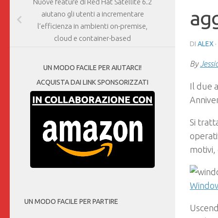
Nuove feature di Red Hat Satellite 6.2
ag
aiutano gli utenti a incrementare
l’efficienza in ambienti on-premise,
cloud e container-based
DI
ALEX
By
Jessi
UN MODO FACILE PER AIUTARCI!
ACQUISTA DAI LINK SPONSORIZZATI
Il due 
Annive
Si trat
operati
motivi, 
Windows
UN MODO FACILE PER PARTIRE
Uscend