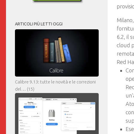
provisi
Milano,
ARTICOLI PIÙ LETTI OGGI
fornitu
6.2, il 
cloud p
remota 
Red Hat
Con
ope
Calibre 9.13: tutte le novità e le correzioni
Red
del…
(15)
un’
Ato
con
sup
Ese