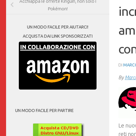
Acchiappa le offerte Kinguin, non solo i
inc
Pokémon!
amb
UN MODO FACILE PER AIUTARCI!
ACQUISTA DAI LINK SPONSORIZZATI
con
DI
MARCO
By
Marco
UN MODO FACILE PER PARTIRE
Le nuov
reti no