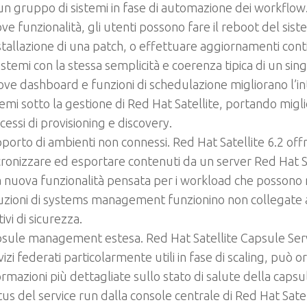
un gruppo di sistemi in fase di automazione dei workflow
ve funzionalità, gli utenti possono fare il reboot del si
nstallazione di una patch, o effettuare aggiornamenti conti
sistemi con la stessa semplicità e coerenza tipica di un sin
ve dashboard e funzioni di schedulazione migliorano l’in
temi sotto la gestione di Red Hat Satellite, portando migli
cessi di provisioning e discovery.
porto di ambienti non connessi
. Red Hat Satellite 6.2 offr
cronizzare ed esportare contenuti da un server Red Hat Sat
 nuova funzionalità pensata per i workload che possono 
uzioni di systems management funzionino non collegate 
ivi di sicurezza.
sule management estesa
. Red Hat Satellite Capsule Se
vizi federati particolarmente utili in fase di scaling, può o
ormazioni più dettagliate sullo stato di salute della capsula
tus del service run dalla console centrale di Red Hat Sate