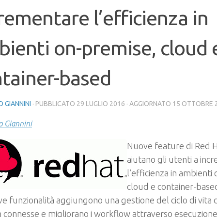
rementare l’efficienza in
ienti on-premise, cloud 
tainer-based
 GIANNINI
· PUBBLICATO
29 LUGLIO 2016
· AGGIORNATO
15 OTTOBRE 
 Giannini
Nuove feature di Red Ha
aiutano gli utenti a in
l’efficienza in ambienti
cloud e container-base
e funzionalità aggiungono una gestione del ciclo di vita d
n connesse e migliorano i workflow attraverso esecuzion