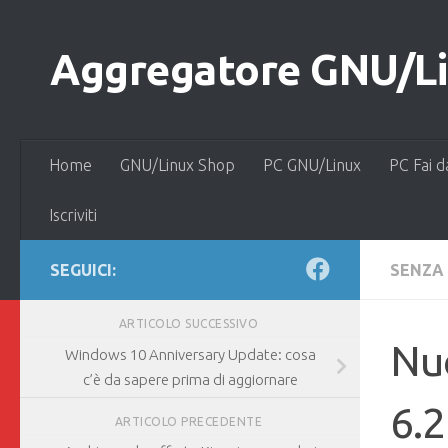
Salta al contenuto
Aggregatore GNU/Lin
Home
GNU/Linux Shop
PC GNU/Linux
PC Fai d
Iscriviti
SEGUICI:
SENZA
ARTICOLO SUCCESSIVO
Nuo
Windows 10 Anniversary Update: cosa
c’è da sapere prima di aggiornare
6.2
ARTICOLO PRECEDENTE