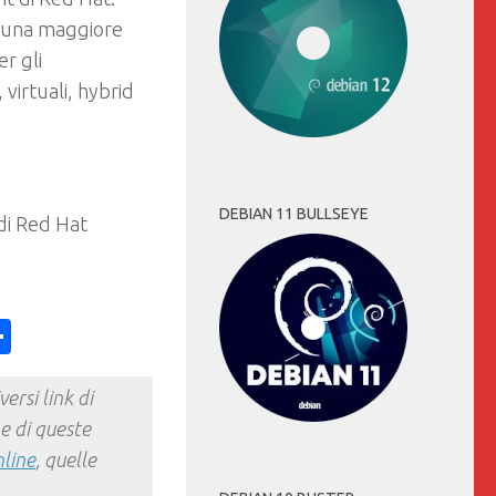
on una maggiore
er gli
 virtuali, hybrid
DEBIAN 11 BULLSEYE
 di Red Hat
ess
y
int
Condividi
ersi link di
e di queste
nline
, quelle