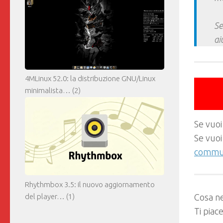
Se
ai
4MLinux 52.0: la distribuzione GNU/Linux
minimalista…
(2)
Se vuoi
Se vuoi
commun
Rhythmbox 3.5: il nuovo aggiornamento
del player…
(1)
Cosa ne
Ti piac