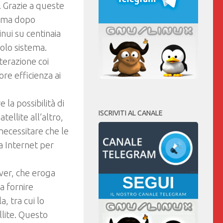
. Grazie a queste
stema dopo
nui su centinaia
golo sistema.
terazione coi
ore efficienza ai
e la possibilità di
ISCRIVITI AL CANALE
ellite all’altro,
necessitare che le
a Internet per
rver, che eroga
ra fornire
, tra cui lo
llite. Questo