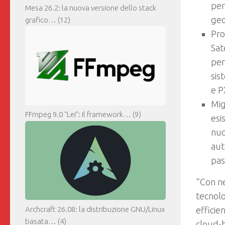
per
Mesa 26.2: la nuova versione dello stack
geo
grafico…
(12)
Pro
Sat
per
sis
e P
Mig
FFmpeg 9.0 “Lei”: il framework…
(9)
esi
nuo
aut
pas
“Con ne
tecnolo
efficie
Archcraft 26.08: la distribuzione GNU/Linux
basata…
(4)
cloud-b