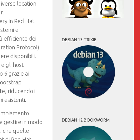
diverse location
r.
very
in Red Hat
istemi e
ù efficiente dei
DEBIAN 13 TRIXIE
ration Protocol)
re disponibili.
re gli host
 6 grazie ai
bootstrap
te, riducendo i
 esistenti.
 cambiamento
DEBIAN 12 BOOKWORM
a gestire in modo
li che quelle
t di Red Hat.