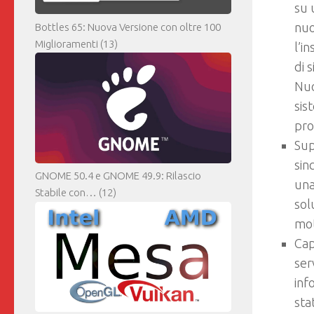
su 
nuo
Bottles 65: Nuova Versione con oltre 100
Miglioramenti
(13)
l’i
di 
Nuo
sis
pro
Sup
sin
GNOME 50.4 e GNOME 49.9: Rilascio
una
Stabile con…
(12)
sol
mot
Cap
ser
inf
sta