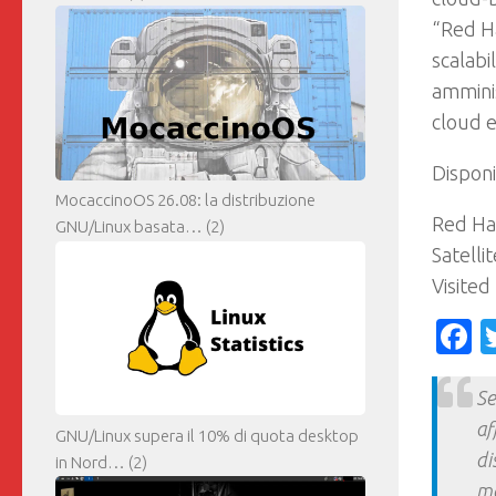
“Red Ha
scalabi
amminis
cloud e
Disponi
MocaccinoOS 26.08: la distribuzione
Red Hat
GNU/Linux basata…
(2)
Satelli
Visited
F
Se
af
GNU/Linux supera il 10% di quota desktop
di
in Nord…
(2)
ma