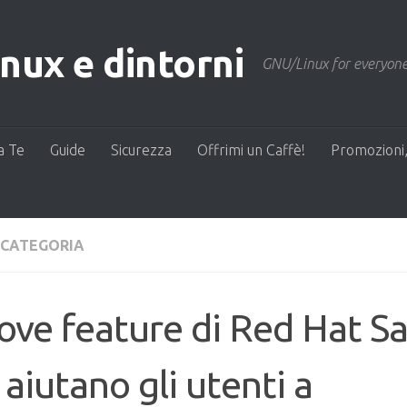
ux e dintorni
GNU/Linux for everyone
a Te
Guide
Sicurezza
Offrimi un Caffè!
Promozioni,
 CATEGORIA
ve feature di Red Hat Sat
 aiutano gli utenti a