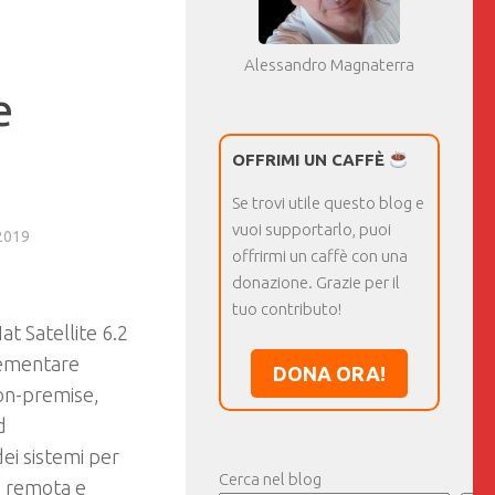
Alessandro Magnaterra
e
OFFRIMI UN CAFFÈ
Se trovi utile questo blog e
vuoi supportarlo, puoi
2019
offrirmi un caffè con una
donazione. Grazie per il
tuo contributo!
t Satellite 6.2
crementare
DONA ORA!
 on-premise,
d
ei sistemi per
Cerca nel blog
e remota e