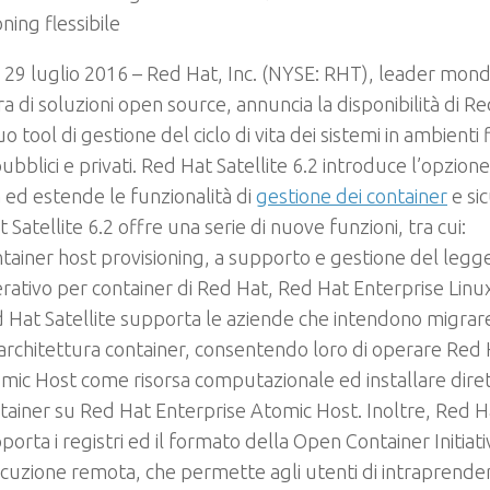
oning flessibile
 29 luglio 2016
– Red Hat, Inc. (NYSE: RHT), leader mondi
ra di soluzioni open source, annuncia la disponibilità di Re
suo tool di gestione del ciclo di vita dei sistemi in ambienti fi
ubblici e privati. Red Hat Satellite 6.2 introduce l’opzion
ed estende le funzionalità di
gestione dei container
e si
 Satellite 6.2 offre una serie di nuove funzioni, tra cui:
tainer host provisioning
, a supporto e gestione del legg
rativo per container di Red Hat, Red Hat Enterprise Linu
 Hat Satellite supporta le aziende che intendono migrar
architettura container, consentendo loro di operare Red 
mic Host come risorsa computazionale ed installare dir
tainer su Red Hat Enterprise Atomic Host. Inoltre, Red Ha
porta i registri ed il formato della Open Container Initiati
cuzione remota
, che permette agli utenti di intraprender