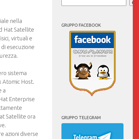
Cer
ale nella
GRUPPO FACEBOOK
d Hat Satellite
sici, virtuali e
e di esecuzione
curezza.
ero sistema
x Atomic Host.
e a
Hat Enterprise
ettamente
t Satellite ora
GRUPPO TELEGRAM
ve.
e azioni diverse