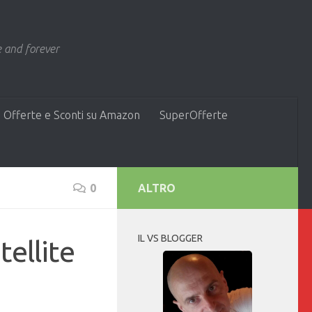
 and forever
 Offerte e Sconti su Amazon
SuperOfferte
0
ALTRO
IL VS BLOGGER
ellite