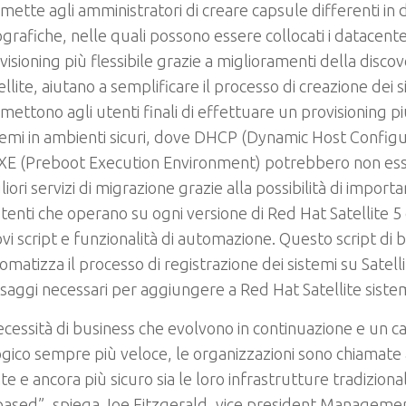
mette agli amministratori di creare capsule differenti in 
grafiche, nelle quali possono essere collocati i datacente
visioning più flessibile grazie a miglioramenti della disco
ellite, aiutano a semplificare il processo di creazione dei s
mettono agli utenti finali di effettuare un provisioning pi
temi in ambienti sicuri, dove DHCP (Dynamic Host Configu
XE (Preboot Execution Environment) potrebbero non esse
liori servizi di migrazione grazie alla possibilità di importa
stenti
che operano su ogni versione di Red Hat Satellite 5 o
vi script e funzionalità di automazione. Questo script di 
omatizza il processo di registrazione dei sistemi su Satelli
saggi necessari per aggiungere a Red Hat Satellite sistemi
cessità di business che evolvono in continuazione e un
gico sempre più veloce, le organizzazioni sono chiamate 
nte e ancora più sicuro sia le loro infrastrutture tradiziona
ased”, spiega Joe Fitzgerald, vice president Managemen