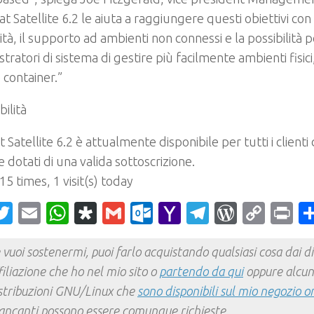
t Satellite 6.2 le aiuta a raggiungere questi obiettivi c
lità, il supporto ad ambienti non connessi e la possibilità p
tratori di sistema di gestire più facilmente ambienti fisici,
 container.”
bilità
 Satellite 6.2 è attualmente disponibile per tutti i clienti
te dotati di una valida sottoscrizione.
 15 times, 1 visit(s) today
acebook
Twitter
Email
WhatsApp
Diaspora
Gmail
Outlook.com
Yahoo
Telegram
WordPr
Cop
Pr
Mail
Link
 vuoi sostenermi, puoi farlo acquistando qualsiasi cosa dai div
filiazione che ho nel mio sito o
partendo da qui
oppure alcun
stribuzioni GNU/Linux che
sono disponibili sul mio negozio o
ncanti possono essere comunque richieste.