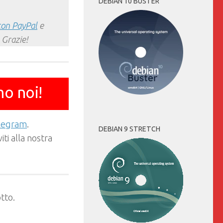
DEBIAN 10 BUSTER
con PayPal
e
 Grazie!
mo noi!
elegram
.
DEBIAN 9 STRETCH
ti alla nostra
tto.