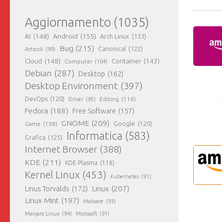
Aggiornamento
(1035)
AI
(148)
Android
(155)
Arch Linux
(133)
Bug
(215)
Canonical
(122)
Articoli
(99)
Cloud
(148)
Container
(143)
Computer
(104)
Debian
(287)
Desktop
(162)
Desktop Environment
(397)
DevOps
(120)
Editing
(110)
Driver
(95)
Fedora
(188)
Free Software
(157)
GNOME
(209)
Game
(108)
Google
(120)
Informatica
(583)
Grafica
(125)
Internet Browser
(388)
KDE
(211)
KDE Plasma
(118)
Kernel Linux
(453)
Kubernetes
(91)
Linux
(207)
Linus Torvalds
(172)
Linux Mint
(197)
Malware
(93)
Manjaro Linux
(94)
Microsoft
(91)