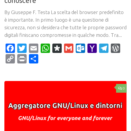
conoscere
By Giuseppe F. Testa La scelta del browser predefinito
è importante. In primo luogo è una questione di
sicurezza, non si desidera che tutte le proprie password
digitali finiscano compromesse in qualche modo. Tra...
Facebook
Twitter
Email
WhatsApp
Diaspora
Gmail
Outlook.c
Yahoo
Tele
Wo
Mail
Copy
Print
Condividi
Link
0