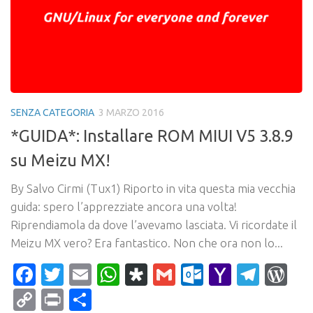
SENZA CATEGORIA
3 MARZO 2016
*GUIDA*: Installare ROM MIUI V5 3.8.9
su Meizu MX!
By Salvo Cirmi (Tux1) Riporto in vita questa mia vecchia
guida: spero l’apprezziate ancora una volta!
Riprendiamola da dove l’avevamo lasciata. Vi ricordate il
Meizu MX vero? Era fantastico. Non che ora non lo...
Facebook
Twitter
Email
WhatsApp
Diaspora
Gmail
Outlook.c
Yahoo
Tele
Wo
Mail
Copy
Print
Condividi