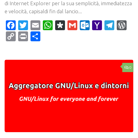
di Internet Explorer per la sua semplicità, immediatezza
e velocità, capisaldi fin dal lancio...
Facebook
Twitter
Email
WhatsApp
Diaspora
Gmail
Outlook.c
Yahoo
Tele
Wo
Mail
Copy
Print
Condividi
Link
0