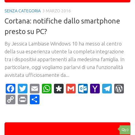
SENZA CATEGORIA
3 MARZO 2016
Cortana: notifiche dallo smartphone
presto su PC?
By Jessica Lambiase Windows 10 ha messo al centro
della sua esperienza utente la completa integrazione
tra i dispositivi appartenenti alla medesima famiglia. In
particolare, oggi vogliamo parlarvi di una funzionalità
avvistata ufficiosamente da...
Facebook
Twitter
Email
WhatsApp
Diaspora
Gmail
Outlook.c
Yahoo
Tele
Wo
Mail
Copy
Print
Condividi
Link
0