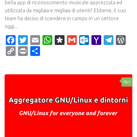
bella app di riconoscimento musicale apprezzata ed
utilizzata da migliaia e migliaia di utenti? Ebbene, il suo
team ha deciso di scendere in campo in un settore
oggi...
Facebook
Twitter
Email
WhatsApp
Diaspora
Gmail
Outlook.c
Yahoo
Tele
Wo
Mail
Copy
Print
Condividi
Link
0