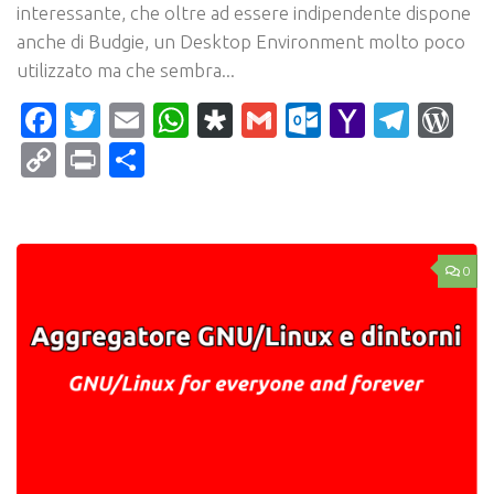
interessante, che oltre ad essere indipendente dispone
anche di Budgie, un Desktop Environment molto poco
utilizzato ma che sembra...
Facebook
Twitter
Email
WhatsApp
Diaspora
Gmail
Outlook.c
Yahoo
Tele
Wo
Mail
Copy
Print
Condividi
Link
0