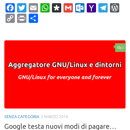
Facebook
Twitter
Email
WhatsApp
Diaspora
Gmail
Outlook.c
Yahoo
Tele
Wo
Mail
Copy
Print
Condividi
Link
0
SENZA CATEGORIA
3 MARZO 2016
Google testa nuovi modi di pagare…