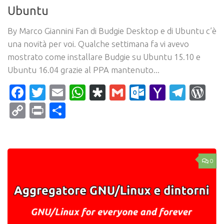
Ubuntu
By Marco Giannini Fan di Budgie Desktop e di Ubuntu c’è
una novità per voi. Qualche settimana fa vi avevo
mostrato come installare Budgie su Ubuntu 15.10 e
Ubuntu 16.04 grazie al PPA mantenuto...
Facebook
Twitter
Email
WhatsApp
Diaspora
Gmail
Outlook.c
Yahoo
Tele
Wo
Mail
Copy
Print
Condividi
Link
0