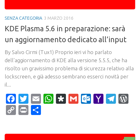
SENZA CATEGORIA
3 MARZO 2016
KDE Plasma 5.6 in preparazione: sarà
un aggiornamento dedicato all’input
By Salvo Cirmi (Tux1) Proprio ieri vi ho parlato
dell’aggiornamento di KDE alla versione 5.5.5, che ha
risolto un gravissimo problema di sicurezza relativo alla
lockscreen, e già adesso sembrano esserci novità per
il...
Facebook
Twitter
Email
WhatsApp
Diaspora
Gmail
Outlook.c
Yahoo
Tele
Wo
Mail
Copy
Print
Condividi
Link