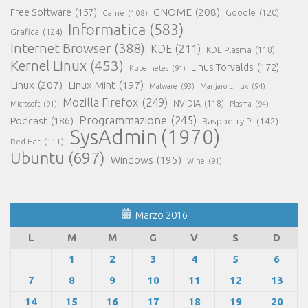
GNOME
(208)
Free Software
(157)
Google
(120)
Game
(108)
Informatica
(583)
Grafica
(124)
Internet Browser
(388)
KDE
(211)
KDE Plasma
(118)
Kernel Linux
(453)
Linus Torvalds
(172)
Kubernetes
(91)
Linux
(207)
Linux Mint
(197)
Malware
(93)
Manjaro Linux
(94)
Mozilla Firefox
(249)
NVIDIA
(118)
Microsoft
(91)
Plasma
(94)
Programmazione
(245)
Podcast
(186)
Raspberry Pi
(142)
SysAdmin
(1970)
Red Hat
(111)
Ubuntu
(697)
Windows
(195)
Wine
(91)
Marzo 2016
L
M
M
G
V
S
D
1
2
3
4
5
6
7
8
9
10
11
12
13
14
15
16
17
18
19
20