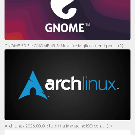
GNOME 50.3 e GNOME 49.8: Novità e Miglioramenti per…
(2)
Arch Linux 2026.08.01: la prima immagine ISO con…
(1)