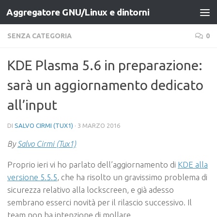
Aggregatore GNU/Linux e dintorni
Salta al contenuto
SENZA CATEGORIA
0
KDE Plasma 5.6 in preparazione:
sarà un aggiornamento dedicato
all’input
DI
SALVO CIRMI (TUX1)
·
3 MARZO 2016
By
Salvo Cirmi (Tux1)
Proprio ieri vi ho parlato dell’aggiornamento di
KDE alla
versione 5.5.5
, che ha risolto un gravissimo problema di
sicurezza relativo alla lockscreen, e già adesso
sembrano esserci novità per il rilascio successivo. Il
team non ha intenzione di mollare.