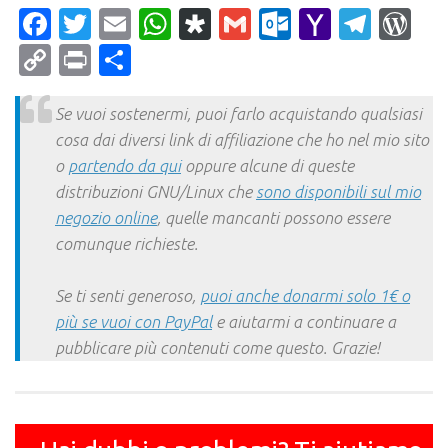
Facebook
Twitter
Email
WhatsApp
Diaspora
Gmail
Outlook.c
Yahoo
Tele
Wo
Mail
Copy
Print
Condividi
Link
Se vuoi sostenermi, puoi farlo acquistando qualsiasi
cosa dai diversi link di affiliazione che ho nel mio sito
o
partendo da qui
oppure alcune di queste
distribuzioni GNU/Linux che
sono disponibili sul mio
negozio online
, quelle mancanti possono essere
comunque richieste.
Se ti senti generoso,
puoi anche donarmi solo 1€ o
più se vuoi con PayPal
e aiutarmi a continuare a
pubblicare più contenuti come questo. Grazie!