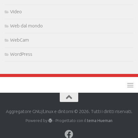
Video
Web dal mondo
WebCam
WordPress
Aggregatore GNU/Linux e dintorni © 2026. Tutti i diritti riservati.
Powered by
- Progettato con il
tema Hueman