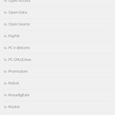
Open Access
Open Data
Open Source
PayPal
PC e dintorni
PC GNU/Linux
Promozioni
Robot
Rosadigitale
Router