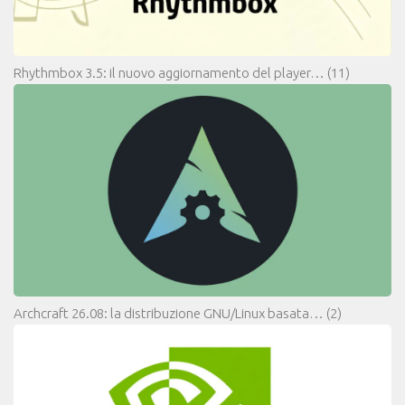
Rhythmbox 3.5: il nuovo aggiornamento del player…
(11)
Archcraft 26.08: la distribuzione GNU/Linux basata…
(2)