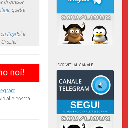
e di queste
nline
, quelle
con PayPal
e
 Grazie!
ISCRIVITI AL CANALE
mo noi!
elegram
.
ti alla nostra