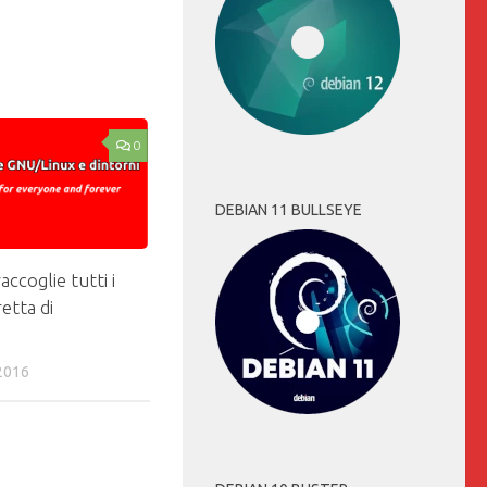
0
DEBIAN 11 BULLSEYE
accoglie tutti i
retta di
2016