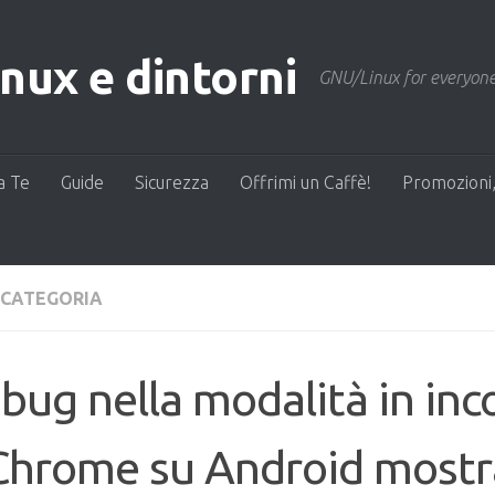
ux e dintorni
GNU/Linux for everyone
a Te
Guide
Sicurezza
Offrimi un Caffè!
Promozioni,
 CATEGORIA
bug nella modalità in inc
Chrome su Android mostra