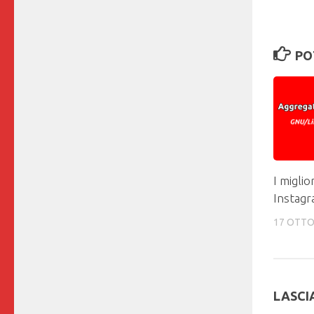
PO
I miglio
Instag
17 OTTO
LASCI