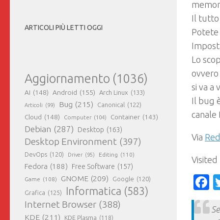
memoriz
Il tutt
ARTICOLI PIÙ LETTI OGGI
Potete 
Impost
Lo scop
ovvero 
Aggiornamento
(1036)
si va a
AI
(148)
Android
(155)
Arch Linux
(133)
Il bug 
Bug
(215)
Canonical
(122)
Articoli
(99)
canale 
Cloud
(148)
Container
(143)
Computer
(104)
Debian
(287)
Desktop
(163)
Via
Red
Desktop Environment
(397)
DevOps
(120)
Editing
(110)
Driver
(95)
Visited
Fedora
(188)
Free Software
(157)
F
GNOME
(209)
Game
(108)
Google
(120)
Informatica
(583)
Grafica
(125)
Internet Browser
(388)
Se
KDE
(211)
KDE Plasma
(118)