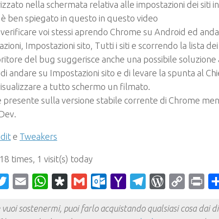
zato nella schermata relativa alle impostazioni dei siti int
o è ben spiegato in questo in questo video
verificare voi stessi aprendo Chrome su Android ed anda
azioni
,
Impostazioni sito
,
Tutti i siti
e scorrendo la lista dei s
ritore del bug suggerisce anche una possibile soluzione
di andare su Impostazioni sito e di levare la spunta al C
 visualizzare a tutto schermo un filmato.
è presente sulla versione stabile corrente di Chrome men
Dev.
dit
e
Tweakers
 18 times, 1 visit(s) today
acebook
Twitter
Email
WhatsApp
Diaspora
Gmail
Outlook.com
Yahoo
Telegram
WordPr
Cop
Pr
Mail
Link
 vuoi sostenermi, puoi farlo acquistando qualsiasi cosa dai div