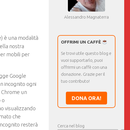
Alessandro Magnaterra
e) è una modalità
OFFRIMI UN CAFFÈ
ella nostra
Se trovi utile questo blog e
er mobili per
vuoi supportarlo, puoi
offrirmi un caffè con una
donazione. Grazie per il
igge Google
tuo contributo!
in incognito ogni
 a Chrome un
DONA ORA!
 o
o visualizzando
ilmato che
incognito resterà
Cerca nel blog