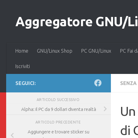
Salta al contenuto
Aggregatore GNU/Lin
Home
GNU/Linux Shop
PC GNU/Linux
PC Fai d
Iscriviti
SEGUICI:
SENZA
ARTICOLO SUCCESSIVO
Un 
Alpha: il PC da 9 dollari diventa realtà
ARTICOLO PRECEDENTE
di 
Aggiungere e trovare sticker su