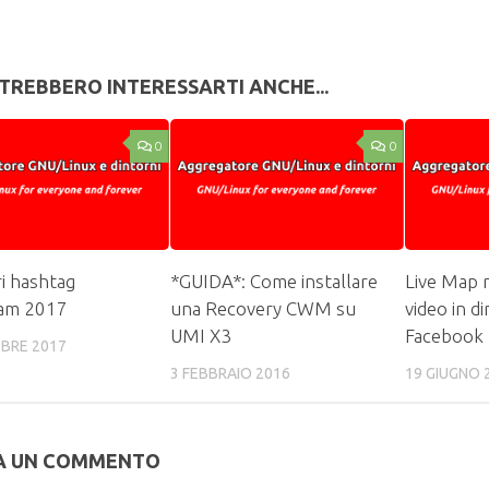
TREBBERO INTERESSARTI ANCHE...
0
0
ri hashtag
*GUIDA*: Come installare
Live Map r
ram 2017
una Recovery CWM su
video in di
UMI X3
Facebook
BRE 2017
3 FEBBRAIO 2016
19 GIUGNO 
A UN COMMENTO