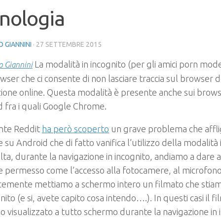
nologia
 GIANNINI
·
27 SETTEMBRE 2015
La modalità in incognito (per gli amici porn mod
 Giannini
wser che ci consente di non lasciare traccia sul browser d
ione online. Questa modalità è presente anche sui brows
 fra i quali Google Chrome.
nte Reddit
ha però scoperto
un grave problema che affl
su Android che di fatto vanifica l’utilizzo della modalità 
lta, durante la navigazione in incognito, andiamo a dare
 permesso come l’accesso alla fotocamere, al microfono
cemente mettiamo a schermo intero un filmato che stiam
gnito (e si, avete capito cosa intendo….). In questi casi il f
 visualizzato a tutto schermo durante la navigazione in 