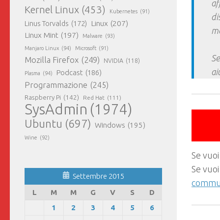
af
Kernel Linux
(453)
Kubernetes
(91)
di
Linux
(207)
Linus Torvalds
(172)
ma
Linux Mint
(197)
Malware
(93)
Manjaro Linux
(94)
Microsoft
(91)
Se
Mozilla Firefox
(249)
NVIDIA
(118)
ai
Podcast
(186)
Plasma
(94)
Programmazione
(245)
Raspberry Pi
(142)
Red Hat
(111)
SysAdmin
(1974)
Ubuntu
(697)
Windows
(195)
Wine
(92)
Se vuoi
Se vuoi
Settembre 2015
commun
L
M
M
G
V
S
D
1
2
3
4
5
6