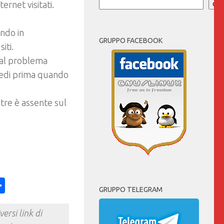
ernet visitati.
Cer
ndo in
GRUPPO FACEBOOK
iti.
 al problema
hiedi prima quando
tre è assente sul
ess
y
int
Condividi
GRUPPO TELEGRAM
ersi link di