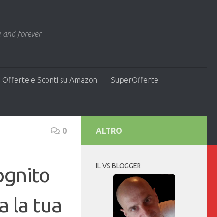
 and forever
 Offerte e Sconti su Amazon
SuperOfferte
0
ALTRO
IL VS BLOGGER
ognito
 la tua