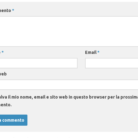
mento
*
e
*
Email
*
web
lva il mio nome, email e sito web in questo browser per la prossim
ento.