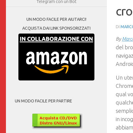
Telegram con un Bot
cro
UN MODO FACILE PER AIUTARCI!
DI
MARCO
ACQUISTA DAI LINK SPONSORIZZATI
By
Marco
del bro
navigaz
Android
Un ute
Chrome 
qual vo
UN MODO FACILE PER PARTIRE
qualche
sempli
in inco
abbiamo