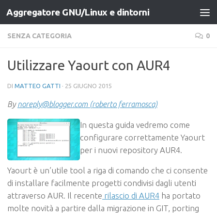
Aggregatore GNU/Linux e dintorni
Salta al contenuto
SENZA CATEGORIA
0
Utilizzare Yaourt con AUR4
DI
MATTEO GATTI
·
25 GIUGNO 2015
By
noreply@blogger.com (roberto ferramosca)
In questa guida vedremo come
configurare correttamente Yaourt
per i nuovi repository AUR4.
Yaourt è un’utile tool a riga di comando che ci consente
di installare facilmente progetti condivisi dagli utenti
attraverso AUR.
Il recente
rilascio di AUR4
ha portato
molte novità a partire dalla migrazione in GIT, porting