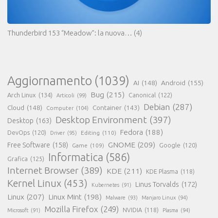
Thunderbird 153 “Meadow”: la nuova…
(4)
Aggiornamento
(1039)
AI
(148)
Android
(155)
Bug
(215)
Arch Linux
(134)
Canonical
(122)
Articoli
(99)
Debian
(287)
Cloud
(148)
Container
(143)
Computer
(104)
Desktop Environment
(397)
Desktop
(163)
Fedora
(188)
DevOps
(120)
Editing
(110)
Driver
(95)
GNOME
(209)
Free Software
(158)
Game
(109)
Google
(120)
Informatica
(586)
Grafica
(125)
Internet Browser
(389)
KDE
(211)
KDE Plasma
(118)
Kernel Linux
(453)
Linus Torvalds
(172)
Kubernetes
(91)
Linux
(207)
Linux Mint
(198)
Malware
(93)
Manjaro Linux
(94)
Mozilla Firefox
(249)
NVIDIA
(118)
Microsoft
(91)
Plasma
(94)