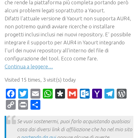
che rende la piattaforma più completa portando però
alcuni problemi legati soprattutto a Yaourt.
Difatti
l’attuale versione di Yaourt non supporta AUR4,
non potremo quindi avviare ricerche o installare
progetti inclusi inclusi nei nuovi repository. E’ possibile
integrare il
supporto per AUR4 in Yaourt
integrando
l’url dei nuovi repository all’interno del file di
configurazione del tool. Ecco come fare.
Continua a leggere…
Visited 15 times, 3 visit(s) today
Facebook
Twitter
Email
WhatsApp
Diaspora
Gmail
Outlook.c
Yahoo
Tele
Wo
Mail
Copy
Print
Condividi
Link
Se vuoi sostenermi, puoi farlo acquistando qualsiasi
cosa dai diversi link di affiliazione che ho nel mio sito
o
partendo da qui
oppure alcune di queste