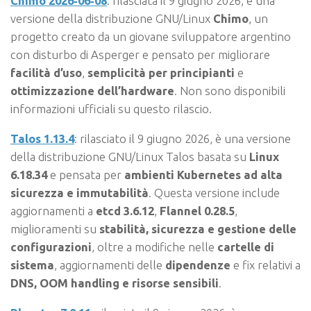
Chimo 2026‑06‑08
: rilasciata il 9 giugno 2026, è una
versione della distribuzione GNU/Linux
Chimo
, un
progetto creato da un giovane sviluppatore argentino
con disturbo di Asperger e pensato per migliorare
facilità d’uso
,
semplicità per principianti
e
ottimizzazione dell’hardware
. Non sono disponibili
informazioni ufficiali su questo rilascio.
Talos 1.13.4
: rilasciato il 9 giugno 2026, è una versione
della distribuzione GNU/Linux Talos basata su
Linux
6.18.34
e pensata per
ambienti Kubernetes ad alta
sicurezza e immutabilità
. Questa versione include
aggiornamenti a
etcd 3.6.12
,
Flannel 0.28.5
,
miglioramenti su
stabilità, sicurezza e gestione delle
configurazioni
, oltre a modifiche nelle
cartelle di
sistema
, aggiornamenti delle
dipendenze
e fix relativi a
DNS, OOM handling e risorse sensibili
.