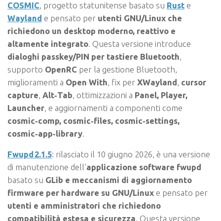
COSMIC
, progetto statunitense basato su
Rust
e
Wayland
e pensato per
utenti GNU/Linux che
richiedono un desktop moderno, reattivo e
altamente integrato
. Questa versione introduce
dialoghi passkey/PIN per tastiere Bluetooth
,
supporto
OpenRC
per la gestione Bluetooth,
miglioramenti a
Open With
, fix per
XWayland
,
cursor
capture
,
Alt‑Tab
, ottimizzazioni a
Panel, Player,
Launcher
, e aggiornamenti a componenti come
cosmic‑comp, cosmic‑files, cosmic‑settings,
cosmic‑app‑library
.
Fwupd 2.1.5
: rilasciato il 10 giugno 2026, è una versione
di manutenzione dell’
applicazione software fwupd
basato su
GLib e meccanismi di aggiornamento
firmware per hardware su GNU/Linux
e pensato per
utenti e amministratori che richiedono
compatibilità estesa e sicurezza
. Questa versione