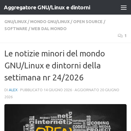
Aggregatore GNU/Linux e dintorni
Salta al contenuto
GNU/LINUX
/
MONDO GNU/LINUX
/
OPEN SOURCE
/
SOFTWARE
/
WEB DAL MONDO
1
Le notizie minori del mondo
GNU/Linux e dintorni della
settimana nr 24/2026
DI
ALEX
· PUBBLICATO
14 GIUGNO 2026
· AGGIORNATO
20 GIUGNO
2026