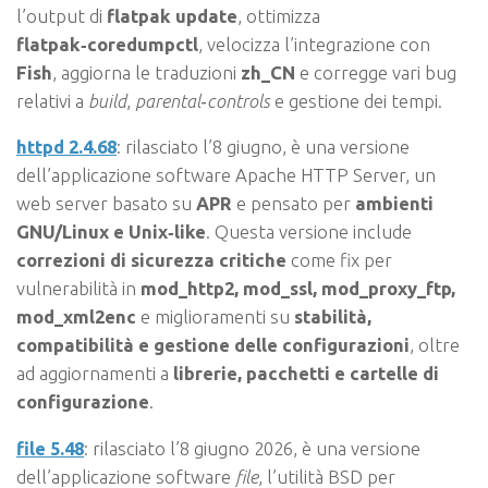
l’output di
flatpak update
, ottimizza
flatpak‑coredumpctl
, velocizza l’integrazione con
Fish
, aggiorna le traduzioni
zh_CN
e corregge vari bug
relativi a
build
,
parental‑controls
e gestione dei tempi.
httpd 2.4.68
: rilasciato l’8 giugno, è una versione
dell’applicazione software Apache HTTP Server, un
web server basato su
APR
e pensato per
ambienti
GNU/Linux e Unix‑like
. Questa versione include
correzioni di sicurezza critiche
come fix per
vulnerabilità in
mod_http2, mod_ssl, mod_proxy_ftp,
mod_xml2enc
e miglioramenti su
stabilità,
compatibilità e gestione delle configurazioni
, oltre
ad aggiornamenti a
librerie, pacchetti e cartelle di
configurazione
.
file 5.48
: rilasciato l’8 giugno 2026, è una versione
dell’applicazione software
file
, l’utilità BSD per