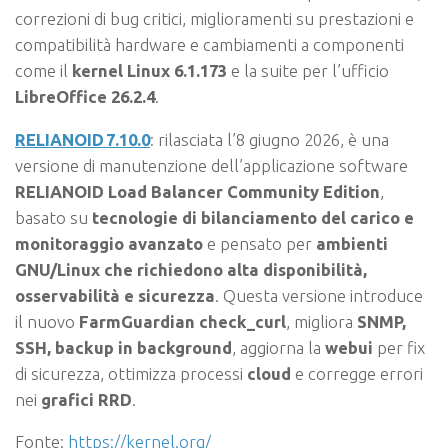
correzioni di bug critici, miglioramenti su prestazioni e
compatibilità hardware e cambiamenti a componenti
come il
kernel Linux 6.1.173
e la suite per l’ufficio
LibreOffice 26.2.4
.
RELIANOID 7.10.0
: rilasciata l’8 giugno 2026, è una
versione di manutenzione dell’applicazione software
RELIANOID Load Balancer Community Edition
,
basato su
tecnologie di bilanciamento del carico e
monitoraggio avanzato
e pensato per
ambienti
GNU/Linux che richiedono alta disponibilità,
osservabilità e sicurezza
. Questa versione introduce
il nuovo
FarmGuardian check_curl
, migliora
SNMP,
SSH, backup in background
, aggiorna la
webui
per fix
di sicurezza, ottimizza processi
cloud
e corregge errori
nei
grafici RRD
.
Fonte:
https://kernel.org/