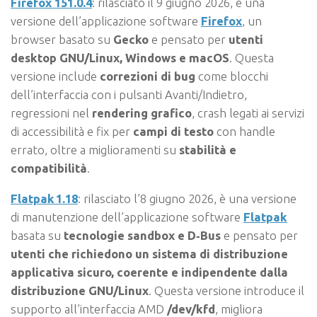
Firefox 151.0.4
: rilasciato il 9 giugno 2026, è una
versione dell’applicazione software
Firefox
, un
browser basato su
Gecko
e pensato per
utenti
desktop GNU/Linux, Windows e macOS
. Questa
versione include
correzioni di bug
come blocchi
dell’interfaccia con i pulsanti Avanti/Indietro,
regressioni nel
rendering grafico
, crash legati ai servizi
di accessibilità e fix per
campi di testo
con handle
errato, oltre a miglioramenti su
stabilità e
compatibilità
.
Flatpak 1.18
: rilasciato l’8 giugno 2026, è una versione
di manutenzione dell’applicazione software
Flatpak
basata su
tecnologie sandbox e D‑Bus
e pensato per
utenti che richiedono un sistema di distribuzione
applicativa sicuro, coerente e indipendente dalla
distribuzione GNU/Linux
. Questa versione introduce il
supporto all’interfaccia AMD
/dev/kfd
, migliora