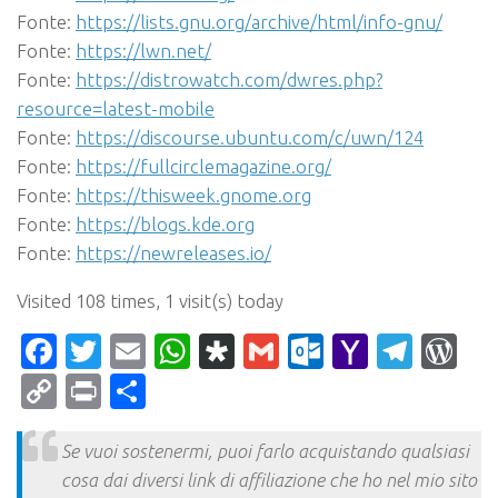
Fonte:
https://lists.gnu.org/archive/html/info-gnu/
Fonte:
https://lwn.net/
Fonte:
https://distrowatch.com/dwres.php?
resource=latest-mobile
Fonte:
https://discourse.ubuntu.com/c/uwn/124
Fonte:
https://fullcirclemagazine.org/
Fonte:
https://thisweek.gnome.org
Fonte:
https://blogs.kde.org
Fonte:
https://newreleases.io/
Visited 108 times, 1 visit(s) today
Facebook
Twitter
Email
WhatsApp
Diaspora
Gmail
Outlook.c
Yahoo
Tele
Wo
Mail
Copy
Print
Condividi
Link
Se vuoi sostenermi, puoi farlo acquistando qualsiasi
cosa dai diversi link di affiliazione che ho nel mio sito