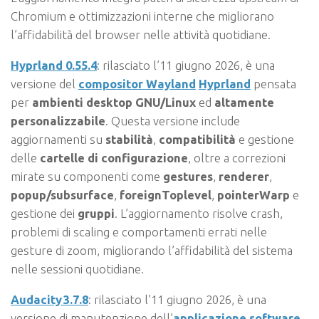
Chromium e ottimizzazioni interne che migliorano
l’affidabilità del browser nelle attività quotidiane.
Hyprland 0.55.4
: rilasciato l’11 giugno 2026, è una
versione del
compositor Wayland
Hyprland
pensata
per
ambienti desktop GNU/Linux
ed
altamente
personalizzabile
. Questa versione include
aggiornamenti su
stabilità
,
compatibilità
e gestione
delle
cartelle di configurazione
, oltre a correzioni
mirate su componenti come
gestures
,
renderer
,
popup/subsurface
,
foreignToplevel
,
pointerWarp
e
gestione dei
gruppi
. L’aggiornamento risolve crash,
problemi di scaling e comportamenti errati nelle
gesture di zoom, migliorando l’affidabilità del sistema
nelle sessioni quotidiane.
Audacity 3.7.8
: rilasciato l’11 giugno 2026, è una
versione di manutenzione dell’
applicazione software