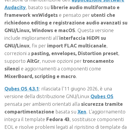
Audacity
, basato su
librerie audio multiformato e
framework wxWidgets
e pensato per
utenti che
richiedono editing e registrazione audio avanzati su
GNU/Linux, Windows e macOS
. Questa versione
include miglioramenti all’
interfaccia HiDPI su
GNU/Linux
, fix per
import FLAC multicanale
,
correzioni a
pasting, envelopes, Distortion preset
,
supporto
AltGr
, nuove opzioni per
troncamento
silenzi
e aggiornamenti a componenti come
MixerBoard, scripting e macro
.
Qubes OS 4.3.1
: rilasciata l’11 giugno 2026, è una
versione della distribuzione GNU/Linux
Qubes OS
pensata per ambienti orientati alla
sicurezza tramite
compartimentazione
basata su
Xen
. L’aggiornamento
integra il template
Fedora 43
, sostituisce componenti
EOL e risolve problemi legati al ripristino di template da