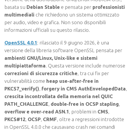
basata su
Debian Stable
e pensata per
professionisti
multimediali
che richiedono un sistema ottimizzato
per audio, video e grafica. Non sono disponibili
informazioni ufficiali su questo rilascio.
OpenSSL 4.0.1
: rilasciato il 9 giugno 2026, è una
versione della libreria software OpenSSL pensata per
ambienti GNU/Linux, Unix‑like e sistemi
multipiattaforma
. Questa versione include numerose
correzioni di sicurezza critiche
, tra cui fix per
vulnerabilità come
heap use‑after‑free in
PKCS7_verify()
,
forgery in CMS AuthEnvelopedData
,
crescita incontrollata della memoria nel QUIC
PATH_CHALLENGE
,
double‑free in OCSP stapling
,
overflow e over‑read ASN.1
, problemi in
CMS
,
PKCS#12
,
OCSP
,
CRMF
, oltre a regressioni introdotte
in OpenSSL 4.0.0 che causavano crash nei comandi