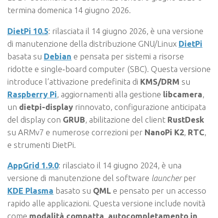
termina domenica 14 giugno 2026.
DietPi 10.5
: rilasciata il 14 giugno 2026, è una versione
di manutenzione della distribuzione GNU/Linux
DietPi
basata su
Debian
e pensata per sistemi a risorse
ridotte e single‑board computer (SBC). Questa versione
introduce l’attivazione predefinita di
KMS/DRM
su
Raspberry Pi
, aggiornamenti alla gestione
libcamera
,
un
dietpi-display
rinnovato, configurazione anticipata
del display con
GRUB
, abilitazione del client
RustDesk
su ARMv7 e numerose correzioni per
NanoPi K2
,
RTC
,
e strumenti DietPi.
AppGrid 1.9.0
: rilasciato il 14 giugno 2024, è una
versione di manutenzione del software
launcher
per
KDE Plasma
basato su
QML
e pensato per un accesso
rapido alle applicazioni. Questa versione include novità
come
modalità compatta
,
autocompletamento in