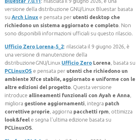
Bluestar 7.0.11
: rilasciata il 9 giugno 2026, è una
versione della distribuzione GNU/Linux Bluestar basata
su
Arch Linux
e pensata per
utenti desktop che
richiedono un sistema aggiornato e completo
. Non
sono disponibili informazioni ufficiali su questo rilascio.
Ufficio Zero Lorena‑5_2
: rilasciata il 9 giugno 2026, è
una versione di manutenzione della
distribuzione GNU/Linux
Ufficio Zero
Lorena
, basata su
PCLinuxOS
e pensata per
utenti che richiedono un
ambiente Xfce stabile, aggiornato e uniforme con le
altre edizioni del progetto
. Questa versione
introduce
allineamenti funzionali con Ayah e Anna
,
migliora
gestione aggiornamenti
, integra
patch
correttive proprie
, aggiorna
pacchetti rpm
, ottimizza
look&feel
e segna l’ultima edizione basata su
PCLinuxOS
.