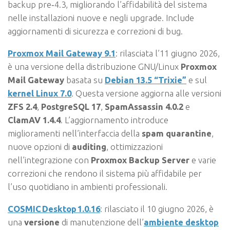
backup pre‑4.3, migliorando l’affidabilità del sistema
nelle installazioni nuove e negli upgrade. Include
aggiornamenti di sicurezza e correzioni di bug.
Proxmox Mail Gateway 9.1
: rilasciata l’11 giugno 2026,
è una versione della distribuzione GNU/Linux
Proxmox
Mail Gateway
basata su
Debian 13.5 “Trixie”
e sul
kernel Linux 7.0
. Questa versione aggiorna alle versioni
ZFS 2.4
,
PostgreSQL 17
,
SpamAssassin 4.0.2
e
ClamAV 1.4.4
. L’aggiornamento introduce
miglioramenti nell’interfaccia della
spam quarantine
,
nuove opzioni di
auditing
, ottimizzazioni
nell’integrazione con
Proxmox Backup Server
e varie
correzioni che rendono il sistema più affidabile per
l’uso quotidiano in ambienti professionali.
COSMIC Desktop 1.0.16
: rilasciato il 10 giugno 2026, è
una
versione
di manutenzione dell’
ambiente desktop