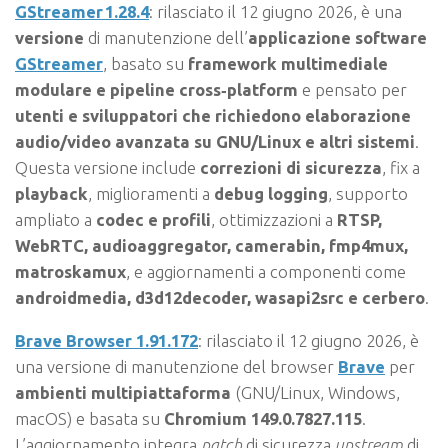
GStreamer 1.28.4
: rilasciato il 12 giugno 2026, è una
versione
di manutenzione dell’
applicazione software
GStreamer
, basato su
framework multimediale
modulare e pipeline cross‑platform
e pensato per
utenti e sviluppatori che richiedono elaborazione
audio/video avanzata su GNU/Linux e altri sistemi
.
Questa versione include
correzioni di sicurezza
, fix a
playback
, miglioramenti a
debug logging
, supporto
ampliato a
codec e profili
, ottimizzazioni a
RTSP,
WebRTC, audioaggregator, camerabin, fmp4mux,
matroskamux
, e aggiornamenti a componenti come
androidmedia, d3d12decoder, wasapi2src e cerbero
.
Brave Browser 1.91.172
: rilasciato il 12 giugno 2026, è
una versione di manutenzione del browser
Brave
per
ambienti multipiattaforma
(GNU/Linux, Windows,
macOS) e basata su
Chromium 149.0.7827.115
.
L’aggiornamento integra
patch
di sicurezza
upstream
di