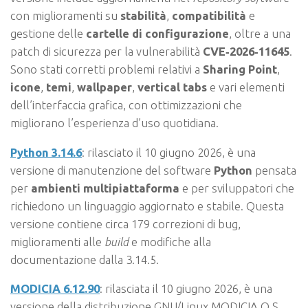
con miglioramenti su
stabilità
,
compatibilità
e
gestione delle
cartelle di configurazione
, oltre a una
patch di sicurezza per la vulnerabilità
CVE‑2026‑11645
.
Sono stati corretti problemi relativi a
Sharing Point
,
icone
,
temi
,
wallpaper
,
vertical tabs
e vari elementi
dell’interfaccia grafica, con ottimizzazioni che
migliorano l’esperienza d’uso quotidiana.
Python 3.14.6
: rilasciato il 10 giugno 2026, è una
versione di manutenzione del software
Python
pensata
per
ambienti multipiattaforma
e per sviluppatori che
richiedono un linguaggio aggiornato e stabile. Questa
versione contiene circa 179 correzioni di bug,
miglioramenti alle
build
e modifiche alla
documentazione dalla 3.14.5.
MODICIA 6.12.90
: rilasciata il 10 giugno 2026, è una
versione della distribuzione GNU/Linux MODICIA O.S.,