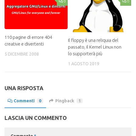
0
0
110 pagine di errore 404
Il floppy è una reliquia del
creative e divertenti
passato, il Kernel Linux non
lo supporterà più
5 DICEMBRE 2008
1 AGOSTO 2019
UNA RISPOSTA
Commenti
0
Pingback
1
LASCIA UN COMMENTO