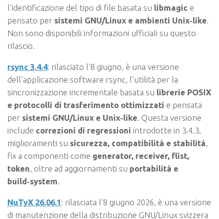
l’identificazione del tipo di file basata su
libmagic
e
pensato per
sistemi GNU/Linux e ambienti Unix‑like
.
Non sono disponibili informazioni ufficiali su questo
rilascio.
rsync 3.4.4
: rilasciato l’8 giugno, è una versione
dell’applicazione software rsync, l’utilità per la
sincronizzazione incrementale basata su
librerie POSIX
e protocolli di trasferimento ottimizzati
e pensata
per
sistemi GNU/Linux e Unix‑like
. Questa versione
include
correzioni di regressioni
introdotte in 3.4.3,
miglioramenti su
sicurezza, compatibilità e stabilità
,
fix a componenti come
generator, receiver, flist,
token
, oltre ad aggiornamenti su
portabilità e
build‑system
.
NuTyX 26.06.1
: rilasciata l’8 giugno 2026, è una versione
di manutenzione della distribuzione GNU/Linux svizzera