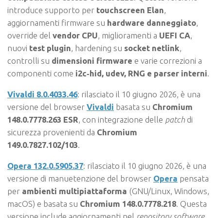
introduce supporto per
touchscreen Elan
,
aggiornamenti firmware su
hardware danneggiato
,
override del
vendor CPU
, miglioramenti a
UEFI CA
,
nuovi
test plugin
, hardening su
socket netlink
,
controlli su
dimensioni firmware
e varie correzioni a
componenti come
i2c‑hid, udev, RNG e parser interni
.
Vivaldi 8.0.4033.46
: rilasciato il 10 giugno 2026, è una
versione del browser
Vivaldi
basata su
Chromium
148.0.7778.263 ESR
, con integrazione delle
patch
di
sicurezza provenienti da
Chromium
149.0.7827.102/103
.
Opera 132.0.5905.37
: rilasciato il 10 giugno 2026, è una
versione di manuetenzione del browser
Opera
pensata
per
ambienti multipiattaforma
(GNU/Linux, Windows,
macOS) e basata su
Chromium 148.0.7778.218
. Questa
versione include aggiornamenti nel
repository software