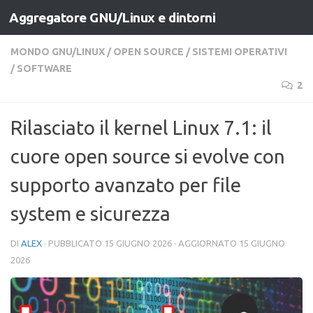
Aggregatore GNU/Linux e dintorni
Salta al contenuto
MONDO GNU/LINUX
/
OPEN SOURCE
/
SISTEMI OPERATIVI
/
SOFTWARE
2
Rilasciato il kernel Linux 7.1: il
cuore open source si evolve con
supporto avanzato per file
system e sicurezza
DI
ALEX
· PUBBLICATO
15 GIUGNO 2026
· AGGIORNATO
15 GIUGNO
2026