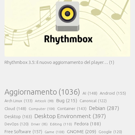
Rhythmbox 3.5: il nuovo aggiornamento del player…
(1)
Aggiornamento
(1036)
AI
(148)
Android
(155)
Bug
(215)
Arch Linux
(133)
Canonical
(122)
Articoli
(99)
Debian
(287)
Cloud
(148)
Container
(143)
Computer
(104)
Desktop Environment
(397)
Desktop
(163)
Fedora
(188)
DevOps
(120)
Editing
(110)
Driver
(95)
GNOME
(209)
Free Software
(157)
Game
(108)
Google
(120)