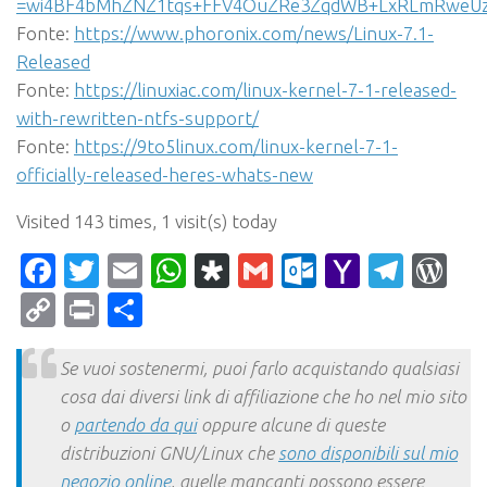
=wi4BF4bMhZNZ1tqs+FFV4OuZRe3ZqdWB+LxRLmRweUzQ
Fonte:
https://www.phoronix.com/news/Linux-7.1-
Released
Fonte:
https://linuxiac.com/linux-kernel-7-1-released-
with-rewritten-ntfs-support/
Fonte:
https://9to5linux.com/linux-kernel-7-1-
officially-released-heres-whats-new
Visited 143 times, 1 visit(s) today
Facebook
Twitter
Email
WhatsApp
Diaspora
Gmail
Outlook.c
Yahoo
Tele
Wo
Mail
Copy
Print
Condividi
Link
Se vuoi sostenermi, puoi farlo acquistando qualsiasi
cosa dai diversi link di affiliazione che ho nel mio sito
o
partendo da qui
oppure alcune di queste
distribuzioni GNU/Linux che
sono disponibili sul mio
negozio online
, quelle mancanti possono essere