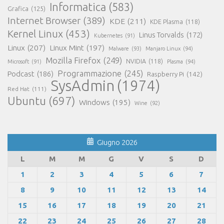
Informatica
(583)
Grafica
(125)
Internet Browser
(389)
KDE
(211)
KDE Plasma
(118)
Kernel Linux
(453)
Linus Torvalds
(172)
Kubernetes
(91)
Linux
(207)
Linux Mint
(197)
Malware
(93)
Manjaro Linux
(94)
Mozilla Firefox
(249)
NVIDIA
(118)
Microsoft
(91)
Plasma
(94)
Programmazione
(245)
Podcast
(186)
Raspberry Pi
(142)
SysAdmin
(1974)
Red Hat
(111)
Ubuntu
(697)
Windows
(195)
Wine
(92)
Giugno 2026
L
M
M
G
V
S
D
1
2
3
4
5
6
7
8
9
10
11
12
13
14
15
16
17
18
19
20
21
22
23
24
25
26
27
28