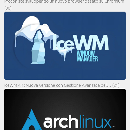
Proton sta sviluppando un nuovo browser basato su Chromium
(30)
IceWM 4.1: Nuova Versione con Gestione Avanzata del…
(21)