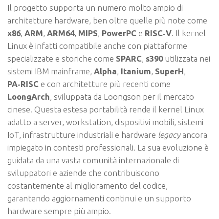
Il progetto supporta un numero molto ampio di
architetture hardware, ben oltre quelle più note come
x86
,
ARM
,
ARM64
,
MIPS
,
PowerPC
e
RISC‑V
. Il kernel
Linux è infatti compatibile anche con piattaforme
specializzate e storiche come
SPARC
,
s390
utilizzata nei
sistemi IBM mainframe,
Alpha
,
Itanium
,
SuperH
,
PA‑RISC
e con architetture più recenti come
LoongArch
, sviluppata da Loongson per il mercato
cinese. Questa estesa portabilità rende il kernel Linux
adatto a server, workstation, dispositivi mobili, sistemi
IoT, infrastrutture industriali e hardware
legacy
ancora
impiegato in contesti professionali. La sua evoluzione è
guidata da una vasta comunità internazionale di
sviluppatori e aziende che contribuiscono
costantemente al miglioramento del codice,
garantendo aggiornamenti continui e un supporto
hardware sempre più ampio.