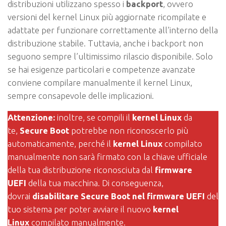
distribuzioni utilizzano spesso i
backport
, ovvero
versioni del kernel Linux più aggiornate ricompilate e
adattate per funzionare correttamente all’interno della
distribuzione stabile. Tuttavia, anche i backport non
seguono sempre l’ultimissimo rilascio disponibile. Solo
se hai esigenze particolari e competenze avanzate
conviene compilare manualmente il kernel Linux,
sempre consapevole delle implicazioni.
Attenzione:
inoltre, se compili il
kernel Linux
da
te,
Secure Boot
potrebbe non riconoscerlo più
automaticamente, perché il
kernel Linux
compilato
manualmente non sarà firmato con la chiave ufficiale
della tua distribuzione riconosciuta dal
firmware
UEFI
della tua macchina. Di conseguenza,
dovrai
disabilitare Secure Boot nel firmware UEFI
del
tuo sistema per poter avviare il nuovo
kernel
Linux
compilato manualmente.