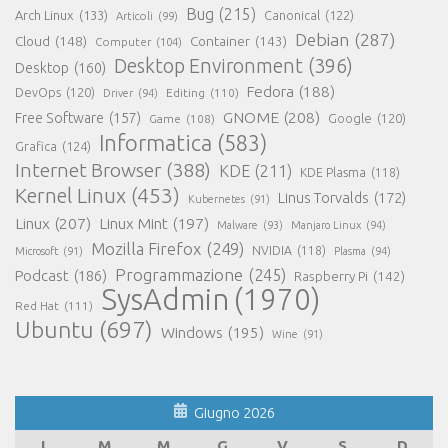
Bug
(215)
Arch Linux
(133)
Canonical
(122)
Articoli
(99)
Debian
(287)
Cloud
(148)
Container
(143)
Computer
(104)
Desktop Environment
(396)
Desktop
(160)
Fedora
(188)
DevOps
(120)
Editing
(110)
Driver
(94)
GNOME
(208)
Free Software
(157)
Google
(120)
Game
(108)
Informatica
(583)
Grafica
(124)
Internet Browser
(388)
KDE
(211)
KDE Plasma
(118)
Kernel Linux
(453)
Linus Torvalds
(172)
Kubernetes
(91)
Linux
(207)
Linux Mint
(197)
Malware
(93)
Manjaro Linux
(94)
Mozilla Firefox
(249)
NVIDIA
(118)
Microsoft
(91)
Plasma
(94)
Programmazione
(245)
Podcast
(186)
Raspberry Pi
(142)
SysAdmin
(1970)
Red Hat
(111)
Ubuntu
(697)
Windows
(195)
Wine
(91)
Giugno 2026
L
M
M
G
V
S
D