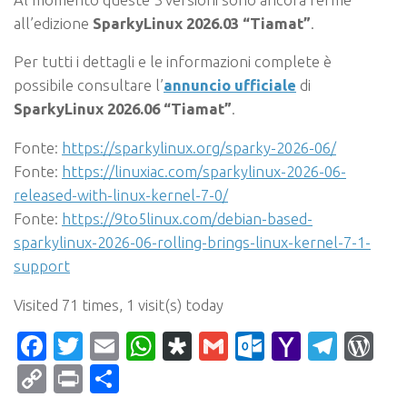
all’edizione
SparkyLinux 2026.03 “Tiamat”
.
Per tutti i dettagli e le informazioni complete è
possibile consultare l’
annuncio ufficiale
di
SparkyLinux 2026.06 “Tiamat”
.
Fonte:
https://sparkylinux.org/sparky-2026-06/
Fonte:
https://linuxiac.com/sparkylinux-2026-06-
released-with-linux-kernel-7-0/
Fonte:
https://9to5linux.com/debian-based-
sparkylinux-2026-06-rolling-brings-linux-kernel-7-1-
support
Visited 71 times, 1 visit(s) today
Facebook
Twitter
Email
WhatsApp
Diaspora
Gmail
Outlook.c
Yahoo
Tele
Wo
Mail
Copy
Print
Condividi