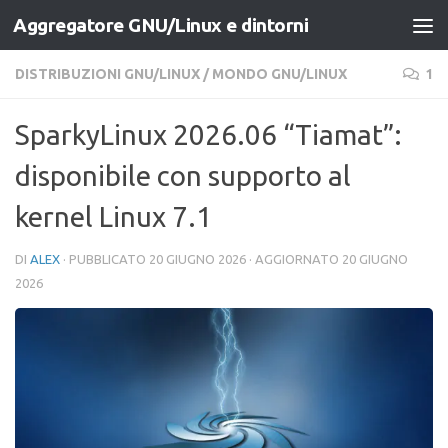
Aggregatore GNU/Linux e dintorni
Salta al contenuto
DISTRIBUZIONI GNU/LINUX
/
MONDO GNU/LINUX
1
SparkyLinux 2026.06 “Tiamat”:
disponibile con supporto al
kernel Linux 7.1
DI
ALEX
· PUBBLICATO
20 GIUGNO 2026
· AGGIORNATO
20 GIUGNO
2026