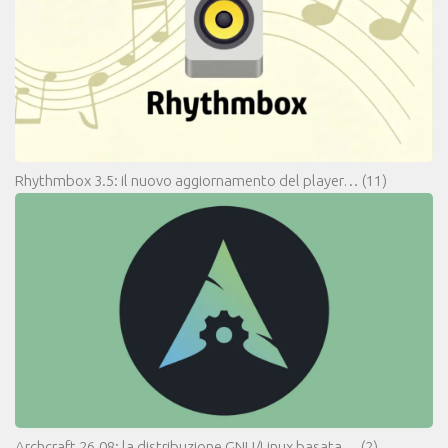
Rhythmbox 3.5: il nuovo aggiornamento del player…
(11)
Archcraft 26.08: la distribuzione GNU/Linux basata…
(2)