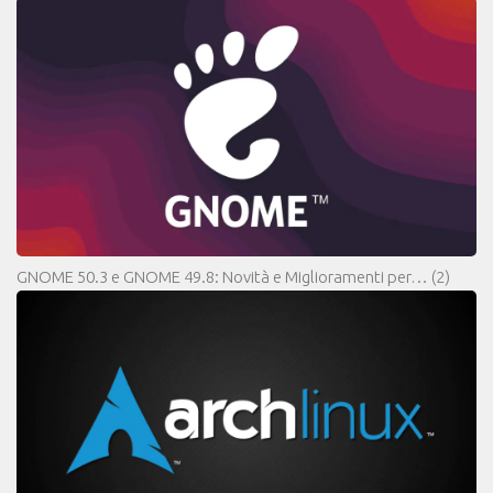
GNOME 50.3 e GNOME 49.8: Novità e Miglioramenti per…
(2)