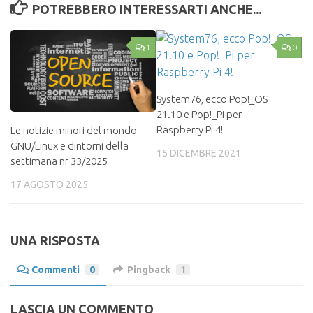
POTREBBERO INTERESSARTI ANCHE...
1
0
System76, ecco Pop!_OS
21.10 e Pop!_Pi per
Raspberry Pi 4!
Le notizie minori del mondo
GNU/Linux e dintorni della
15 DICEMBRE 2021
settimana nr 33/2025
17 AGOSTO 2025
UNA RISPOSTA
Commenti
0
Pingback
1
LASCIA UN COMMENTO