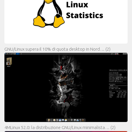
GNU/Linux supera il 10% di quota desktop in Nord…
(2)
4MLinux 52.0: la distribuzione GNU/Linux minimalista…
(2)