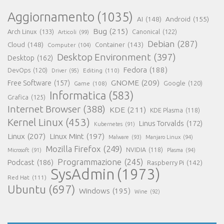
Aggiornamento
(1035)
AI
(148)
Android
(155)
Bug
(215)
Arch Linux
(133)
Canonical
(122)
Articoli
(99)
Debian
(287)
Cloud
(148)
Container
(143)
Computer
(104)
Desktop Environment
(397)
Desktop
(162)
Fedora
(188)
DevOps
(120)
Editing
(110)
Driver
(95)
GNOME
(209)
Free Software
(157)
Game
(108)
Google
(120)
Informatica
(583)
Grafica
(125)
Internet Browser
(388)
KDE
(211)
KDE Plasma
(118)
Kernel Linux
(453)
Linus Torvalds
(172)
Kubernetes
(91)
Linux
(207)
Linux Mint
(197)
Malware
(93)
Manjaro Linux
(94)
Mozilla Firefox
(249)
NVIDIA
(118)
Microsoft
(91)
Plasma
(94)
Programmazione
(245)
Podcast
(186)
Raspberry Pi
(142)
SysAdmin
(1973)
Red Hat
(111)
Ubuntu
(697)
Windows
(195)
Wine
(92)