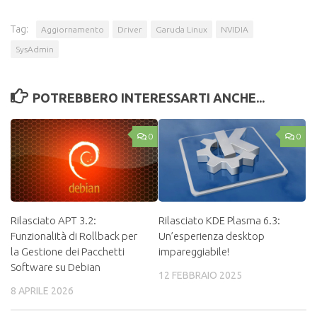
Tag:
Aggiornamento
Driver
Garuda Linux
NVIDIA
SysAdmin
POTREBBERO INTERESSARTI ANCHE...
0
0
Rilasciato APT 3.2:
Rilasciato KDE Plasma 6.3:
Funzionalità di Rollback per
Un’esperienza desktop
la Gestione dei Pacchetti
impareggiabile!
Software su Debian
12 FEBBRAIO 2025
8 APRILE 2026