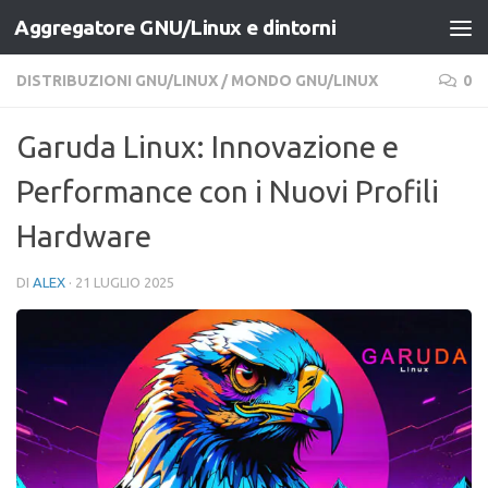
Aggregatore GNU/Linux e dintorni
Salta al contenuto
DISTRIBUZIONI GNU/LINUX
/
MONDO GNU/LINUX
0
Garuda Linux: Innovazione e
Performance con i Nuovi Profili
Hardware
DI
ALEX
·
21 LUGLIO 2025