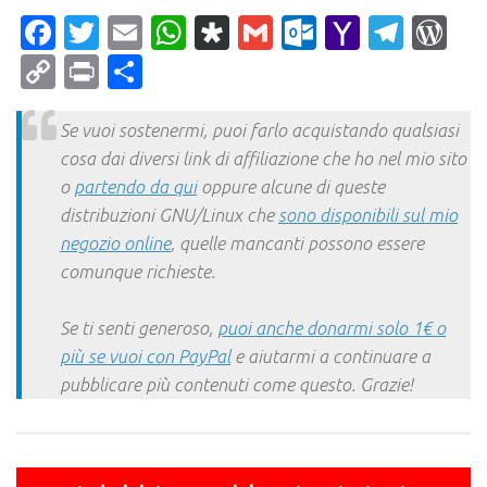
Facebook
Twitter
Email
WhatsApp
Diaspora
Gmail
Outlook.c
Yahoo
Tele
Wo
Mail
Copy
Print
Condividi
Link
Se vuoi sostenermi, puoi farlo acquistando qualsiasi
cosa dai diversi link di affiliazione che ho nel mio sito
o
partendo da qui
oppure alcune di queste
distribuzioni GNU/Linux che
sono disponibili sul mio
negozio online
, quelle mancanti possono essere
comunque richieste.
Se ti senti generoso,
puoi anche donarmi solo 1€ o
più se vuoi con PayPal
e aiutarmi a continuare a
pubblicare più contenuti come questo. Grazie!