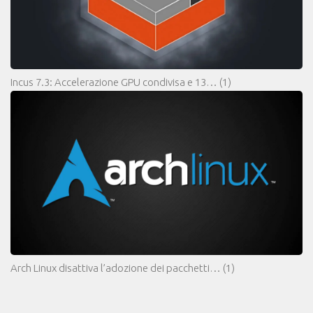
Incus 7.3: Accelerazione GPU condivisa e 13…
(1)
Arch Linux disattiva l’adozione dei pacchetti…
(1)