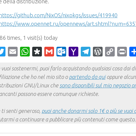
le della distribuzione.
https://github.com/NixOS/nixpkgs/issues/419940
https://www.opennet.ru/opennews/art.shtml?num=635
 86 times, 1 visit(s) today
acebook
Twitter
Email
WhatsApp
Diaspora
Gmail
Outlook.com
Yahoo
Telegram
WordPr
Cop
Pr
Mail
Link
 vuoi sostenermi, puoi farlo acquistando qualsiasi cosa dai div
filiazione che ho nel mio sito o
partendo da qui
oppure alcun
stribuzioni GNU/Linux che
sono disponibili sul mio negozio o
ncanti possono essere comunque richieste.
 ti senti generoso,
puoi anche donarmi solo 1€ o più se vuoi 
utarmi a continuare a pubblicare più contenuti come questo.