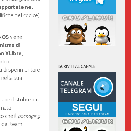
 apportate nel
fiche del codice)
xOS
viene
anismo di
on XLibre
,
ti o
ISCRIVITI AL CANALE
rti di sperimentare
 nella sua
varie distribuzioni
rnata
o che il
packaging
n dal team