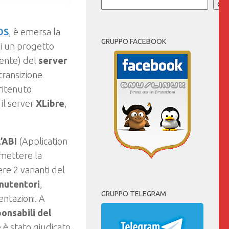
Cer
OS
, è emersa la
GRUPPO FACEBOOK
 di un progetto
tente) del
server
transizione
ritenuto
 il server
XLibre
,
’ABI
(Application
mettere la
re 2 varianti del
anutentori
,
GRUPPO TELEGRAM
entazioni. A
ponsabili del
e è stato giudicato