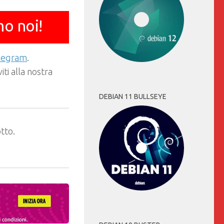
mo noi!
elegram
.
ti alla nostra
DEBIAN 11 BULLSEYE
tto.