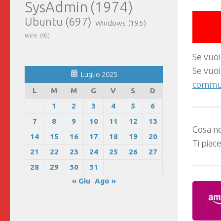
SysAdmin
(1974)
Ubuntu
(697)
Windows
(195)
Wine
(92)
Se vuoi
Se vuoi
Luglio 2025
commun
L
M
M
G
V
S
D
1
2
3
4
5
6
7
8
9
10
11
12
13
Cosa ne
14
15
16
17
18
19
20
Ti piac
21
22
23
24
25
26
27
28
29
30
31
« Giu
Ago »