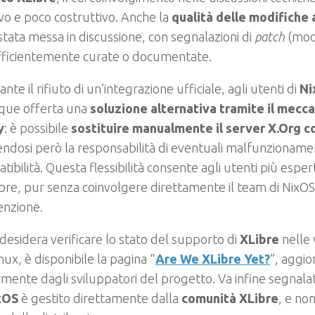
vo e poco costruttivo. Anche la
qualità delle modifiche
stata messa in discussione, con segnalazioni di
patch
(modi
fficientemente curate o documentate.
nte il rifiuto di un’integrazione ufficiale, agli utenti di
Ni
ue offerta una
soluzione alternativa tramite il mecc
y
: è possibile
sostituire manualmente il server X.Org c
dosi però la responsabilità di eventuali malfunzionamen
tibilità. Questa flessibilità consente agli utenti più espe
bre, pur senza coinvolgere direttamente il team di NixOS
nzione.
 desidera verificare lo stato del supporto di
XLibre
nelle 
ux, è disponibile la pagina “
Are We XLibre Yet?
”, aggio
mente dagli sviluppatori del progetto. Va infine segnalat
xOS
è gestito direttamente dalla
comunità XLibre
, e no