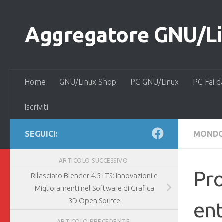
Salta al contenuto
Aggregatore GNU/Lin
Home
GNU/Linux Shop
PC GNU/Linux
PC Fai d
Iscriviti
SEGUICI:
MONDO
ARTICOLO SUCCESSIVO
Pro
Rilasciato Blender 4.5 LTS: Innovazioni e
Miglioramenti nel Software di Grafica
3D Open Source
ent
ARTICOLO PRECEDENTE