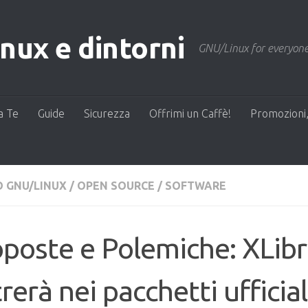
ux e dintorni
GNU/Linux for everyone
a Te
Guide
Sicurezza
Offrimi un Caffè!
Promozioni,
 GNU/LINUX
/
OPEN SOURCE
/
SOFTWARE
poste e Polemiche: XLib
rerà nei pacchetti ufficial