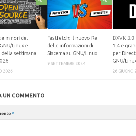
1
1
ie minori del
Fastfetch: il nuovo Re
DXVK 3.0 
GNU/Linux e
delle informazioni di
1.4 e gran
i della settimana
Sistema su GNU/Linux
per Direct
2026
GNU/Linu
9 SETTEMBRE 2024
O 2026
26 GIUGNO 
A UN COMMENTO
mento
*