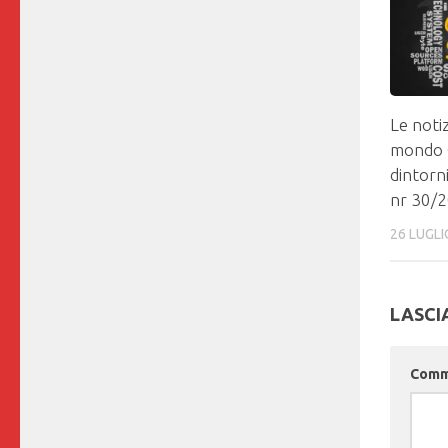
Le notiz
mondo 
dintorn
nr 30/
26 LUGLI
LASCI
Com