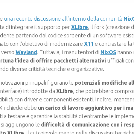
te
una recente discussione all’interno della comunità
Nix
a di integrare il supporto per
XLibre
, il fork (creazione
dente partendo dal codice sorgente di un software esis
ato con l’obiettivo di modernizzare
X11
e contrastare la 
a verso
Wayland
. Tuttavia, i manutentori di
NixOS
hanno 
tuna l’idea di offrire pacchetti alternativi
ufficiali con
ndo diverse criticità tecniche e organizzative.
motivazioni principali figurano le
potenziali modifiche all
Interface) introdotte da
XLibre
, che potrebbero compro
bilità con driver e componenti esistenti. Inoltre, mantene
 X richiederebbe
un carico di lavoro aggiuntivo per i m
ti a testare e garantire la stabilità di entrambe le implem
 si aggiungono le
difficoltà di comunicazione con i res
to XLibre
, il cui coinvolgimento nelle discussioni tecnich