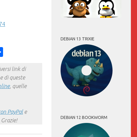
74
DEBIAN 13 TRIXIE
ess
y
int
Condividi
ersi link di
e di queste
nline
, quelle
con PayPal
e
DEBIAN 12 BOOKWORM
 Grazie!