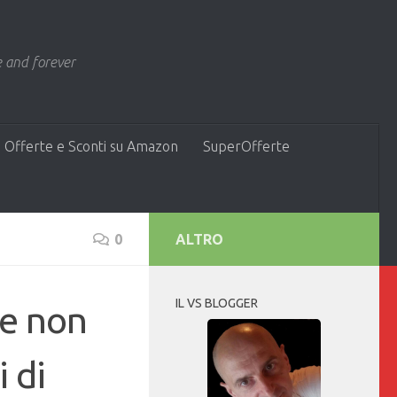
 and forever
 Offerte e Sconti su Amazon
SuperOfferte
0
ALTRO
IL VS BLOGGER
re non
i di