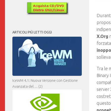
Duran
propost
indipen
ARTICOLI PIÙ LETTI OGGI
X.Org
n
forzat
inoppor
solleva
Tra le 
Binary 
IceWM 4.1: Nuova Versione con Gestione
compati
Avanzata del…
(2)
server
costret
questo
proget