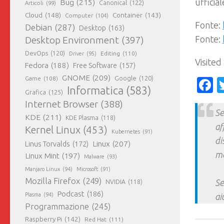
ufficia
Bug
(215)
Canonical
(122)
Articoli
(99)
Cloud
(148)
Container
(143)
Computer
(104)
Fonte:
Debian
(287)
Desktop
(163)
Fonte:
Desktop Environment
(397)
DevOps
(120)
Editing
(110)
Driver
(95)
Visited
Fedora
(188)
Free Software
(157)
GNOME
(209)
Game
(108)
Google
(120)
F
Informatica
(583)
Grafica
(125)
Internet Browser
(388)
Se
KDE
(211)
KDE Plasma
(118)
af
Kernel Linux
(453)
Kubernetes
(91)
di
Linux
(207)
Linus Torvalds
(172)
ma
Linux Mint
(197)
Malware
(93)
Manjaro Linux
(94)
Microsoft
(91)
Mozilla Firefox
(249)
Se
NVIDIA
(118)
Podcast
(186)
Plasma
(94)
ai
Programmazione
(245)
Raspberry Pi
(142)
Red Hat
(111)