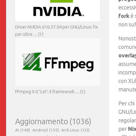
eccessi
fork
è 
non su
Driver NVIDIA 610.57.04 per GNU/Linux: fix
per oltre…
(1)
Nonosta
comunq
overla
assumen
incompa
con XLi
manute
FFmpeg 9.0 “Lei”: il framework…
(1)
Per chi
GNU/Lin
Aggiornamento
(1036)
regolar
per
Ni
AI
(148)
Android
(155)
Arch Linux
(133)