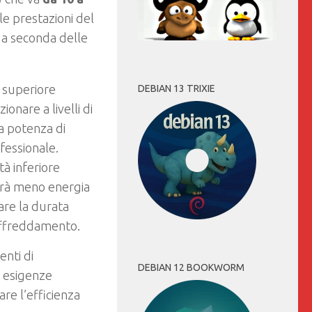
le prestazioni del
 a seconda delle
à superiore
DEBIAN 13 TRIXIE
onare a livelli di
ta potenza di
ofessionale.
tà inferiore
erà meno energia
are la durata
 raffreddamento.
enti di
DEBIAN 12 BOOKWORM
e esigenze
are l’efficienza