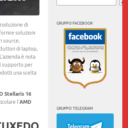
Cer
GRUPPO FACEBOOK
produzione di
ornire soluzioni
en source,
duttori di laptop,
L’azienda è nota
 al supporto per
dotti una scelta
 Stellaris 16
colare l’
AMD
GRUPPO TELEGRAM
TUXEDO