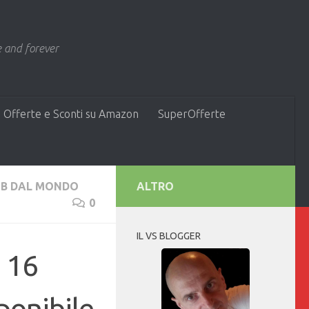
 and forever
 Offerte e Sconti su Amazon
SuperOfferte
B DAL MONDO
ALTRO
0
IL VS BLOGGER
s 16
ponibile