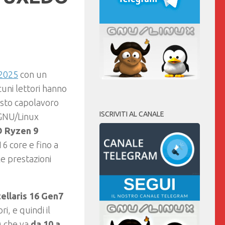
 2025
con un
lcuni lettori hanno
esto capolavoro
ISCRIVITI AL CANALE
k GNU/Linux
 Ryzen 9
16 core e fino a
le prestazioni
llaris 16 Gen7
i, e quindi il
) che va
da 10 a