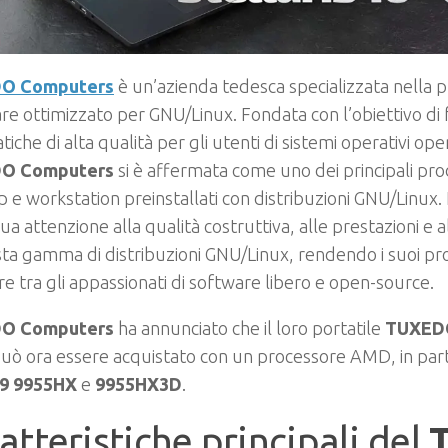
O Computers
è un’azienda tedesca specializzata nella 
e ottimizzato per GNU/Linux. Fondata con l’obiettivo di f
tiche di alta qualità per gli utenti di sistemi operativi op
O Computers
si è affermata come uno dei principali pro
 e workstation preinstallati con distribuzioni GNU/Linux. 
sua attenzione alla qualità costruttiva, alle prestazioni e
ta gamma di distribuzioni GNU/Linux, rendendo i suoi pro
e tra gli appassionati di software libero e open-source.
O Computers
ha annunciato che il loro portatile
TUXEDO
uò ora essere acquistato con un processore AMD, in parti
9 9955HX
e
9955HX3D
.
atteristiche principali del