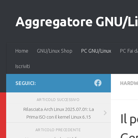
Salta al contenuto
Aggregatore GNU/Lin
Home
GNU/Linux Shop
PC GNU/Linux
PC Fai d
Iscriviti
SEGUICI:
HARDW
ARTICOLO SUCCESSIVO
Rilasciata Arch Linux 2025.07.01: La
Il 
Prima ISO con il kernel Linux 6.15
ARTICOLO PRECEDENTE
Gen