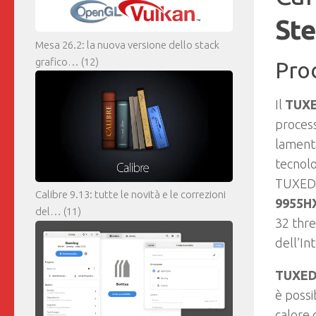
Ste
Mesa 26.2: la nuova versione dello stack
grafico…
(12)
Pro
Il
TUXE
proces
lament
tecnolo
TUXEDO 
Calibre 9.13: tutte le novità e le correzioni
9955H
del…
(11)
32 thre
dell’In
TUXED
è possi
calore 