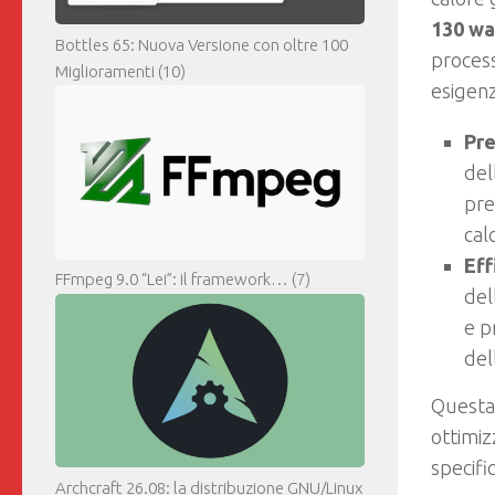
130 wa
Bottles 65: Nuova Versione con oltre 100
process
Miglioramenti
(10)
esigenz
Pre
del
pre
cal
Eff
FFmpeg 9.0 “Lei”: il framework…
(7)
del
e p
del
Questa 
ottimiz
specifi
Archcraft 26.08: la distribuzione GNU/Linux