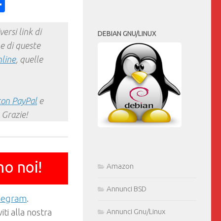
ess
y
int
Condividi
ersi link di
DEBIAN GNU/LINUX
e di queste
nline
, quelle
con PayPal
e
 Grazie!
mo noi!
Amazon
Annunci BSD
elegram
.
Annunci Gnu/Linux
ti alla nostra