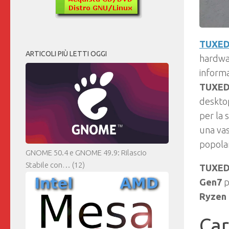
TUXED
ARTICOLI PIÙ LETTI OGGI
hardwar
informa
TUXED
desktop
per la 
una vas
popolar
GNOME 50.4 e GNOME 49.9: Rilascio
Stabile con…
(12)
TUXED
Gen7
p
Ryzen 
Car