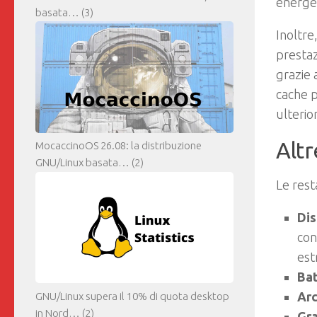
energet
basata…
(3)
Inoltre
prestazi
grazie 
cache p
ulterio
Altr
MocaccinoOS 26.08: la distribuzione
GNU/Linux basata…
(2)
Le rest
Dis
con
est
Bat
Arc
GNU/Linux supera il 10% di quota desktop
in Nord…
(2)
Gra