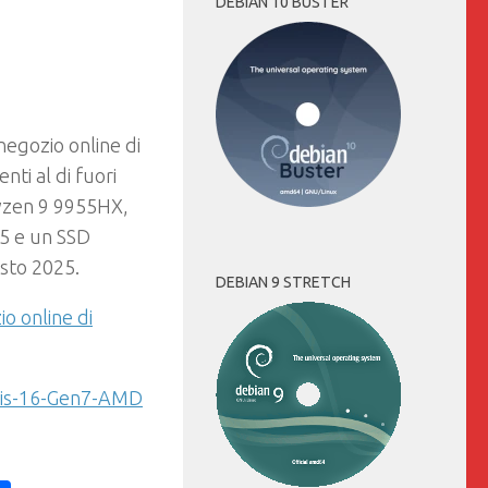
DEBIAN 10 BUSTER
 negozio online di
ti al di fuori
yzen 9 9955HX,
5 e un SSD
osto 2025.
DEBIAN 9 STRETCH
o online di
ris-16-Gen7-AMD