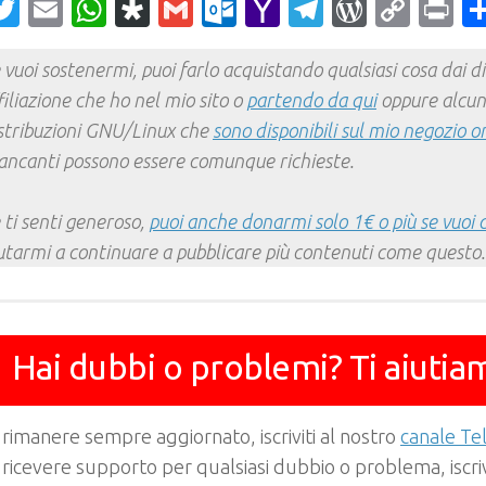
acebook
Twitter
Email
WhatsApp
Diaspora
Gmail
Outlook.com
Yahoo
Telegram
WordPr
Cop
Pr
Mail
Link
 vuoi sostenermi, puoi farlo acquistando qualsiasi cosa dai div
filiazione che ho nel mio sito o
partendo da qui
oppure alcun
stribuzioni GNU/Linux che
sono disponibili sul mio negozio o
ncanti possono essere comunque richieste.
 ti senti generoso,
puoi anche donarmi solo 1€ o più se vuoi 
utarmi a continuare a pubblicare più contenuti come questo.
Hai dubbi o problemi? Ti aiutia
 rimanere sempre aggiornato, iscriviti al nostro
canale T
 ricevere supporto per qualsiasi dubbio o problema, iscrivi