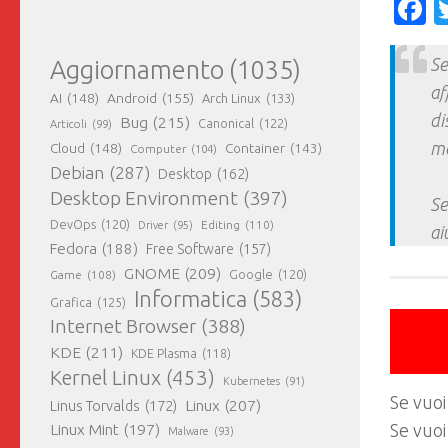
F
Se
Aggiornamento
(1035)
af
AI
(148)
Android
(155)
Arch Linux
(133)
di
Bug
(215)
Canonical
(122)
Articoli
(99)
ma
Cloud
(148)
Container
(143)
Computer
(104)
Debian
(287)
Desktop
(162)
Desktop Environment
(397)
Se
DevOps
(120)
Editing
(110)
Driver
(95)
ai
Fedora
(188)
Free Software
(157)
GNOME
(209)
Game
(108)
Google
(120)
Informatica
(583)
Grafica
(125)
Internet Browser
(388)
KDE
(211)
KDE Plasma
(118)
Kernel Linux
(453)
Kubernetes
(91)
Se vuoi
Linux
(207)
Linus Torvalds
(172)
Se vuoi
Linux Mint
(197)
Malware
(93)