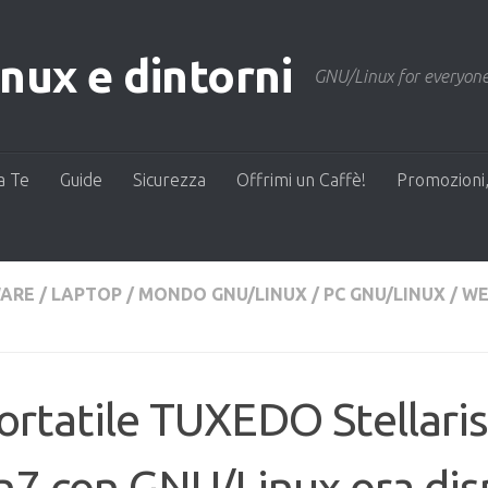
ux e dintorni
GNU/Linux for everyone
a Te
Guide
Sicurezza
Offrimi un Caffè!
Promozioni,
ARE
/
LAPTOP
/
MONDO GNU/LINUX
/
PC GNU/LINUX
/
WE
portatile TUXEDO Stellari
7 con GNU/Linux ora dis