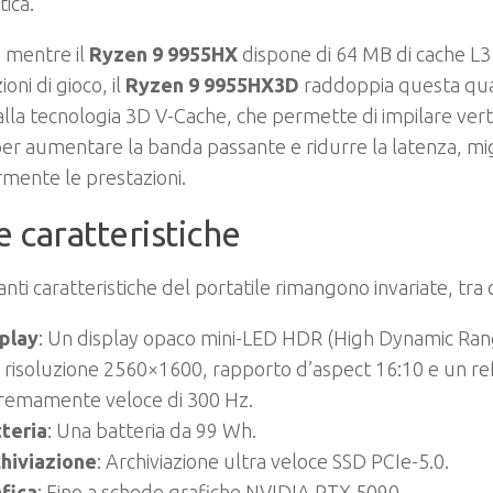
ica.
, mentre il
Ryzen 9 9955HX
dispone di 64 MB di cache L3 
oni di gioco, il
Ryzen 9 9955HX3D
raddoppia questa qua
alla tecnologia 3D V-Cache, che permette di impilare ver
er aumentare la banda passante e ridurre la latenza, mi
rmente le prestazioni.
e caratteristiche
anti caratteristiche del portatile rimangono invariate, tra c
play
: Un display opaco mini-LED HDR (High Dynamic Ran
 risoluzione 2560×1600, rapporto d’aspect 16:10 e un re
remamente veloce di 300 Hz.
teria
: Una batteria da 99 Wh.
hiviazione
: Archiviazione ultra veloce SSD PCIe-5.0.
fica
: Fino a schede grafiche NVIDIA RTX 5090.