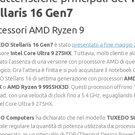
llaris 16 Gen7
cessori AMD Ryzen 9
DO Stellaris 16 Gen7
è stato
presentato a fine maggio
sore
Intel Core Ultra 9 275HX
. Tuttavia, molti clienti e a
ato l’assenza di una versione con processore AMD di qu
gico. Ora l’attesa è finita e si può acquistare il noteboo
Stellaris 16 di settima generazione con processori
AMD
X
o
AMD Ryzen 9 9955HX3D
. Questi processori offrono 
ad, con una velocità di clock fino a 5.4 GHz, eguagliando 
tel Core Ultra 9 275HX.
O Computers
ha dichiarato che nel modello
TUXEDO Ste
bile regolare la quantità di potenza utilizzata dai processor
generato, in un intervallo di TDP (Thermal Design Power