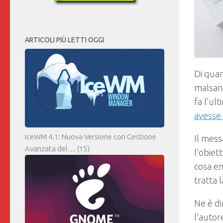
ARTICOLI PIÙ LETTI OGGI
Di quan
malsano
fa l’ul
avesse 
IceWM 4.1: Nuova Versione con Gestione
Il mess
Avanzata del…
(15)
l’obiet
cosa em
tratta 
Ne è di
l’autor