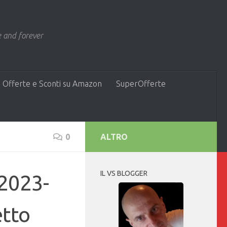
 and forever
 Offerte e Sconti su Amazon
SuperOfferte
0
ALTRO
IL VS BLOGGER
-2023-
etto