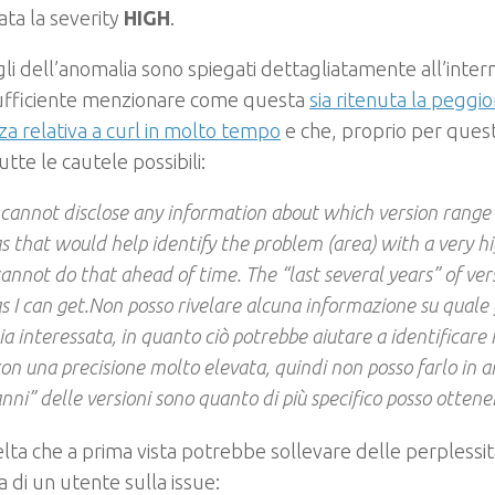
ta la severity
HIGH
.
gli dell’anomalia sono spiegati dettagliatamente all’intern
ufficiente menzionare come questa
sia ritenuta la peggior
za relativa a curl in molto tempo
e che, proprio per quest
utte le cautele possibili:
 cannot disclose any information about which version range 
s that would help identify the problem (area) with a very hi
annot do that ahead of time. The “last several years” of versi
s I can get.Non posso rivelare alcuna informazione su quale
ia interessata, in quanto ciò potrebbe aiutare a identificare 
on una precisione molto elevata, quindi non posso farlo in an
nni” delle versioni sono quanto di più specifico posso ottene
lta che a prima vista potrebbe sollevare delle perplessità
ta di un utente sulla issue: