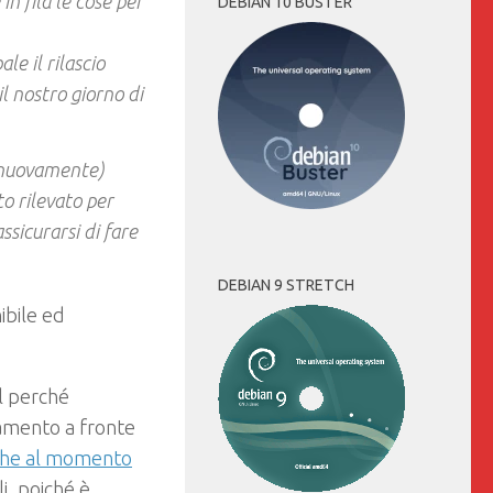
n fila le cose per
DEBIAN 10 BUSTER
le il rilascio
l nostro giorno di
 (nuovamente)
o rilevato per
sicurarsi di fare
DEBIAN 9 STRETCH
ibile ed
l perché
amento a fronte
che al momento
i, poiché è