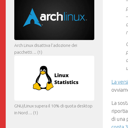
–
p
–
d
r
C
Arch Linux disattiva l’adozione dei
p
pacchetti…
(1)
a
u
La vers
ovviame
La sost
GNU/Linux supera il 10% di quota desktop
riporti
in Nord…
(1)
di una 
conta 3