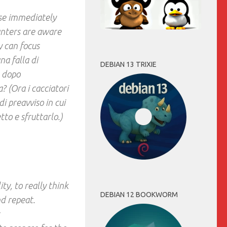
ase immediately
hunters are aware
y can focus
na falla di
DEBIAN 13 TRIXIE
 dopo
? (Ora i cacciatori
i preavviso in cui
to e sfruttarlo.)
ty, to really think
DEBIAN 12 BOOKWORM
nd repeat.