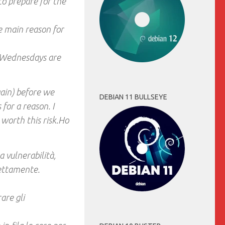
to prepare for the
e main reason for
d Wednesdays are
gain) before we
DEBIAN 11 BULLSEYE
for a reason. I
 worth this risk.Ho
a vulnerabilità,
rettamente.
are gli