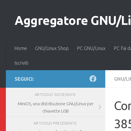
Salta al contenuto
Aggregatore GNU/Lin
Home
GNU/Linux Shop
PC GNU/Linux
PC Fai d
Iscriviti
SEGUICI:
GNU/L
ARTICOLO SUCCESSIVO
Com
MiniOS, una distribuzione GNU/Linux per
chiavette USB
385
ARTICOLO PRECEDENTE