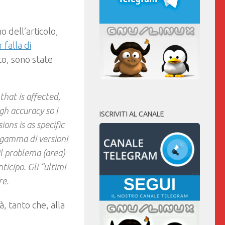
o dell’articolo,
 falla di
o, sono state
that is affected,
gh accuracy so I
ISCRIVITI AL CANALE
ons is as specific
 gamma di versioni
il problema (area)
ticipo. Gli “ultimi
re.
, tanto che, alla