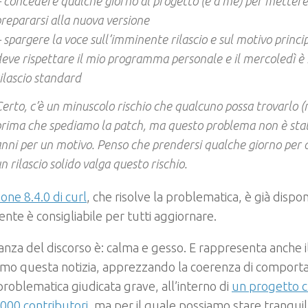
 concedere qualche giorno al progetto (e a me) per mettere i
repararsi alla nuova versione
 spargere la voce sull’imminente rilascio e sul motivo principa
eve rispettare il mio programma personale e il mercoledì è i
ilascio standard
erto, c’è un minuscolo rischio che qualcuno possa trovarlo
rima che spediamo la patch, ma questo problema non è stat
nni per un motivo. Penso che prendersi qualche giorno per as
n rilascio solido valga questo rischio.
ione 8.4.0 di curl
, che risolve la problematica, è già dispon
nte è consigliabile per tutti aggiornare.
anza del discorso è: calma e gesso. E rappresenta anche i
amo questa notizia, apprezzando la coerenza di comport
problematica giudicata grave, all’interno di
un progetto 
000 contributori
, ma per il quale possiamo stare tranquill