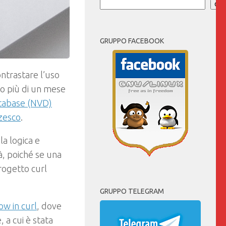
Cer
GRUPPO FACEBOOK
ontrastare l’uso
o più di un mese
atabase (NVD)
zzesco
.
la logica e
tà, poiché se una
rogetto curl
GRUPPO TELEGRAM
w in curl
, dove
 a cui è stata