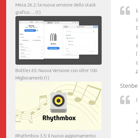
Mesa 26.2: la nuova versione dello stack
W
grafico…
(1)
a
t
i
s
l
d
Bottles 65: Nuova Versione con oltre 100
p
Miglioramenti
(1)
Stenbe
I
–
i
–
Rhythmbox 3.5: il nuovo aggiornamento