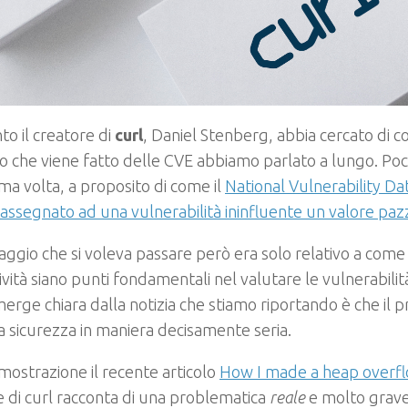
to il creatore di
curl
, Daniel Stenberg, abbia cercato di c
 che viene fatto delle CVE abbiamo parlato a lungo. Poc
tima volta, a proposito di come il
National Vulnerability D
assegnato ad una vulnerabilità ininfluente un valore pa
aggio che si voleva passare però era solo relativo a come 
tività siano punti fondamentali nel valutare le vulnerabili
erge chiara dalla notizia che stiamo riportando è che il p
la sicurezza in maniera decisamente seria.
mostrazione il recente articolo
How I made a heap overflo
e di curl racconta di una problematica
reale
e molto grave,