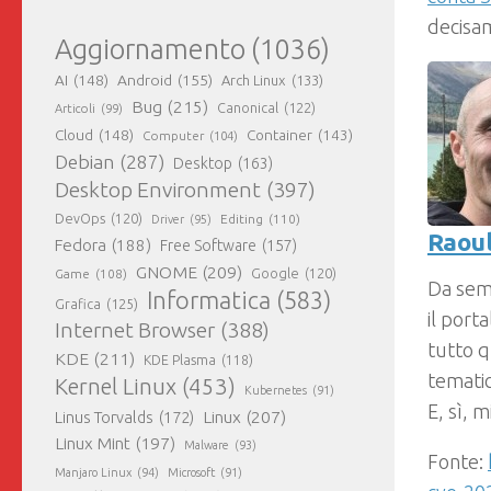
decisa
Aggiornamento
(1036)
AI
(148)
Android
(155)
Arch Linux
(133)
Bug
(215)
Canonical
(122)
Articoli
(99)
Cloud
(148)
Container
(143)
Computer
(104)
Debian
(287)
Desktop
(163)
Desktop Environment
(397)
DevOps
(120)
Editing
(110)
Driver
(95)
Raoul
Fedora
(188)
Free Software
(157)
GNOME
(209)
Game
(108)
Google
(120)
Da sem
Informatica
(583)
Grafica
(125)
il port
Internet Browser
(388)
tutto q
KDE
(211)
KDE Plasma
(118)
tematic
Kernel Linux
(453)
Kubernetes
(91)
E, sì, 
Linux
(207)
Linus Torvalds
(172)
Linux Mint
(197)
Malware
(93)
Fonte:
Manjaro Linux
(94)
Microsoft
(91)