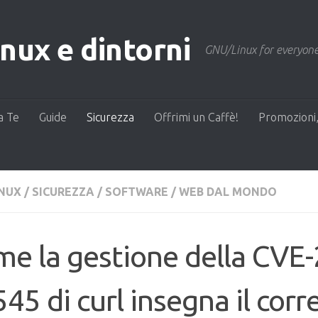
ux e dintorni
GNU/Linux for everyone
a Te
Guide
Sicurezza
Offrimi un Caffè!
Promozioni,
INUX
/
SICUREZZA
/
SOFTWARE
/
WEB DAL MONDO
e la gestione della CVE
45 di curl insegna il corr