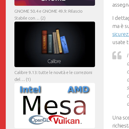
assegna
GNOME 50.4 e GNOME 49.9: Rilascio
I detta
Stabile con…
(2)
ma è s
sicurez
usate t
I
a
c
Calibre 9.13: tutte le novità e le correzioni
a
del…
(1)
s
c
a
Una sce
richies