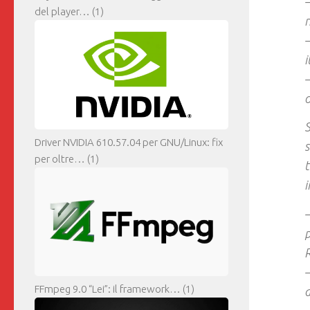
–
del player…
(1)
–
i
o
S
Driver NVIDIA 610.57.04 per GNU/Linux: fix
s
per oltre…
(1)
t
i
–
p
R
–
FFmpeg 9.0 “Lei”: il framework…
(1)