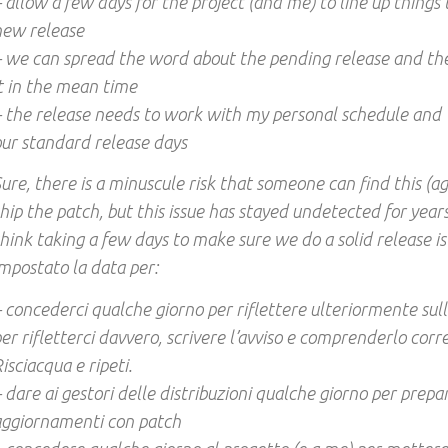
 allow a few days for the project (and me) to line up things 
new release
 we can spread the word about the pending release and th
t in the mean time
– the release needs to work with my personal schedule an
ur standard release days
ure, there is a minuscule risk that someone can find this (a
hip the patch, but this issue has stayed undetected for years 
hink taking a few days to make sure we do a solid release is
mpostato la data per:
 concederci qualche giorno per riflettere ulteriormente sull
er rifletterci davvero, scrivere l’avviso e comprenderlo cor
isciacqua e ripeti.
 dare ai gestori delle distribuzioni qualche giorno per prepar
aggiornamenti con patch