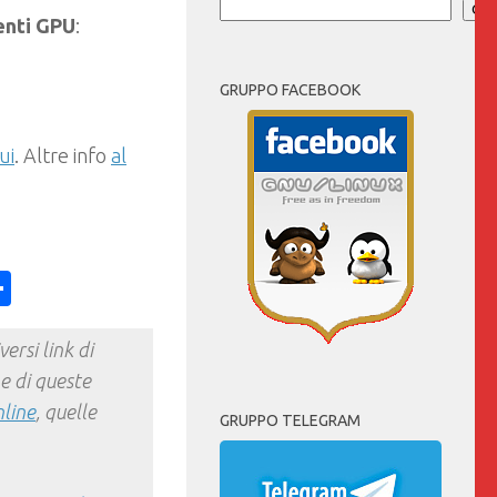
Cer
enti GPU
:
GRUPPO FACEBOOK
ui
. Altre info
al
ess
y
int
Condividi
ersi link di
e di queste
nline
, quelle
GRUPPO TELEGRAM