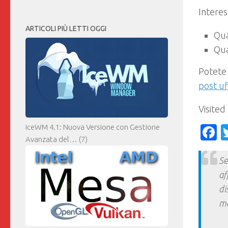
Intere
ARTICOLI PIÙ LETTI OGGI
Qu
Qu
Potete 
post uf
Visited
IceWM 4.1: Nuova Versione con Gestione
F
Avanzata del…
(7)
Se
af
di
ma