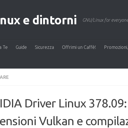
ux e dintorni
GNU/Linux for everyone
a Te
Guide
Sicurezza
Offrimi un Caffè!
Promozioni,
ARE
DIA Driver Linux 378.09:
ensioni Vulkan e compila