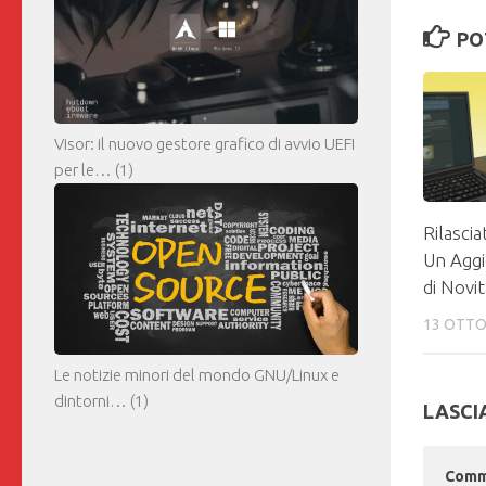
PO
Visor: il nuovo gestore grafico di avvio UEFI
per le…
(1)
Rilasci
Un Agg
di Novit
13 OTTO
Le notizie minori del mondo GNU/Linux e
dintorni…
(1)
LASCI
Com