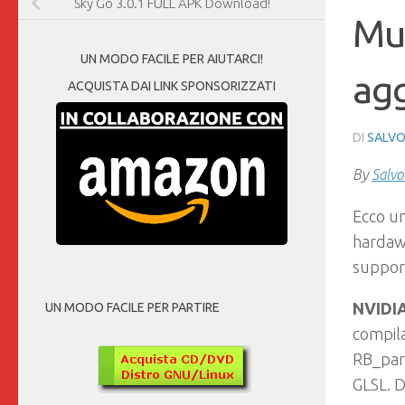
Sky Go 3.0.1 FULL APK Download!
Mu
UN MODO FACILE PER AIUTARCI!
agg
ACQUISTA DAI LINK SPONSORIZZATI
DI
SALVO
By
Salvo
Ecco un
hardawa
support
NVIDIA
UN MODO FACILE PER PARTIRE
compil
RB_par
GLSL. D