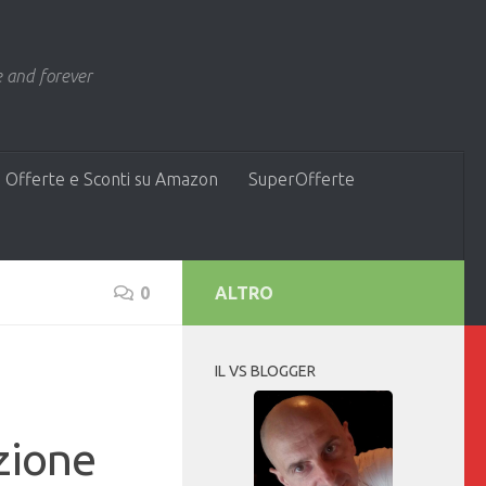
 and forever
 Offerte e Sconti su Amazon
SuperOfferte
0
ALTRO
IL VS BLOGGER
zione