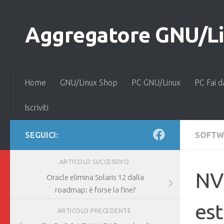
Salta al contenuto
Aggregatore GNU/Lin
Home
GNU/Linux Shop
PC GNU/Linux
PC Fai d
Iscriviti
SEGUICI:
SOFTW
ARTICOLO SUCCESSIVO
NVI
Oracle elimina Solaris 12 dalla
roadmap: è forse la fine?
est
ARTICOLO PRECEDENTE