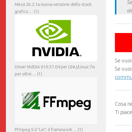
Se
Mesa 26.2: la nuova versione dello stack
ai
grafico…
(1)
Se vuoi
Driver NVIDIA 610.57.04 per GNU/Linux: fix
Se vuoi
per oltre…
(1)
commun
Cosa ne
Ti piac
FFmpeg 9.0 “Lei”: il framework…
(1)