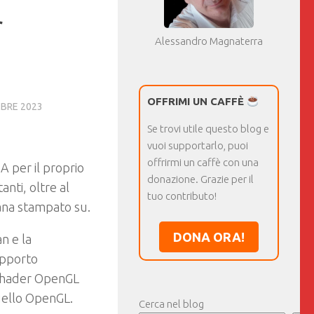
r
Alessandro Magnaterra
OFFRIMI UN CAFFÈ
BRE 2023
Se trovi utile questo blog e
vuoi supportarlo, puoi
offrirmi un caffè con una
A per il proprio
donazione. Grazie per il
nti, oltre al
tuo contributo!
ana stampato su.
DONA ORA!
n e la
upporto
 Shader OpenGL
quello OpenGL.
Cerca nel blog