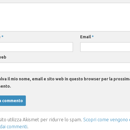
e
*
Email
*
web
lva il mio nome, email e sito web in questo browser per la prossim
ento.
ito utilizza Akismet per ridurre lo spam.
Scopri come vengono el
 dai commenti
.