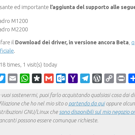
ssante ed importante
l’aggiunta del supporto alle segu
adro M1200
adro M2200
fare il
Download dei driver, in versione ancora Beta
,
q
ficiale
.
 18 times, 1 visit(s) today
acebook
Twitter
Email
WhatsApp
Diaspora
Gmail
Outlook.com
Yahoo
Telegram
WordPr
Cop
Pr
Mail
Link
 vuoi sostenermi, puoi farlo acquistando qualsiasi cosa dai div
filiazione che ho nel mio sito o
partendo da qui
oppure alcun
stribuzioni GNU/Linux che
sono disponibili sul mio negozio o
ncanti possono essere comunque richieste.