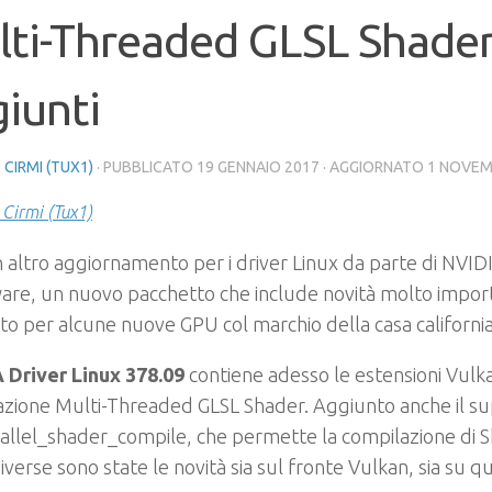
lti-Threaded GLSL Shade
iunti
 CIRMI (TUX1)
· PUBBLICATO
19 GENNAIO 2017
· AGGIORNATO
1 NOVEM
 Cirmi (Tux1)
 altro aggiornamento per i driver Linux da parte di NVIDI
re, un nuovo pacchetto che include novità molto importa
o per alcune nuove GPU col marchio della casa californi
 Driver Linux 378.09
contiene adesso le estensioni Vulka
azione Multi-Threaded GLSL Shader. Aggiunto anche il s
allel_shader_compile, che permette la compilazione di
iverse sono state le novità sia sul fronte Vulkan, sia su 