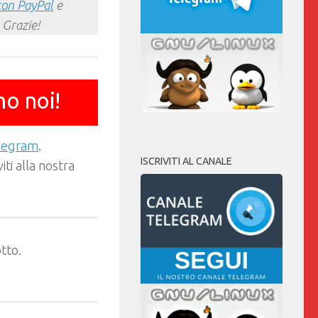
con PayPal
e
 Grazie!
mo noi!
elegram
.
ISCRIVITI AL CANALE
ti alla nostra
tto.