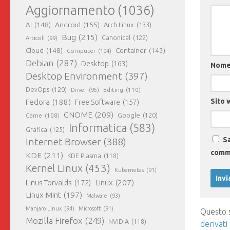
Aggiornamento
(1036)
AI
(148)
Android
(155)
Arch Linux
(133)
Bug
(215)
Canonical
(122)
Articoli
(99)
Cloud
(148)
Container
(143)
Computer
(104)
Debian
(287)
Desktop
(163)
Nom
Desktop Environment
(397)
DevOps
(120)
Editing
(110)
Driver
(95)
Sito 
Fedora
(188)
Free Software
(157)
GNOME
(209)
Game
(108)
Google
(120)
Informatica
(583)
Grafica
(125)
Sa
Internet Browser
(388)
comm
KDE
(211)
KDE Plasma
(118)
Kernel Linux
(453)
Kubernetes
(91)
Linux
(207)
Linus Torvalds
(172)
Linux Mint
(197)
Malware
(93)
Manjaro Linux
(94)
Microsoft
(91)
Questo s
Mozilla Firefox
(249)
NVIDIA
(118)
derivati